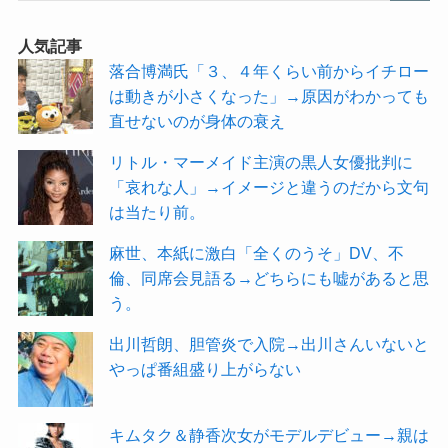
人気記事
落合博満氏「３、４年くらい前からイチロー
は動きが小さくなった」→原因がわかっても
直せないのが身体の衰え
リトル・マーメイド主演の黒人女優批判に
「哀れな人」→イメージと違うのだから文句
は当たり前。
麻世、本紙に激白「全くのうそ」DV、不
倫、同席会見語る→どちらにも嘘があると思
う。
出川哲朗、胆管炎で入院→出川さんいないと
やっぱ番組盛り上がらない
キムタク＆静香次女がモデルデビュー→親は