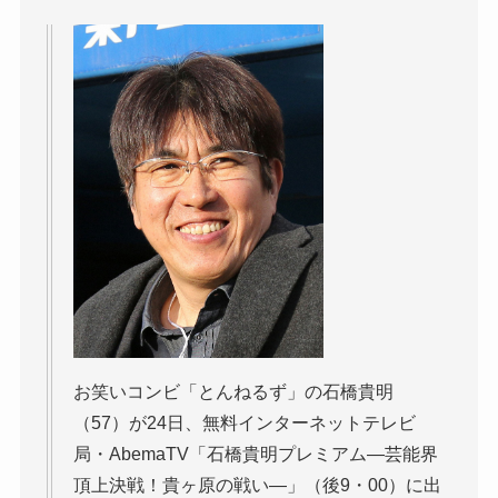
お笑いコンビ「とんねるず」の石橋貴明
（57）が24日、無料インターネットテレビ
局・AbemaTV「石橋貴明プレミアム―芸能界
頂上決戦！貴ヶ原の戦い―」（後9・00）に出