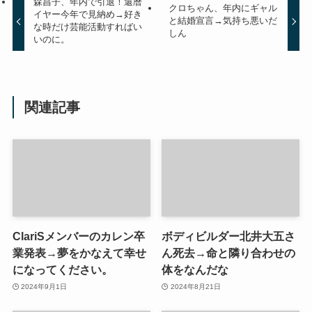
森昌子、年内で引退！還暦
クロちゃん、年内にギャル
イヤー今年で見納め→好き
と結婚宣言→気持ち悪いだ
な時だけ芸能活動すればい
しん
いのに。
関連記事
ClariSメンバーのカレン卒
ボディビルダー北井大五さ
業発表→夢をかなえて幸せ
ん死去→命と隣り合わせの
になってください。
体をなんだな
2024年9月1日
2024年8月21日