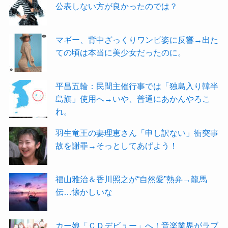
公表しない方が良かったのでは？
マギー、背中ざっくりワンピ姿に反響→出た
ての頃は本当に美少女だったのに。
平昌五輪：民間主催行事では「独島入り韓半
島旗」使用へ→いや、普通にあかんやろこ
れ。
羽生竜王の妻理恵さん「申し訳ない」衝突事
故を謝罪→そっとしてあげよう！
福山雅治＆香川照之が“自然愛”熱弁→龍馬
伝…懐かしいな
カー娘「ＣＤデビュー」へ！音楽業界がラブ