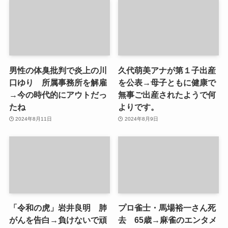
男性の体臭批判で炎上の川
久代萌美アナが第１子出産
口ゆり 所属事務所を解雇
を公表→母子ともに健康で
→今の時代的にアウトだっ
無事ご出産されたようで何
たね
よりです。
2024年8月11日
2024年8月9日
「令和の虎」岩井良明 肺
プロ雀士・馬場裕一さん死
がんを告白→負けないで頑
去 65歳→麻雀のエンタメ