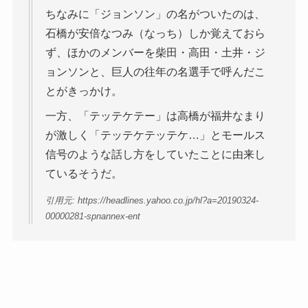
ちなみに「ジョンソン」の名がついたのは、
石橋が安倍なつみ（なっち）しか覚えておら
ず、ほかのメンバーを柴田・高田・土井・ジ
ョンソンと、巨人の往年の名選手で呼んだこ
とがきっかけ。
一方、「テッテケテー」は高橋が福井なまり
が激しく「テッテケテッテケ…」とモールス
信号のような話し方をしていたことに由来し
ているそうだ。
引用元: https://headlines.yahoo.co.jp/hl?a=20190324-
00000281-spnannex-ent