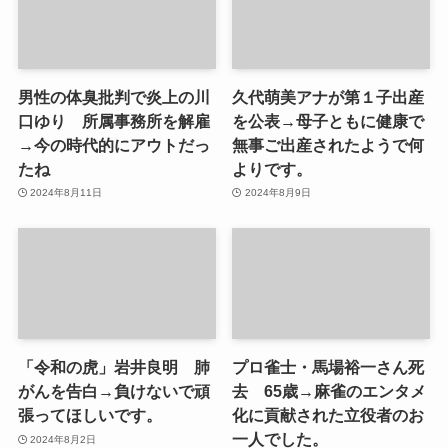
男性の体臭批判で炎上の川
久代萌美アナが第１子出産
口ゆり 所属事務所を解雇
を公表→母子ともに健康で
→今の時代的にアウトだっ
無事ご出産されたようで何
たね
よりです。
2024年8月11日
2024年8月9日
「令和の虎」岩井良明 肺
プロ雀士・馬場裕一さん死
がんを告白→負けないで頑
去 65歳→麻雀のエンタメ
張ってほしいです。
化に貢献された立役者のお
一人でした。
2024年8月2日