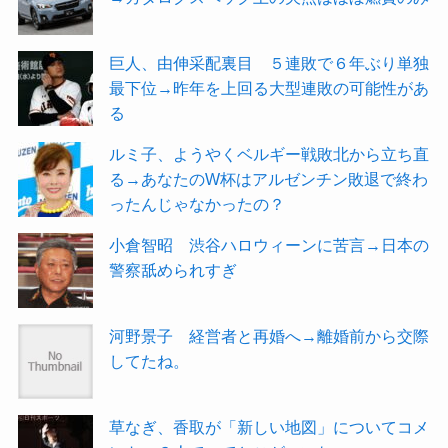
巨人、由伸采配裏目 ５連敗で６年ぶり単独
最下位→昨年を上回る大型連敗の可能性があ
る
ルミ子、ようやくベルギー戦敗北から立ち直
る→あなたのW杯はアルゼンチン敗退で終わ
ったんじゃなかったの？
小倉智昭 渋谷ハロウィーンに苦言→日本の
警察舐められすぎ
河野景子 経営者と再婚へ→離婚前から交際
してたね。
草なぎ、香取が「新しい地図」についてコメ