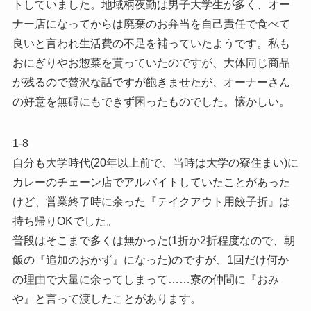
トしていました。地域柄夜勤は男子大学生が多く、オー
ナー店になってからは廃棄のお弁当を自己責任で食べて
良いと言われ生活費の不足を補っていたようです。私も
おにぎりやお惣菜を貰っていたのですが、大体同じ商品
が残るので贅沢な話ですが飽きませたが、オーナーさん
の好意を無碍にもできず困ったものでした。懐かしい。
1-8
自分も大学時代(20年以上前で、当時は大学の寮住まい)に
カレーのチェーン店でアルバイトしていたことがあった
けど、営業終了時に余った『テイクアウト用餃子折』は
持ち帰りOKでした。
普段はそこまで多くは無かった(1折か2折程度なので、朝
飯の『追加のおかず』になった)のですが、1回だけ何か
の理由で大量に余ってしまって……寮の仲間に『おみ
や』と言って渡したことがあります。