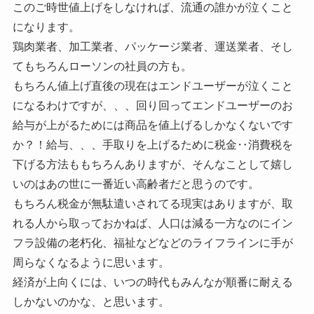
このご時世値上げをしなければ、流通の誰かが泣くこと
になります。
鶏肉業者、加工業者、パッケージ業者、運送業者、そし
てもちろんローソンの社員の方も。
もちろん値上げ直後の現在はエンドユーザーが泣くこと
になるわけですが、、、回り回ってエンドユーザーのお
給与が上がるためには商品を値上げるしかなくないです
か？！給与、、、手取りを上げるために税金‥消費税を
下げる方法ももちろんありますが、そんなことして嬉し
いのはあの世に一番近い高齢者だと思うのです。
もちろん税金が無駄遣いされてる現実はありますが、取
れる人から取っておかねば、人口は減る一方なのにイン
フラ設備の老朽化、福祉などなどのライフラインに手が
周らなくなるように思います。
経済が上向くには、いつの時代もみんなが順番に耐える
しかないのかな、と思います。