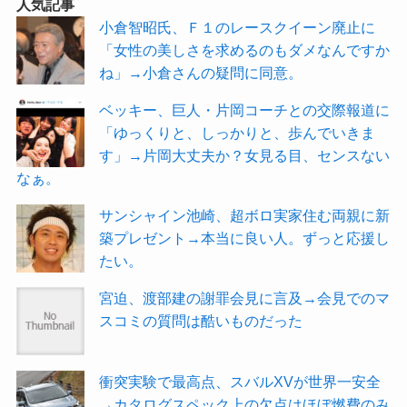
人気記事
小倉智昭氏、Ｆ１のレースクイーン廃止に
「女性の美しさを求めるのもダメなんですか
ね」→小倉さんの疑問に同意。
ベッキー、巨人・片岡コーチとの交際報道に
「ゆっくりと、しっかりと、歩んでいきま
す」→片岡大丈夫か？女見る目、センスない
なぁ。
サンシャイン池崎、超ボロ実家住む両親に新
築プレゼント→本当に良い人。ずっと応援し
たい。
宮迫、渡部建の謝罪会見に言及→会見でのマ
スコミの質問は酷いものだった
衝突実験で最高点、スバルXVが世界一安全
→カタログスペック上の欠点はほぼ燃費のみ