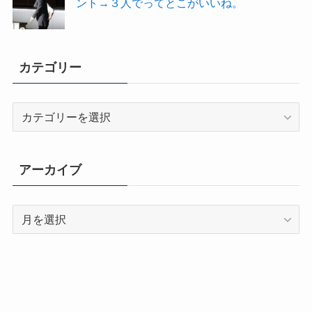
ント→３人でってとこがいいね。
カテゴリー
カ
テ
ゴ
リ
アーカイブ
ー
ア
ー
カ
イ
ブ