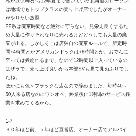
私が2010年から12年夏まで働いていた北海道のローソン
は地域でもトップクラスの売り上げ店でしたがオーナー
がやりたい放題。
FF系は廃棄時間など絶対に守らない、見栄え良くするた
め大量に作りそれなりに売れるけどどうしても大量の廃
棄が出る。しかしそこは店独自の廃棄ルールで、所定時
間+4時間とかアメリカンドックは+6時間とか。おでんに
至っては煮崩れるまで、なので12時間以上入っているの
はザラで、売り上げ良いから本部SVも見て見ぬふりでし
たね。
ほかにも色々ブラックな店なので辞めました。毎時40～
50人来る店なのにワンオペ、終業後に1時間のサービス残
業を求めてくるから。
1-7
３０年ほど前、５年ほど直営店、オーナー店でアルバイ