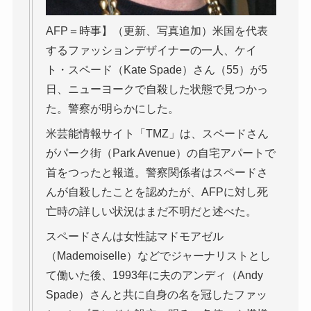
AFP＝時事】（更新、写真追加）米国を代表
するファッションデザイナーの一人、ケイ
ト・スペード（Kate Spade）さん（55）が5
日、ニューヨークで自殺した状態で見つかっ
た。警察が明らかにした。
米芸能情報サイト「TMZ」は、スペードさん
がパーク街（Park Avenue）の自宅アパートで
首をつったと報道。警察関係者はスペードさ
んが自殺したことを認めたが、AFPに対し死
亡時の詳しい状況はまだ不明だと述べた。
スペードさんは女性誌マドモアゼル
（Mademoiselle）などでジャーナリストとし
て働いた後、1993年に夫のアンディ（Andy
Spade）さんと共に自身の名を冠したファッ