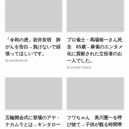
「令和の虎」岩井良明 肺
プロ雀士・馬場裕一さん死
がんを告白→負けないで頑
去 65歳→麻雀のエンタメ
張ってほしいです。
化に貢献された立役者のお
一人でした。
2024年8月2日
2024年7月30日
五輪開会式に登場のアヤ・
フワちゃん 美川憲一を呼
ナカムラとは→キンタロー
び捨て→子供が観る時間帯