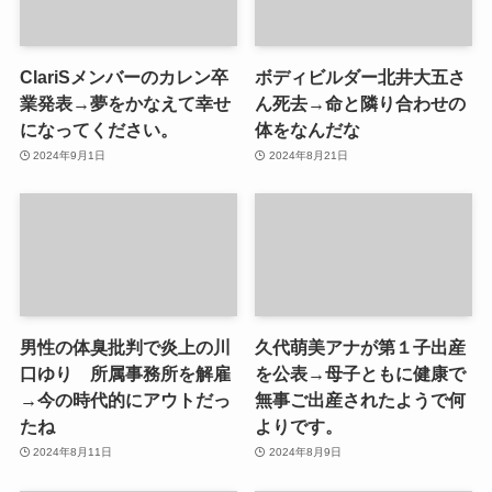
ClariSメンバーのカレン卒
ボディビルダー北井大五さ
業発表→夢をかなえて幸せ
ん死去→命と隣り合わせの
になってください。
体をなんだな
2024年9月1日
2024年8月21日
男性の体臭批判で炎上の川
久代萌美アナが第１子出産
口ゆり 所属事務所を解雇
を公表→母子ともに健康で
→今の時代的にアウトだっ
無事ご出産されたようで何
たね
よりです。
2024年8月11日
2024年8月9日