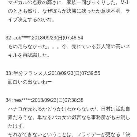
マヂカルの点数の高さに、家族一同びっくりした。M-1
のときも然り、なぜ彼らが決勝に残ったか意味不明。ラ
イブ映えするのかな。
32 :
cob*****
:
2018/09/23(日)07:48:54
もの足らなかった。。。今、売れている芸人達の高いス
キルを再認識した。
33 :
半分フランス人
:
2018/09/23(日)07:39:55
面白いの出ないねー
34 :
hea*****
:
2018/09/23(日)07:38:38
ハナコが売れるかどうかはわからないが、日村は活動自
粛だろうな。単なるバカ女の戯言なら事務所がもみ消し
たはず。
それができないということは、フライデーが更なる「決