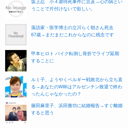
坂上忍 小４虐待死事件に言及→心の病とい
うことで片付けないで欲しい。
落語家・医学博士の立川らく朝さん死去
67歳→まだまだこれからなのに残念です
甲本ヒロト バイク転倒し骨折でライブ延期
することに
ルミ子、ようやくベルギー戦敗北から立ち直
る→あなたのW杯はアルゼンチン敗退で終わ
ったんじゃなかったの？
篠田麻里子、浜田雅功に結婚報告→すぐ離婚
すると思う