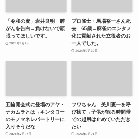
「令和の虎」岩井良明 肺
プロ雀士・馬場裕一さん死
がんを告白→負けないで頑
去 65歳→麻雀のエンタメ
張ってほしいです。
化に貢献された立役者のお
一人でした。
2024年8月2日
2024年7月30日
五輪開会式に登場のアヤ・
フワちゃん 美川憲一を呼
ナカムラとは→キンタロー
び捨て→子供が観る時間帯
のモノマネレパートリーに
での起用は止めていただき
入りそうだな
たい
2024年7月27日
2024年7月24日