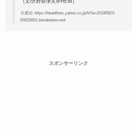
（文/沢野奈津夫＠HEW）
引用元: https://headlines.yahoo.co.jp/hl?a=20180923-
00010001-trendnewsn-ent
スポンサーリンク