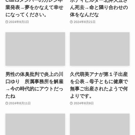
ClariSメンバーのカレン卒
ボディビルダー北井大五さ
業発表→夢をかなえて幸せ
ん死去→命と隣り合わせの
になってください。
体をなんだな
2024年9月1日
2024年8月21日
男性の体臭批判で炎上の川
久代萌美アナが第１子出産
口ゆり 所属事務所を解雇
を公表→母子ともに健康で
→今の時代的にアウトだっ
無事ご出産されたようで何
たね
よりです。
2024年8月11日
2024年8月9日