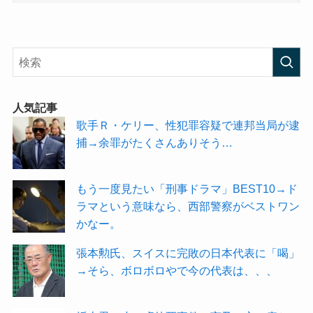
人気記事
歌手Ｒ・ケリー、性犯罪容疑で連邦当局が逮
捕→余罪がたくさんありそう…
もう一度見たい「刑事ドラマ」BEST10→ド
ラマという意味なら、西部警察がベストワン
かなー。
張本勲氏、スイスに完敗の日本代表に「喝」
→そら、ボロボロやで今の代表は、、、