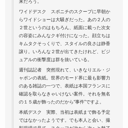
来だろう。
ワイドデスク スポニチのスクープに早朝か
らワイドショーは大騒ぎだった。あの２人の
２世というのはもちろん、紙面に載った次女
の容姿にみんなクギ付けになった。顔立ちは
キムタクそっくりで、スタイルの良さは静香
譲り。いろんな２世が出てきたけれど、ビジ
ュアルの衝撃度は群を抜いている。
週刊誌記者 突然現れて、いきなりエル・ジ
ャポンの表紙。世界のモード界に最も影響力
のある雑誌の一つで、表紙は本国フランスに
確認を取らなきゃいけない案件。それを無名
の１５歳が飾ったのだから“事件”ですよ。
本紙デスク 実際、当初は表紙まで飾る予定
ではなかったようです。でも本人と会い、撮