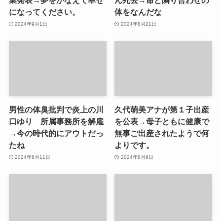
業発表→夢をかなえて幸せ
ん死去→命と隣り合わせの
になってください。
体をなんだな
2024年9月1日
2024年8月21日
男性の体臭批判で炎上の川
久代萌美アナが第１子出産
口ゆり 所属事務所を解雇
を公表→母子ともに健康で
→今の時代的にアウトだっ
無事ご出産されたようで何
たね
よりです。
2024年8月11日
2024年8月9日