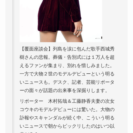
【覆面座談会】列島を涙に包んだ歌手西城秀
樹さんの悲報。葬儀・告別式には１万人を超
えるファンが集まり、別れを惜しみました。
一方で大物２世のモデルデビューという明る
いニュースも。デスク、記者、芸能リポータ
ーの面々が話題の出来事を深掘りします。
リポーター 木村拓哉＆工藤静香夫妻の次女
コウキのモデルデビューには驚いた。大物の
訃報やスキャンダルが続く中、こういう明る
いニュースで朝からビックリしたのはいつ以