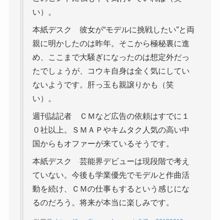
い）。
本紙デスク 彼女が“モデルに挑戦したい”と両
親に明かしたのは昨年。そこから極秘裏に進
め、ここまで大騒ぎになったのは想定外だっ
たでしょうが、コウキ自身は全く気にしてい
ないようです。肝っ玉も親譲りかも（笑
い）。
週刊誌記者 ＣＭなど広告の依頼はすでに１
０社以上。ＳＭＡＰやキムタク人気の高い中
国からもオファーが来ているそうです。
本紙デスク 芸能界デビューは現段階で考え
ていない。今後も学業優先でモデルと作曲活
動を続け、ＣＭの仕事もするという感じにな
るのだろう。将来が本当に楽しみです。