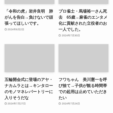
「令和の虎」岩井良明 肺
プロ雀士・馬場裕一さん死
がんを告白→負けないで頑
去 65歳→麻雀のエンタメ
張ってほしいです。
化に貢献された立役者のお
一人でした。
2024年8月2日
2024年7月30日
五輪開会式に登場のアヤ・
フワちゃん 美川憲一を呼
ナカムラとは→キンタロー
び捨て→子供が観る時間帯
のモノマネレパートリーに
での起用は止めていただき
入りそうだな
たい
2024年7月27日
2024年7月24日