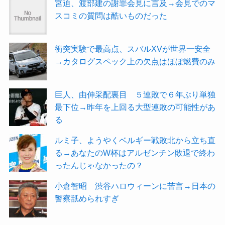
宮迫、渡部建の謝罪会見に言及→会見でのマ
スコミの質問は酷いものだった
衝突実験で最高点、スバルXVが世界一安全
→カタログスペック上の欠点はほぼ燃費のみ
巨人、由伸采配裏目 ５連敗で６年ぶり単独
最下位→昨年を上回る大型連敗の可能性があ
る
ルミ子、ようやくベルギー戦敗北から立ち直
る→あなたのW杯はアルゼンチン敗退で終わ
ったんじゃなかったの？
小倉智昭 渋谷ハロウィーンに苦言→日本の
警察舐められすぎ