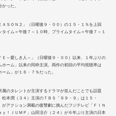
分かった。
ＥＡＳＯＮ２」（日曜後９・００）の１５・１％を上回
ンタイム＝午後７～１０時、プライムタイム＝午後７～１
ＦＥ～愛しき人～」（日曜後９・００）以来、１年ぶりの
ムホーム」以来の同枠主演。両作の初回の平均視聴率は
ホーム」が１６・７％だった。
所属のタレントが主演するドラマが並んだことでも話題
」松本潤（３４）主演のＴＢＳ「９９・９」は１５・
）がアクション満載の復讐劇に挑んだフジテレビ「ＦＩＮ
ａｙ！ＪＵＭＰ」山田涼介（２４）が６年ぶり主演の日本