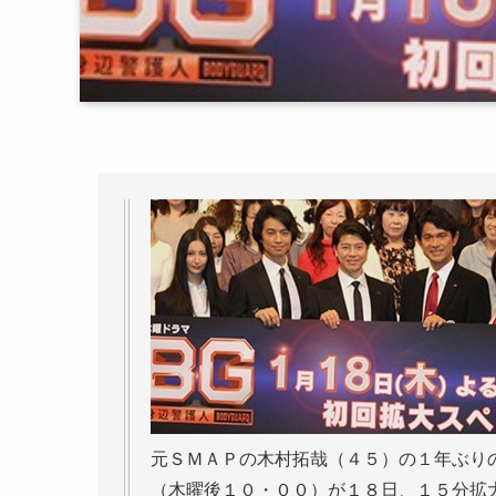
元ＳＭＡＰの木村拓哉（４５）の１年ぶり
（木曜後１０・００）が１８日、１５分拡