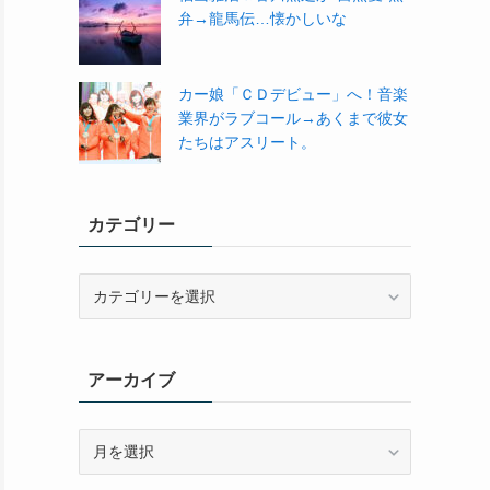
弁→龍馬伝…懐かしいな
カー娘「ＣＤデビュー」へ！音楽
業界がラブコール→あくまで彼女
たちはアスリート。
カテゴリー
カ
テ
ゴ
リ
アーカイブ
ー
ア
ー
カ