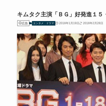
キムタク主演「ＢＧ」好発進１５
広告
2018年1月19日
2018年2月28日
エンタメ
ドラマ