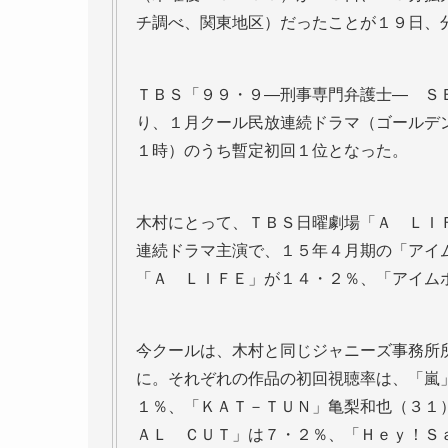
チ調べ、関東地区）だったことが１９日、
ＴＢＳ「９９・９―刑事専門弁護士― Ｓ
り、１月クール民放連続ドラマ（ゴールデ
１時）のうち暫定初回１位となった。
木村にとって、ＴＢＳ日曜劇場「Ａ ＬＩ
連続ドラマ主演で、１５年４月期の「アイ
「Ａ ＬＩＦＥ」が１４・２％、「アイム
今クールは、木村と同じジャニーズ事務所
に。それぞれの作品の初回視聴率は、「嵐
１％、「ＫＡＴ－ＴＵＮ」亀梨和也（３１
ＡＬ ＣＵＴ」は７・２％、「Ｈｅｙ！Ｓ