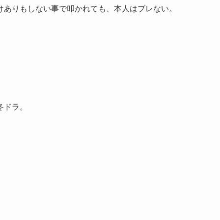
けありもしない事で叩かれても、本人はブレない。
冬ドラ。