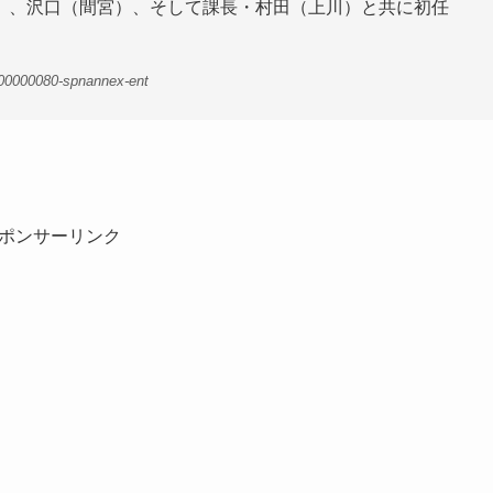
）、沢口（間宮）、そして課長・村田（上川）と共に初任
9-00000080-spnannex-ent
ポンサーリンク