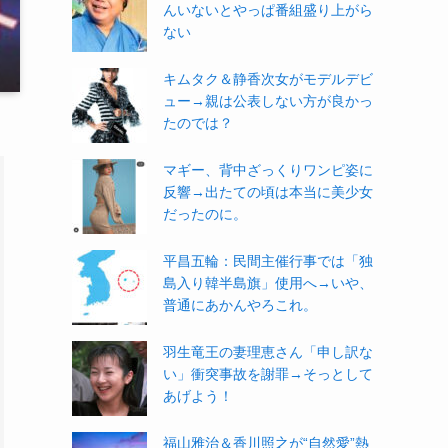
んいないとやっぱ番組盛り上がら
ない
キムタク＆静香次女がモデルデビ
ュー→親は公表しない方が良かっ
たのでは？
マギー、背中ざっくりワンピ姿に
反響→出たての頃は本当に美少女
だったのに。
平昌五輪：民間主催行事では「独
島入り韓半島旗」使用へ→いや、
普通にあかんやろこれ。
羽生竜王の妻理恵さん「申し訳な
い」衝突事故を謝罪→そっとして
あげよう！
福山雅治＆香川照之が“自然愛”熱