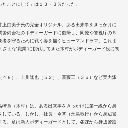
ったことにして」は１３・３％だった。
井上由美子氏の完全オリジナル。ある出来事をきっかけに
間警備会社のボディーガードに復帰し、同僚や警視庁のＳ
象者を守るために戦う姿を描くヒューマンドラマ。これま
ざまな“職業”に挑戦してきた木村がボディーガード役に初
（４８）、上川隆也（５２）、斎藤工（３６）など実力派
島崎章（木村）は、ある出来事をきっかけに第一線から身
をしている。しかし、社長・今関（永島敏行）から身辺警
する。章は新人ボディーガードとして、各課から身辺警護