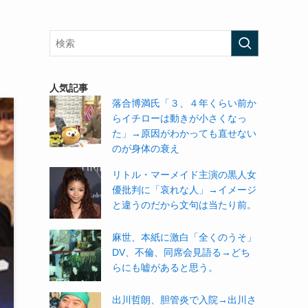
人気記事
落合博満氏「３、４年くらい前か
らイチローは動きが小さくなっ
た」→原因がわかっても直せない
のが身体の衰え
リトル・マーメイド主演の黒人女
優批判に「哀れな人」→イメージ
と違うのだから文句は当たり前。
麻世、本紙に激白「全くのうそ」
DV、不倫、同席会見語る→どち
らにも嘘があると思う。
出川哲朗、胆管炎で入院→出川さ