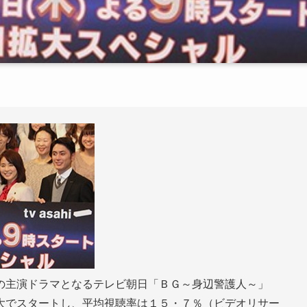
の主演ドラマとなるテレビ朝日「ＢＧ～身辺警護人～」
大でスタートし、平均視聴率は１５・７％（ビデオリサー