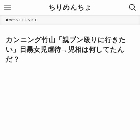
ちりめんちょ
ホーム
エンタメ
カンニング竹山「親ブン殴りに行きた
い」目黒女児虐待→児相は何してたん
だ？