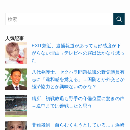
人気記事
EXIT兼近、逮捕報道があっても好感度が下
がらない理由→テレビへの露出はかなり減っ
た
八代弁護士、セクハラ問題抗議の野党議員有
志に「違和感を覚える」→国防とか外交とか
経済協力とか興味ないのかな？
膳所、初戦敗退も野手の守備位置に驚きの声
→途中までは善戦したと思う
非難殺到「自らむくもうとしている…」浜崎