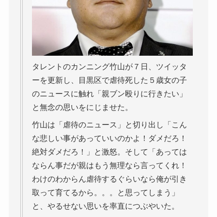
タレントのカンニング竹山が７日、ツイッタ
ーを更新し、目黒区で虐待死した５歳女の子
のニュースに触れ「親ブン殴りに行きたい」
と無念の思いをにじませた。
竹山は「虐待のニュース」と切り出し「こん
な悲しい事があっていいのかよ！ダメだろ！
絶対ダメだろ！」と激怒。そして「あっては
ならん事だが親はもう無理なら言ってくれ！
わけのわからん虐待するぐらいなら俺が引き
取って育てるから。。。と思ってしまう」
と、やるせない思いを率直につぶやいた。