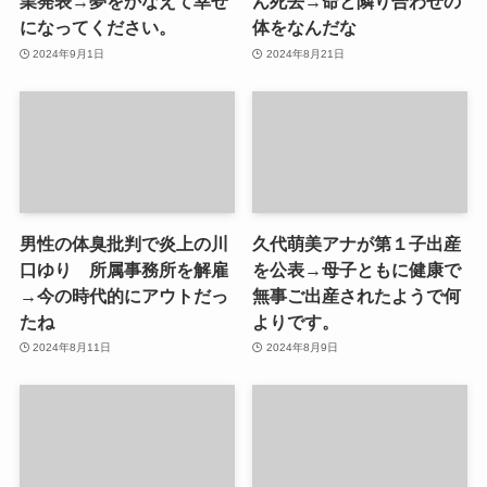
業発表→夢をかなえて幸せ
ん死去→命と隣り合わせの
になってください。
体をなんだな
2024年9月1日
2024年8月21日
男性の体臭批判で炎上の川
久代萌美アナが第１子出産
口ゆり 所属事務所を解雇
を公表→母子ともに健康で
→今の時代的にアウトだっ
無事ご出産されたようで何
たね
よりです。
2024年8月11日
2024年8月9日