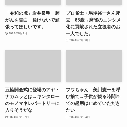
「令和の虎」岩井良明 肺
プロ雀士・馬場裕一さん死
がんを告白→負けないで頑
去 65歳→麻雀のエンタメ
張ってほしいです。
化に貢献された立役者のお
一人でした。
2024年8月2日
2024年7月30日
五輪開会式に登場のアヤ・
フワちゃん 美川憲一を呼
ナカムラとは→キンタロー
び捨て→子供が観る時間帯
のモノマネレパートリーに
での起用は止めていただき
入りそうだな
たい
2024年7月27日
2024年7月24日