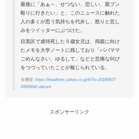
最後に「あぁ～、せつない、悲しい、親ブン
殴りに行きたい」と、このニュースに触れた
人の多くが思う気持ちを代弁し、怒りと悲し
みをツイッターにぶつけた。
目黒区で虐待死した５歳女児は、両親に向け
たメモを大学ノートに残しており「パパママ
ごめんなさい、ゆるして」などと悲痛な叫び
をつづっていたことが報じられている。
引用元:
https://headlines.yahoo.co.jp/hl?a=20180607-
00000041-dal-ent
スポンサーリンク