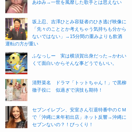
あゆみ→一世を風靡した歌手とは思えない
坂上忍、吉澤ひとみ容疑者のひき逃げ映像に
「先々のこととか考えちゃう気持ちも分から
ないではない」→15分間の重みよりも飲酒
運転の方が重い
ふなっしー 実は横須賀出身だった→かわい
くて面白いからそんな事どうでもいい。
清野菜名 ドラマ「トットちゃん！」で黒柳
徹子役に 似過ぎで演技も期待！
セブンイレブン、安室さん引退特番中のＣＭ
で「沖縄に来年初出店」ネット反響→沖縄に
セブンないの？！びっくり！