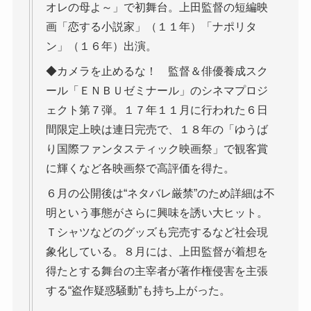
オレの母よ～」で初舞台。上田監督の短編映
画「恋する小説家」（１１年）「ナポリタ
ン」（１６年）出演。
◆カメラを止めるな！ 監督＆俳優養成スク
ール「ＥＮＢＵゼミナール」のシネマプロジ
ェクト第７弾。１７年１１月に行われた６日
間限定上映は連日完売で、１８年の「ゆうば
り国際ファンタスティック映画祭」で観客賞
に輝くなど各映画祭で高評価を得た。
６月の公開後は“ネタバレ厳禁”のため詳細は不
明という事態がさらに興味を誘い大ヒット。
Ｔシャツなどのグッズも完売するなど社会現
象化している。８月には、上田監督が着想を
得たとする舞台の主宰者が著作権侵害を主張
する“盗作疑惑騒動”も持ち上がった。