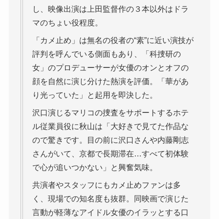
し、映像出演は上田監督作の３本以外はドラ
マのちょい役程度。
「カメ止め」は無名の役者の“素”に近い演技が
評判を呼んでいる側面もあり、「科捜研の
女」のプロデューサーが女優のオンとオフの
顔を自然に演じ分けた熱演を評価。「華があ
り光っていた」と起用を即決した。
沢口演じるマリコの捜査をサポートするホテ
ル従業員役に秋山は「大好きで見てた作品な
ので驚きです。目の前に沢口さんや内藤剛志
さんがいて、京都で長期滞在…すべて初体験
で心が追いつかない」と興奮気味。
共演者やスタッフにもカメ止めファンは多
く、現場での知名度も抜群。同映画で演じた
言動が軽薄なアイドル女優のイラッとする口