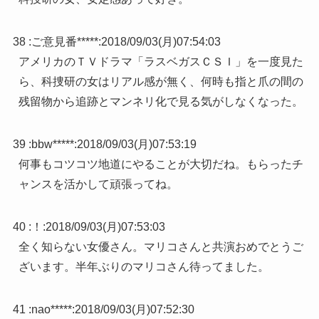
38 :
ご意見番*****
:
2018/09/03(月)07:54:03
アメリカのＴＶドラマ「ラスベガスＣＳＩ」を一度見た
ら、科捜研の女はリアル感が無く、何時も指と爪の間の
残留物から追跡とマンネリ化で見る気がしなくなった。
39 :
bbw*****
:
2018/09/03(月)07:53:19
何事もコツコツ地道にやることが大切だね。もらったチ
ャンスを活かして頑張ってね。
40 :
！
:
2018/09/03(月)07:53:03
全く知らない女優さん。マリコさんと共演おめでとうご
ざいます。半年ぶりのマリコさん待ってました。
41 :
nao*****
:
2018/09/03(月)07:52:30