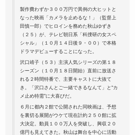
製作費わずか３００万円で異例の大ヒットと
なった映画「カメラを止めるな！」（監督上
田慎一郎）でヒロインを務めた秋山ゆずき
（２５）が、テレビ朝日系「科捜研の女スペ
シャル」（１０月１４日後９・００）で本格
ドラマデビューすることになった。
沢口靖子（５３）主演人気シリーズの第１８
シーズン（１０月１８日開始）直前に放送さ
れる２時間特番で、主要キャストに大抜て
き。「沢口さんとご一緒できるなんて」と“カ
メ止め特需”に大喜びだ。
６月に都内２館で公開された同映画は、予想
を裏切る展開がウケて現在計約２５０館に拡
大決定。動員１００万人を突破し、興収２０
億円も見えてきた。秋山は舞台を中心に活動