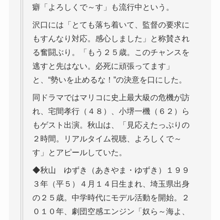
癖「よろしくで～す」も流行中という。
沢口には「とても落ち着いて、監督の要求に
もすんなり対応。感心しました」と称賛され
る奮闘ぶり。「もう２５歳。このチャンスを
逃すと先はない。必死に頑張ってます」
と、“勢いを止めるな！”の決意を口にした。
同ドラマではマリコに史上最大級の危機が訪
れ、宅間孝行（４８）、小堺一機（６２）ら
もゲスト出演。秋山は、「見応えたっぷりの
２時間。リアルタイム視聴、よろしくで～
す」とアピールしていた。
◆秋山 ゆずき（あきやま・ゆずき）１９９
３年（平５）４月１４日生まれ、埼玉県出身
の２５歳。中学時代にモデル活動を開始。２
０１０年、劇団空感エンジン「奴ら～海よ、