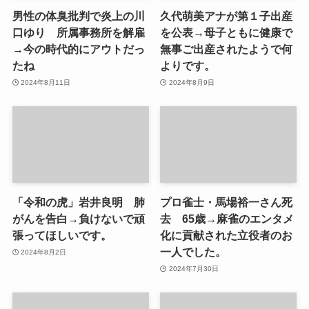
男性の体臭批判で炎上の川
久代萌美アナが第１子出産
口ゆり 所属事務所を解雇
を公表→母子ともに健康で
→今の時代的にアウトだっ
無事ご出産されたようで何
たね
よりです。
2024年8月11日
2024年8月9日
「令和の虎」岩井良明 肺
プロ雀士・馬場裕一さん死
がんを告白→負けないで頑
去 65歳→麻雀のエンタメ
張ってほしいです。
化に貢献された立役者のお
一人でした。
2024年8月2日
2024年7月30日