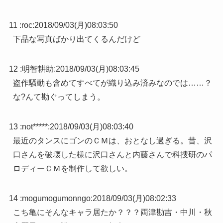
11 :
roc
:
2018/09/03(月)08:03:50
下品な写真ばかり出てくるんだけど
12 :
明智耕助
:
2018/09/03(月)08:03:45
盗作騒動も含めてすべてが織り込み済みなのでは……？
な?んて勘ぐってしまう。
13 :
not*****
:
2018/09/03(月)08:03:40
最近のタンスにゴンのＣＭは、おとなし過ぎる。昔、沢
口さんを破壊した様に沢口さんと内藤さんで科捜研のパ
ロディーＣＭを制作して欲しい。
14 :
mogumogumonngo
:
2018/09/03(月)08:02:33
こち亀にそんなキャラ居たか？？？両津勘吉・中川・秋