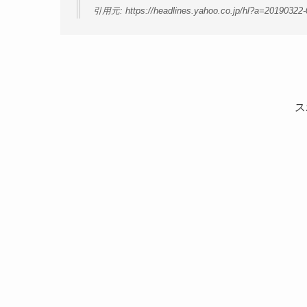
引用元: https://headlines.yahoo.co.jp/hl?a=20190322
ス