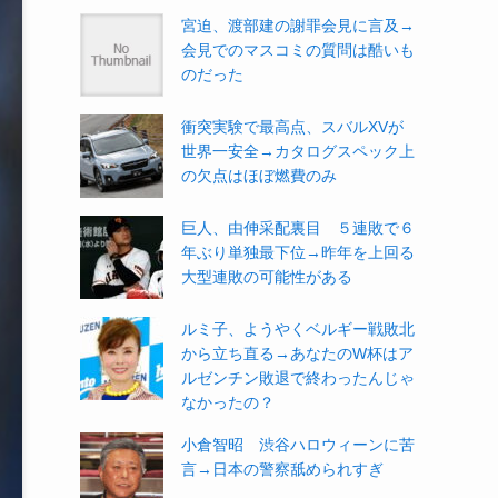
宮迫、渡部建の謝罪会見に言及→
会見でのマスコミの質問は酷いも
のだった
衝突実験で最高点、スバルXVが
世界一安全→カタログスペック上
の欠点はほぼ燃費のみ
巨人、由伸采配裏目 ５連敗で６
年ぶり単独最下位→昨年を上回る
大型連敗の可能性がある
ルミ子、ようやくベルギー戦敗北
から立ち直る→あなたのW杯はア
ルゼンチン敗退で終わったんじゃ
なかったの？
小倉智昭 渋谷ハロウィーンに苦
言→日本の警察舐められすぎ