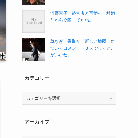
河野景子 経営者と再婚へ→離婚
前から交際してたね。
草なぎ、香取が「新しい地図」に
ついてコメント→３人でってとこ
がいいね。
カテゴリー
カ
テ
ゴ
リ
アーカイブ
ー