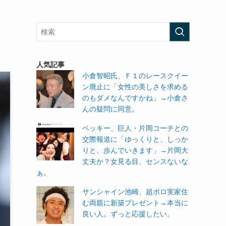
。
人気記事
小倉智昭氏、Ｆ１のレースクイー
ン廃止に「女性の美しさを求める
のもダメなんですかね」→小倉さ
んの疑問に同意。
ベッキー、巨人・片岡コーチとの
交際報道に「ゆっくりと、しっか
りと、歩んでいきます」→片岡大
丈夫か？女見る目、センスないな
ぁ。
サンシャイン池崎、超ボロ実家住
む両親に新築プレゼント→本当に
良い人。ずっと応援したい。