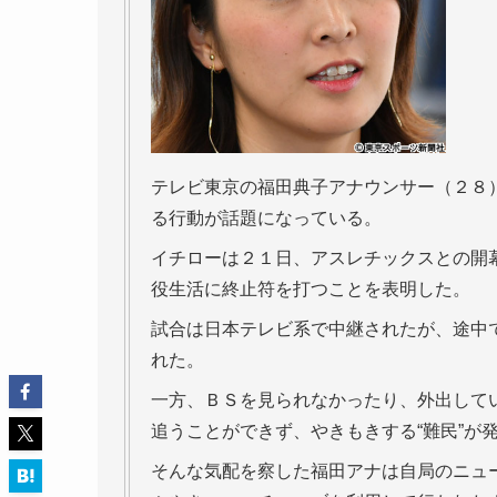
テレビ東京の福田典子アナウンサー（２８
る行動が話題になっている。
イチローは２１日、アスレチックスとの開
役生活に終止符を打つことを表明した。
試合は日本テレビ系で中継されたが、途中
れた。
一方、ＢＳを見られなかったり、外出して
追うことができず、やきもきする“難民”が
そんな気配を察した福田アナは自局のニュ