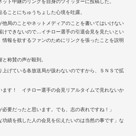
ネット中継のリンクを自身のツイッターに投稿した。
貼ることにちゅうちょした心境を吐露。
が他局のことやネットメディアのことを書いてはいけない
届けできないので…イチロー選手の引退会見を見たいとい
、情報を欲するファンのためにリンクを張ったことを説明
謝と称賛の声が殺到。
り上げている各放送局が扱わないのですから、ＳＮＳで拡
います！ イチロー選手の会見リアルタイムで見れないか
」
が必要だったと思います。でも、志の表れですね！」
な功績を残した人の会見を伝えたいのは当然の事です」な