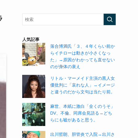
ラ
人気記事
落合博満氏「３、４年くらい前か
らイチローは動きが小さくなっ
た」→原因がわかっても直せない
のが身体の衰え
リトル・マーメイド主演の黒人女
優批判に「哀れな人」→イメージ
と違うのだから文句は当たり前。
麻世、本紙に激白「全くのうそ」
DV、不倫、同席会見語る→どち
らにも嘘があると思う。
出川哲朗、胆管炎で入院→出川さ