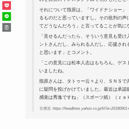
それについて指原は、「ワイドナショー」
るものだと思っていますし。その批判の声
てどうなんだろう」と言ってることが気に
「見せるんだったら、そういう意見も受け
ントさんだし、みられる人だし、応援され
と思います」とコメント。
「この意見には松本人志はもちろん、ゲス
いましたね。
指原さんは、タトゥー云々より、ＳＮＳで
に疑問を投げかけていました。最近は承認
感覚は秀逸ですね」（スポーツ紙）（ｚａ
引用元: https://headlines.yahoo.co.jp/hl?a=20180901-