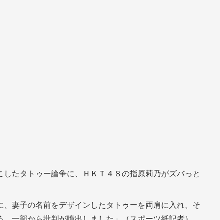
こしたタトゥー論争に、ＨＫＴ４８の指原莉乃がズバっと
に、妻子の名前をデザインしたタトゥーを両肩に入れ、そ
ろ、一部から批判が噴出しました」（スポーツ紙記者）