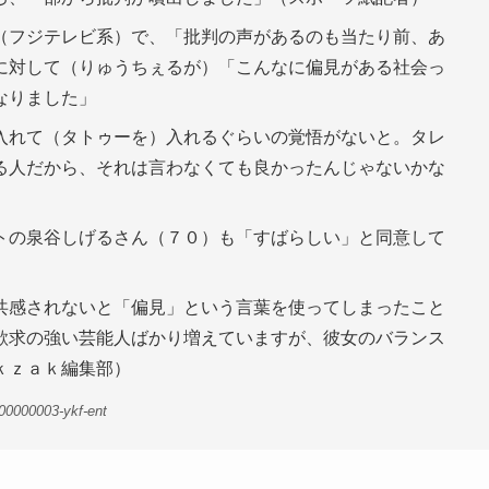
（フジテレビ系）で、「批判の声があるのも当たり前、あ
に対して（りゅうちぇるが）「こんなに偏見がある社会っ
なりました」
入れて（タトゥーを）入れるぐらいの覚悟がないと。タレ
る人だから、それは言わなくても良かったんじゃないかな
トの泉谷しげるさん（７０）も「すばらしい」と同意して
共感されないと「偏見」という言葉を使ってしまったこと
欲求の強い芸能人ばかり増えていますが、彼女のバランス
ｋｚａｋ編集部）
00000003-ykf-ent