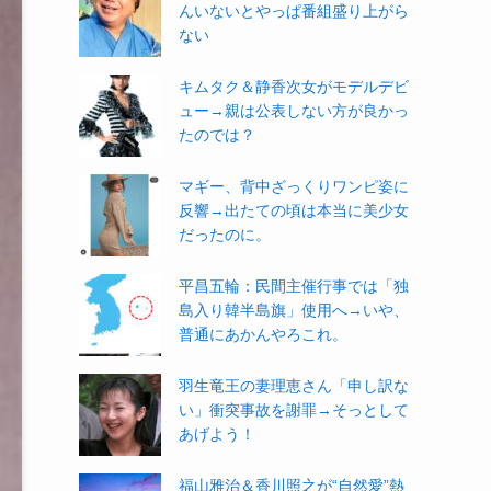
んいないとやっぱ番組盛り上がら
ない
キムタク＆静香次女がモデルデビ
ュー→親は公表しない方が良かっ
たのでは？
マギー、背中ざっくりワンピ姿に
反響→出たての頃は本当に美少女
だったのに。
平昌五輪：民間主催行事では「独
島入り韓半島旗」使用へ→いや、
普通にあかんやろこれ。
羽生竜王の妻理恵さん「申し訳な
い」衝突事故を謝罪→そっとして
あげよう！
福山雅治＆香川照之が“自然愛”熱