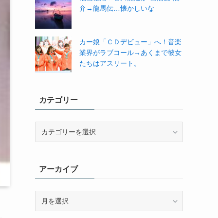
弁→龍馬伝…懐かしいな
カー娘「ＣＤデビュー」へ！音楽
業界がラブコール→あくまで彼女
たちはアスリート。
カテゴリー
カ
テ
ゴ
リ
アーカイブ
ー
ア
ー
カ