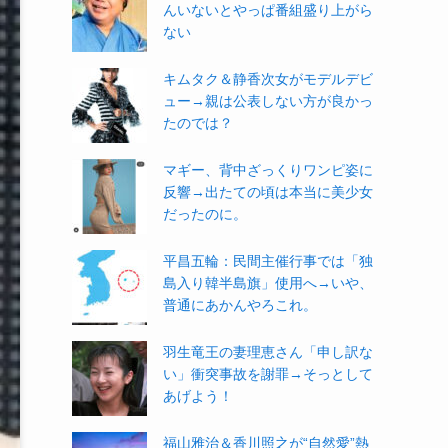
んいないとやっぱ番組盛り上がら
ない
キムタク＆静香次女がモデルデビ
ュー→親は公表しない方が良かっ
たのでは？
マギー、背中ざっくりワンピ姿に
反響→出たての頃は本当に美少女
だったのに。
平昌五輪：民間主催行事では「独
島入り韓半島旗」使用へ→いや、
普通にあかんやろこれ。
羽生竜王の妻理恵さん「申し訳な
い」衝突事故を謝罪→そっとして
あげよう！
福山雅治＆香川照之が“自然愛”熱