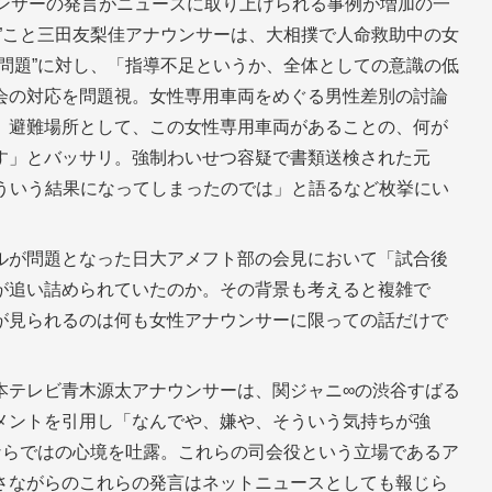
ウンサーの発言がニュースに取り上げられる事例が増加の一
”こと三田友梨佳アナウンサーは、大相撲で人命救助中の女
問題”に対し、「指導不足というか、全体としての意識の低
会の対応を問題視。女性専用車両をめぐる男性差別の討論
。避難場所として、この女性専用車両があることの、何が
す」とバッサリ。強制わいせつ容疑で書類送検された元
こういう結果になってしまったのでは」と語るなど枚挙にい
ルが問題となった日大アメフト部の会見において「試合後
が追い詰められていたのか。その背景も考えると複雑で
が見られるのは何も女性アナウンサーに限っての話だけで
本テレビ青木源太アナウンサーは、関ジャニ∞の渋谷すばる
メントを引用し「なんでや、嫌や、そういう気持ちが強
ならではの心境を吐露。これらの司会役という立場であるア
さながらのこれらの発言はネットニュースとしても報じら