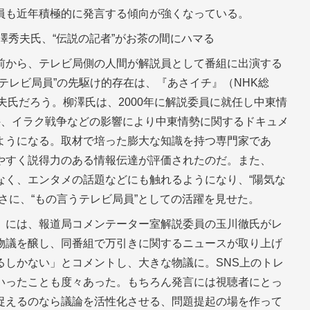
員も近年積極的に発言する傾向が強くなっている。
澤秀夫氏、“伝説の記者”がお茶の間にハマる
前から、テレビ局側の人間が解説員として番組に出演する
テレビ局員”の先駆け的存在は、『あさイチ』（NHK総
夫氏だろう。柳澤氏は、2000年に解説委員に就任し中東情
ロ事件、イラク戦争などの影響により中東情勢に関するドキュメ
ようになる。取材で培った膨大な知識を持つ専門家であ
やすく説得力のある情報伝達が評価されたのだ。また、
なく、エンタメの話題などにも触れるようになり、“陽気な
さに、“もの言うテレビ局員”としての活躍を見せた。
）には、報道局コメンテーター室解説委員の玉川徹氏がレ
物議を醸し、同番組で万引きに関するニュースが取り上げ
るしかない」とコメントし、大きな物議に。SNS上のトレ
いったことも度々あった。もちろん発言には視聴者にとっ
捉えるのなら議論を活性化させる、問題提起の場を作って