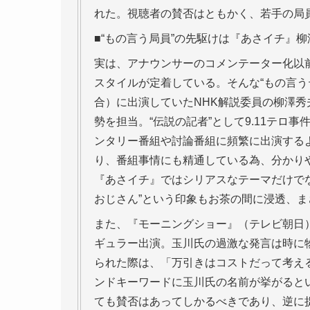
れた。視聴者の賛否はともかく、若手の局
■“もの言う局員”の先駆けは『あさイチ』柳
実は、アナウンサーのコメンテーター化以
スタイルが定着している。そんな“もの言う
合）に出演していたNHK解説委員の柳澤秀
勢を担当。“伝説の記者”として9.11テ
ンタリー番組や討論番組に頻繁に出演する
り、番組事情にも精通している為、分かり
『あさイチ』ではシリアスなテーマだけで
おじさん”という印象もお茶の間に浸透、ま
また、『モーニングショー』（テレビ朝日
ギュラー出演。玉川氏の過激な発言は時に
られた際は、「万引きはコストだって考え
ンドキーワードに玉川氏の名前が挙がると
ても賛否はあってしかるべきであり、逆に