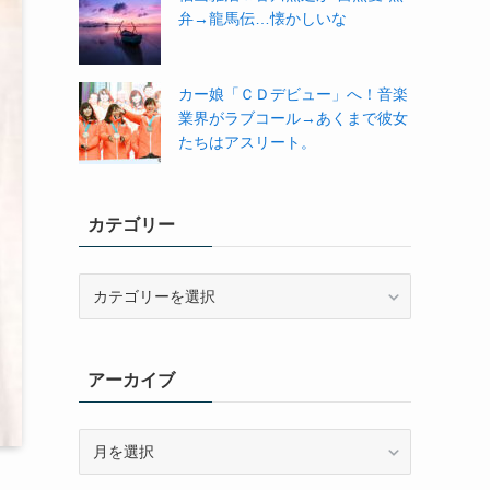
弁→龍馬伝…懐かしいな
カー娘「ＣＤデビュー」へ！音楽
業界がラブコール→あくまで彼女
たちはアスリート。
カテゴリー
カ
テ
ゴ
リ
アーカイブ
ー
ア
ー
カ