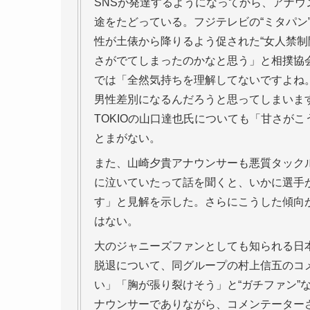
SNSが発達するようになってから、アナ
途をたどっている。フジテレビの“ミタパン
性が土俵から降りるよう促された“女人禁制
さがでてしまったのかなと思う」と相撲協
では「全然気持ちを理解してないですよね
男性差別になるんだろうと思ってしまいま
TOKIOの山口達也氏についても「甘さが
とまがない。
また、山崎夕貴アナウンサーも悪質タック
に泣いていたって話を聞くと、いかに選手
す」と見解を示した。さらにこうした傾向
はない。
大のジャニーズファンとしても知られる日
脱退について、同グループの村上信五のコ
い」「胸が張り裂けそう」と“ガチファン”
ナウンサーでありながら、コメンテーター