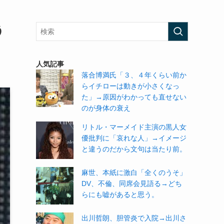
う
人気記事
落合博満氏「３、４年くらい前か
らイチローは動きが小さくなっ
た」→原因がわかっても直せない
のが身体の衰え
リトル・マーメイド主演の黒人女
優批判に「哀れな人」→イメージ
と違うのだから文句は当たり前。
麻世、本紙に激白「全くのうそ」
DV、不倫、同席会見語る→どち
らにも嘘があると思う。
出川哲朗、胆管炎で入院→出川さ