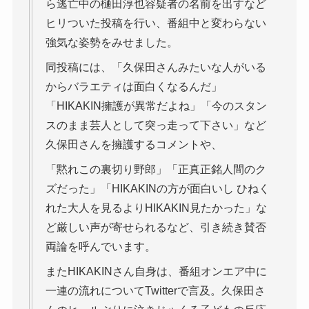
ら逃亡中の樋田淳也容疑者の名前を出すなど
ヒリついた投稿を行い、番組中と変わらない
強気な姿勢をみせました。
同投稿には、「久保田さんみたいな人がいる
からバラエティは面白くなるんだ」
「HIKAKIN擁護が異常だよね」「今のスタン
スのまま芸人として突っ走って下さい」など
久保田さんを擁護するコメントや、
「黙れこの裏切り野郎」「正真正銘人間のク
ズだった」「HIKAKINの方が面白いし ひねく
れた大人を見るよりHIKAKIN見たかった」な
ど厳しい声が寄せられるなど、引き続き賛否
両論を呼んでいます。
またHIKAKINさん自身は、番組オンエア中に
一連の流れについてTwitterで言及。久保田さ