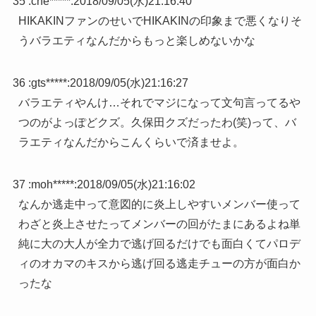
35 :
che*****
:
2018/09/05(水)21:16:40
HIKAKINファンのせいでHIKAKINの印象まで悪くなりそ
うバラエティなんだからもっと楽しめないかな
36 :
gts*****
:
2018/09/05(水)21:16:27
バラエティやんけ…それでマジになって文句言ってるや
つのがよっぽどクズ。久保田クズだったわ(笑)って、バ
ラエティなんだからこんくらいで済ませよ。
37 :
moh*****
:
2018/09/05(水)21:16:02
なんか逃走中って意図的に炎上しやすいメンバー使って
わざと炎上させたってメンバーの回がたまにあるよね単
純に大の大人が全力で逃げ回るだけでも面白くてパロデ
ィのオカマのキスから逃げ回る逃走チューの方が面白か
ったな