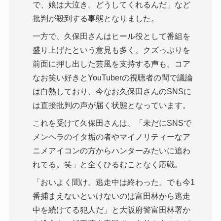
で、娘は大泣き。どうしてくれるんだ」など
批判が殺到する事態となりました。
一方で、久保田さんはヒール役として番組を
盛り上げたという意見も多く、クズっぷりを
前面に押し出した芸風を支持する声も。コア
なお笑い好きとYouTuberの視聴者の間で議論
は白熱しており、今なお久保田さんのSNSに
は直接批判の声が届く状態となっています。
これを受けて久保田さんは、「未だにSNSで
メンヘラのイタ垢の者やマイノリティーなア
ニメアイコンの方からハンターみたいに追わ
れてる。笑」と全くひるむことなく応戦。
「おいよく聞け。逃走中は終わった。でも今1
番捕まえないといけないのは富田林から逃走
中を続けてる犯人だ」と大阪府警富田林署か