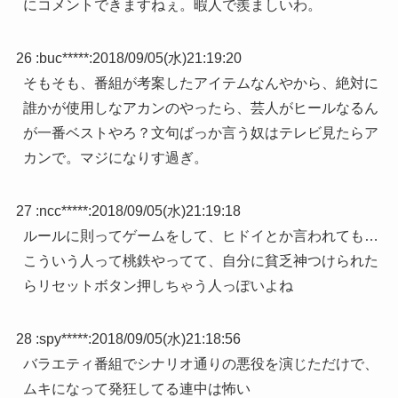
にコメントできますねぇ。暇人で羨ましいわ。
26 :
buc*****
:
2018/09/05(水)21:19:20
そもそも、番組が考案したアイテムなんやから、絶対に
誰かが使用しなアカンのやったら、芸人がヒールなるん
が一番ベストやろ？文句ばっか言う奴はテレビ見たらア
カンで。マジになりす過ぎ。
27 :
ncc*****
:
2018/09/05(水)21:19:18
ルールに則ってゲームをして、ヒドイとか言われても…
こういう人って桃鉄やってて、自分に貧乏神つけられた
らリセットボタン押しちゃう人っぽいよね
28 :
spy*****
:
2018/09/05(水)21:18:56
バラエティ番組でシナリオ通りの悪役を演じただけで、
ムキになって発狂してる連中は怖い