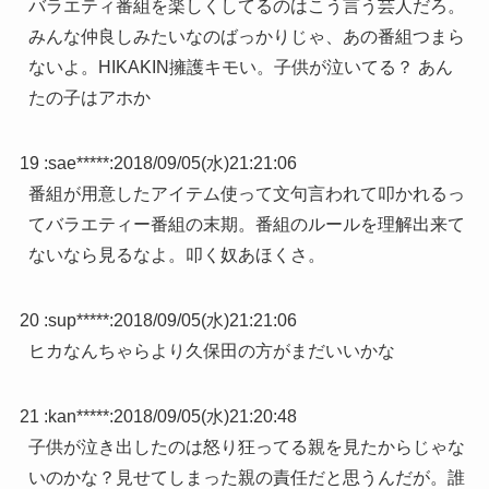
バラエティ番組を楽しくしてるのはこう言う芸人だろ。
みんな仲良しみたいなのばっかりじゃ、あの番組つまら
ないよ。HIKAKIN擁護キモい。子供が泣いてる？ あん
たの子はアホか
19 :
sae*****
:
2018/09/05(水)21:21:06
番組が用意したアイテム使って文句言われて叩かれるっ
てバラエティー番組の末期。番組のルールを理解出来て
ないなら見るなよ。叩く奴あほくさ。
20 :
sup*****
:
2018/09/05(水)21:21:06
ヒカなんちゃらより久保田の方がまだいいかな
21 :
kan*****
:
2018/09/05(水)21:20:48
子供が泣き出したのは怒り狂ってる親を見たからじゃな
いのかな？見せてしまった親の責任だと思うんだが。誰