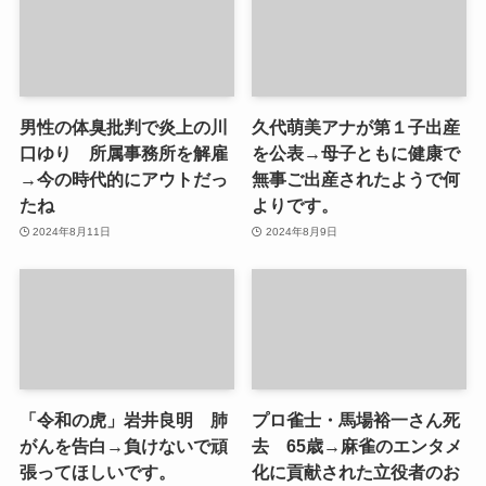
男性の体臭批判で炎上の川
久代萌美アナが第１子出産
口ゆり 所属事務所を解雇
を公表→母子ともに健康で
→今の時代的にアウトだっ
無事ご出産されたようで何
たね
よりです。
2024年8月11日
2024年8月9日
「令和の虎」岩井良明 肺
プロ雀士・馬場裕一さん死
がんを告白→負けないで頑
去 65歳→麻雀のエンタメ
張ってほしいです。
化に貢献された立役者のお