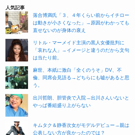
人気記事
落合博満氏「３、４年くらい前からイチロー
は動きが小さくなった」→原因がわかっても
直せないのが身体の衰え
リトル・マーメイド主演の黒人女優批判に
「哀れな人」→イメージと違うのだから文句
は当たり前。
麻世、本紙に激白「全くのうそ」DV、不
倫、同席会見語る→どちらにも嘘があると思
う。
出川哲朗、胆管炎で入院→出川さんいないと
やっぱ番組盛り上がらない
キムタク＆静香次女がモデルデビュー→親は
公表しない方が良かったのでは？