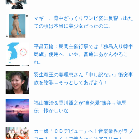
マギー、背中ざっくりワンピ姿に反響→出た
ての頃は本当に美少女だったのに。
平昌五輪：民間主催行事では「独島入り韓半
島旗」使用へ→いや、普通にあかんやろこ
れ。
羽生竜王の妻理恵さん「申し訳ない」衝突事
故を謝罪→そっとしてあげよう！
福山雅治＆香川照之が“自然愛”熱弁→龍馬
伝…懐かしいな
カー娘「ＣＤデビュー」へ！音楽業界がラブ
コール→あくまで彼女たちはアスリート。