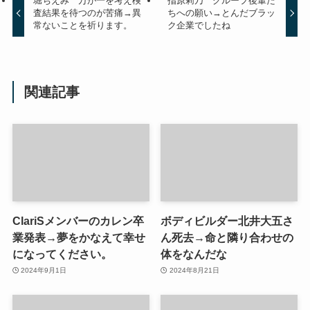
堀ちえみ 万が一を考え検
指原莉乃 グループ後輩た
査結果を待つのが苦痛→異
ちへの願い→とんだブラッ
常ないことを祈ります。
ク企業でしたね
関連記事
ClariSメンバーのカレン卒
ボディビルダー北井大五さ
業発表→夢をかなえて幸せ
ん死去→命と隣り合わせの
になってください。
体をなんだな
2024年9月1日
2024年8月21日