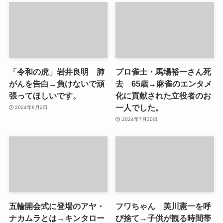
「令和の虎」岩井良明 肺
プロ雀士・馬場裕一さん死
がんを告白→負けないで頑
去 65歳→麻雀のエンタメ
張ってほしいです。
化に貢献された立役者のお
一人でした。
2024年8月2日
2024年7月30日
五輪開会式に登場のアヤ・
フワちゃん 美川憲一を呼
ナカムラとは→キンタロー
び捨て→子供が観る時間帯