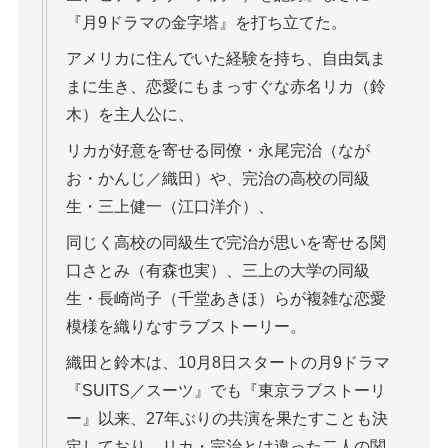
『月9ドラマの金字塔』を打ち立てた。
アメリカに住んでいた経験を持ち、自由気ま
まに生き、恋愛にもまっすぐな赤名リカ（鈴
木）を主人公に、
リカが好意を寄せる同僚・永尾完治（なが
お・かんじ／織田）や、完治の高校の同級
生・三上健一（江口洋介）、
同じく高校の同級生で完治が思いを寄せる関
口さとみ（有森也実）、三上の大学の同級
生・長崎尚子（千堂あきほ）らが複雑な恋愛
模様を織りなすラブストーリー。
織田と鈴木は、10月8日スタートの月9ドラマ
『SUITS／スーツ』でも『東京ラブストーリ
ー』以来、27年ぶりの共演を果たすことも決
定しており、リカ・完治とは違った二人の関