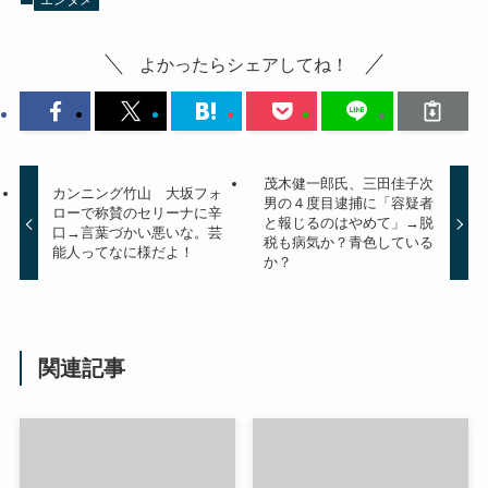
エンタメ
よかったらシェアしてね！
茂木健一郎氏、三田佳子次
カンニング竹山 大坂フォ
男の４度目逮捕に「容疑者
ローで称賛のセリーナに辛
と報じるのはやめて」→脱
口→言葉づかい悪いな。芸
税も病気か？青色している
能人ってなに様だよ！
か？
関連記事