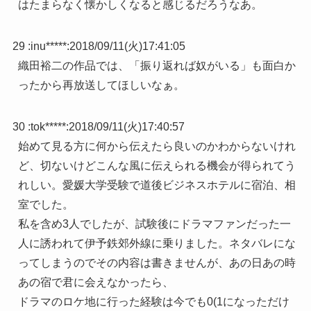
はたまらなく懐かしくなると感じるだろうなあ。
29 :
inu*****
:
2018/09/11(火)17:41:05
織田裕二の作品では、「振り返れば奴がいる」も面白か
ったから再放送してほしいなぁ。
30 :
tok*****
:
2018/09/11(火)17:40:57
始めて見る方に何から伝えたら良いのかわからないけれ
ど、切ないけどこんな風に伝えられる機会が得られてう
れしい。愛媛大学受験で道後ビジネスホテルに宿泊、相
室でした。
私を含め3人でしたが、試験後にドラマファンだった一
人に誘われて伊予鉄郊外線に乗りました。ネタバレにな
ってしまうのでその内容は書きませんが、あの日あの時
あの宿で君に会えなかったら、
ドラマのロケ地に行った経験は今でも0(1になっただけ