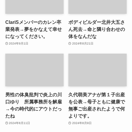
ClariSメンバーのカレン卒
ボディビルダー北井大五さ
業発表→夢をかなえて幸せ
ん死去→命と隣り合わせの
になってください。
体をなんだな
2024年9月1日
2024年8月21日
男性の体臭批判で炎上の川
久代萌美アナが第１子出産
口ゆり 所属事務所を解雇
を公表→母子ともに健康で
→今の時代的にアウトだっ
無事ご出産されたようで何
たね
よりです。
2024年8月11日
2024年8月9日