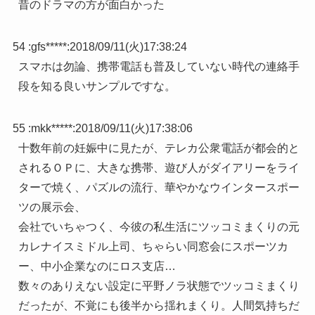
昔のドラマの方が面白かった
54 :
gfs*****
:
2018/09/11(火)17:38:24
スマホは勿論、携帯電話も普及していない時代の連絡手
段を知る良いサンプルですな。
55 :
mkk*****
:
2018/09/11(火)17:38:06
十数年前の妊娠中に見たが、テレカ公衆電話が都会的と
されるＯＰに、大きな携帯、遊び人がダイアリーをライ
ターで焼く、パズルの流行、華やかなウインタースポー
ツの展示会、
会社でいちゃつく、今彼の私生活にツッコミまくりの元
カレナイスミドル上司、ちゃらい同窓会にスポーツカ
ー、中小企業なのにロス支店…
数々のありえない設定に平野ノラ状態でツッコミまくり
だったが、不覚にも後半から揺れまくり。人間気持ちだ