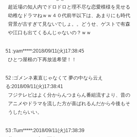
超近場の知人内でドロドロと理不尽な恋愛模様を見せる
幼稚なドラマねｗｗ４０代前半以下は、あまりにも時代
背景が古すぎて見ないでしょ。。どうせ、ゲストで有森
や江口も出てくるんじゃないの？ｗｗ
51 :
yam*****
:
2018/09/11(火)17:38:45
ひとつ屋根の下再放送希望！！
52 :
ゴメンネ素直じゃなくて 夢の中なら云え
る
:
2018/09/11(火)17:38:41
フジテレビはよく分からんつまらん番組流すより、昔の
アニメやドラマを流した方が喜ばれるんだから今後もそ
うしたらいい。
53 :
Tum*****
:
2018/09/11(火)17:38:39