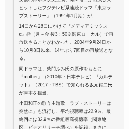
ヒットしたフジテレビ系連続ドラマ『東京ラ
ブストーリー』（1991年1月期）が、
14日から28日にかけて『メディアミックス
α』枠（月～金 後3：50※関東ローカル）で再
放送さることがわかった。2004年9月24日か
ら10月8日以来、14年ぶり7回目の再放送とな
る。
同ドラマは、柴門ふみ氏の原作をもとに
『mother』（2010年・日本テレビ）『カルテ
ット』（2017・TBS）で知られる坂元裕二氏
が脚本を担当。
小田和正の歌う主題歌「ラブ・ストーリーは
突然に」も流行し、平均視聴率は22.9％、最
終回には32.9％の番組最高視聴率（関東地
区、ビデオリサーチ調べ）を記録。まさに