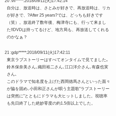
20 :
vil*****
:
2018/09/11(火)17:42:14
自分は、放送時は、さとみが好きで、再放送時は、リカ
が好きで、?After 25 years?では、どっちも好きです
（笑）。放送終了数年後、梅津寺にも、行って来まし
た!!DVDは持ってるけど、地方局も、再放送してくれる
のかなぁ？
21 :
gdp*****
:
2018/09/11(火)17:42:11
東京ラブストーリーはすべてオンタイムで見てました｡
鈴木保奈美さん､織田裕二さん､江口洋介さん､有森也実
さん､
このドラマで知名度を上げた西岡徳馬さんといった面々
が脇を固め､小田和正さんが唄う主題歌”ラブストーリー
は突然に”とともにドラマも大ヒットしました。視聴率
も先日終了した絶妙零度の約1.5倍以上でした。