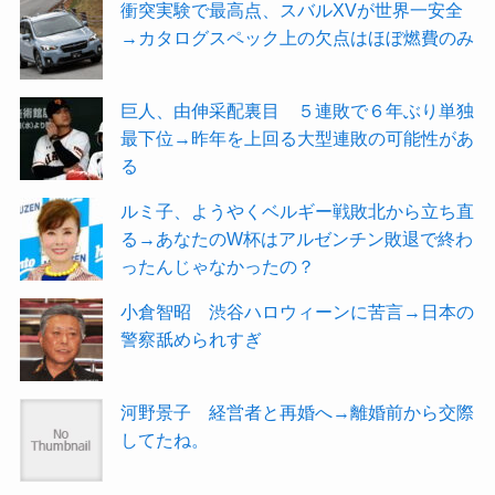
衝突実験で最高点、スバルXVが世界一安全
→カタログスペック上の欠点はほぼ燃費のみ
巨人、由伸采配裏目 ５連敗で６年ぶり単独
最下位→昨年を上回る大型連敗の可能性があ
る
ルミ子、ようやくベルギー戦敗北から立ち直
る→あなたのW杯はアルゼンチン敗退で終わ
ったんじゃなかったの？
小倉智昭 渋谷ハロウィーンに苦言→日本の
警察舐められすぎ
河野景子 経営者と再婚へ→離婚前から交際
してたね。