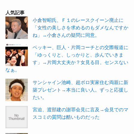
人気記事
小倉智昭氏、Ｆ１のレースクイーン廃止に
「女性の美しさを求めるのもダメなんですか
ね」→小倉さんの疑問に同意。
ベッキー、巨人・片岡コーチとの交際報道に
「ゆっくりと、しっかりと、歩んでいきま
す」→片岡大丈夫か？女見る目、センスない
なぁ。
サンシャイン池崎、超ボロ実家住む両親に新
築プレゼント→本当に良い人。ずっと応援し
たい。
宮迫、渡部建の謝罪会見に言及→会見でのマ
スコミの質問は酷いものだった