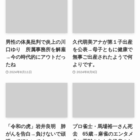
男性の体臭批判で炎上の川
久代萌美アナが第１子出産
口ゆり 所属事務所を解雇
を公表→母子ともに健康で
→今の時代的にアウトだっ
無事ご出産されたようで何
たね
よりです。
2024年8月11日
2024年8月9日
「令和の虎」岩井良明 肺
プロ雀士・馬場裕一さん死
がんを告白→負けないで頑
去 65歳→麻雀のエンタメ