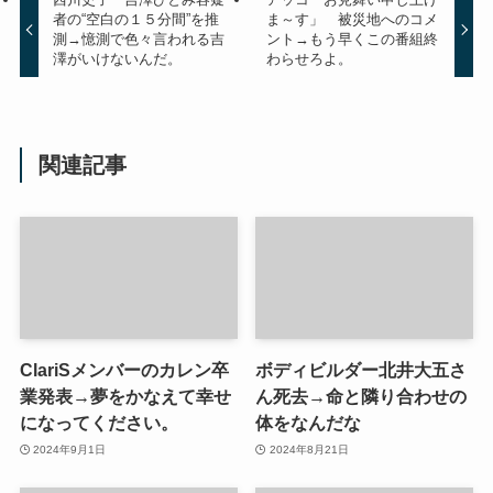
者の“空白の１５分間”を推
ま～す」 被災地へのコメ
測→憶測で色々言われる吉
ント→もう早くこの番組終
澤がいけないんだ。
わらせろよ。
関連記事
ClariSメンバーのカレン卒
ボディビルダー北井大五さ
業発表→夢をかなえて幸せ
ん死去→命と隣り合わせの
になってください。
体をなんだな
2024年9月1日
2024年8月21日