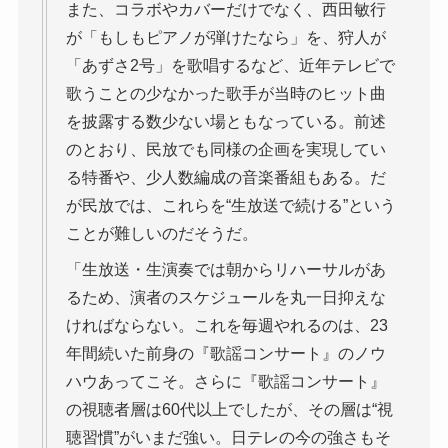
また、コラボやカバーだけでなく、西田敏行
が「もしもピアノが弾けたなら」を、狩人が
「あずさ2号」を歌唱するなど、近年テレビで
歌うことの少なかった歌手が当時のヒット曲
を披露する数少ない場ともなっている。前述
のとおり、民放でも同様の企画を実現してい
る特番や、少人数編成の音楽番組もある。だ
が民放では、これらを“生放送で続ける”という
ことが難しいのだそうだ。
「生放送・生演奏では朝からリハーサルがあ
るため、演者のスケジュールを丸一日抑えな
ければならない。これを毎週やれるのは、23
年間続いた前身の『歌謡コンサート』のノウ
ハウあってこそ。さらに『歌謡コンサート』
の視聴者層は60代以上でしたが、その層は“視
聴習慣”がいまだ強い。日テレの今の強さもそ