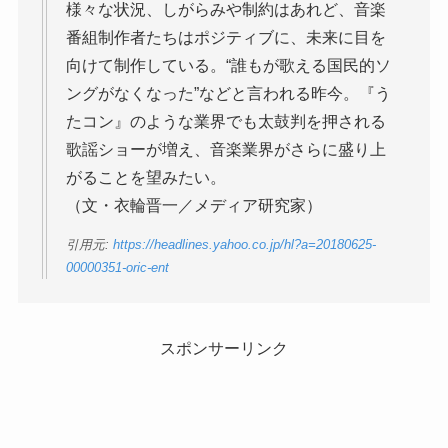
様々な状況、しがらみや制約はあれど、音楽
番組制作者たちはポジティブに、未来に目を
向けて制作している。“誰もが歌える国民的ソ
ングがなくなった”などと言われる昨今。『う
たコン』のような業界でも太鼓判を押される
歌謡ショーが増え、音楽業界がさらに盛り上
がることを望みたい。
（文・衣輪晋一／メディア研究家）
引用元:
https://headlines.yahoo.co.jp/hl?a=20180625-
00000351-oric-ent
スポンサーリンク