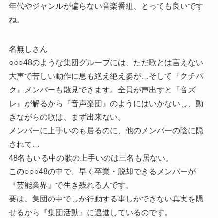
年代やジャンルが偏らない音楽番組、とっても良いです
ね。
名無しさん
○○○48のような集団グループには、ただ歌とは言えない
大声で苦しい動作に息も絶え絶え姿が…そして『クチパ
ク』メンバーも散見できます。全員が声出すと『音ズ
レ』が解るから『音声楽団』のようにはいかないし、動
きながらの歌は、まず出来ない。
メンバーに上手いのも居るのに、他のメンバーの陰に隠
されて…
48名もいる中の歌の上手いのは三名も居ない。
この○○○48の中で、早く卒業・脱却できるメンバーが
『芸能業界』で生き残れる人です。
要は、集団の中でしか行動する事しかできない真実を隠
せるから『集団活動』に邁進しているのです。