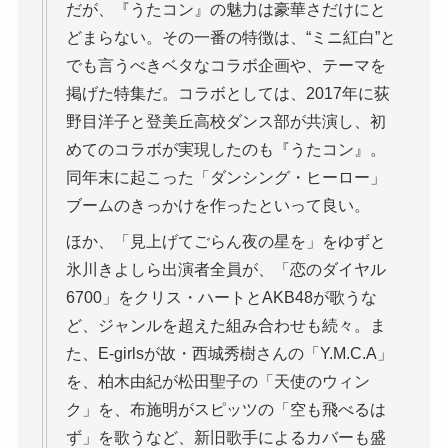
だが、『うたコン』の魅力は豪華さだけにと
どまらない。その一番の特徴は、“ミニ紅白”と
でも言うべきベタなコラボ企画や、テーマを
掲げた特集だ。コラボとしては、2017年に荻
野目洋子と登美丘高校ダンス部が共演し、初
めてのコラボが実現したのも『うたコン』。
同年末に起こった「ダンシング・ヒーロー」
ブームのきっかけを作ったといって良い。
ほか、「見上げてごらん夜の星を」をゆずと
氷川きよしら出演者全員が、「恋のダイヤル
6700」をクリス・ハートとAKB48が歌うな
ど、ジャンルを超えた組み合わせも続々。ま
た、E-girlsが故・西城秀樹さんの「Y.M.C.A」
を、柏木由紀が松田聖子の「天使のウィン
ク」を、布施明がスピッツの「空も飛べるは
ず」を歌うなど、新旧歌手によるカバーも盛