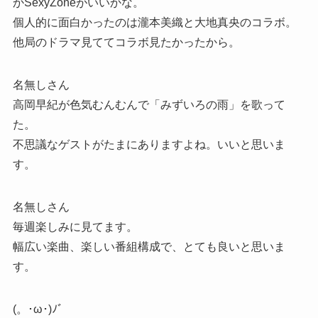
かSexyZoneがいいかな。
個人的に面白かったのは瀧本美織と大地真央のコラボ。
他局のドラマ見ててコラボ見たかったから。
名無しさん
高岡早紀が色気むんむんで「みずいろの雨」を歌って
た。
不思議なゲストがたまにありますよね。いいと思いま
す。
名無しさん
毎週楽しみに見てます。
幅広い楽曲、楽しい番組構成で、とても良いと思いま
す。
(。･ω･)ﾉﾞ