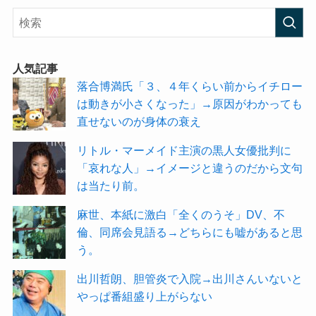
人気記事
落合博満氏「３、４年くらい前からイチロー
は動きが小さくなった」→原因がわかっても
直せないのが身体の衰え
リトル・マーメイド主演の黒人女優批判に
「哀れな人」→イメージと違うのだから文句
は当たり前。
麻世、本紙に激白「全くのうそ」DV、不
倫、同席会見語る→どちらにも嘘があると思
う。
出川哲朗、胆管炎で入院→出川さんいないと
やっぱ番組盛り上がらない