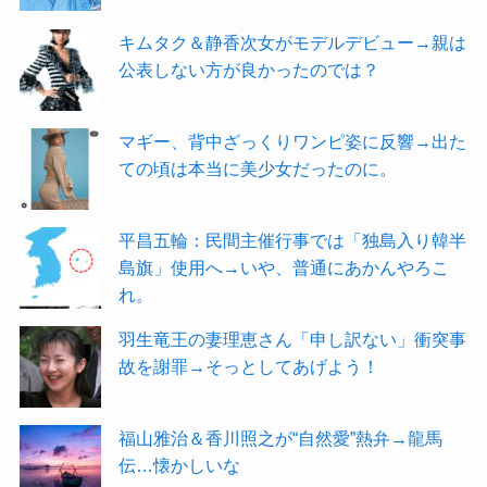
キムタク＆静香次女がモデルデビュー→親は
公表しない方が良かったのでは？
マギー、背中ざっくりワンピ姿に反響→出た
ての頃は本当に美少女だったのに。
平昌五輪：民間主催行事では「独島入り韓半
島旗」使用へ→いや、普通にあかんやろこ
れ。
羽生竜王の妻理恵さん「申し訳ない」衝突事
故を謝罪→そっとしてあげよう！
福山雅治＆香川照之が“自然愛”熱弁→龍馬
伝…懐かしいな