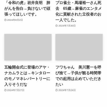
「令和の虎」岩井良明 肺
プロ雀士・馬場裕一さん死
がんを告白→負けないで頑
去 65歳→麻雀のエンタメ
張ってほしいです。
化に貢献された立役者のお
一人でした。
2024年8月2日
2024年7月30日
五輪開会式に登場のアヤ・
フワちゃん 美川憲一を呼
ナカムラとは→キンタロー
び捨て→子供が観る時間帯
のモノマネレパートリーに
での起用は止めていただき
入りそうだな
たい
2024年7月27日
2024年7月24日