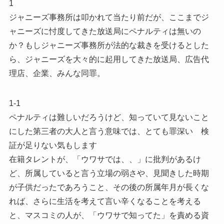
1
ジャニーズ事務所は叩かれて当たり前だが、ここまでジ
ャニーズに忖度してきた放送局にペナルティは無いの
か？もしジャニーズ事務所が法的な裁きを受けるとした
ら、ジャニーズを大々的に起用してきた放送局、広告代
理店、企業、みんな同罪。
1-1
ペナルティは難しいだろうけど、知っていて見ないこと
にした第三者の大人と言う意味では、とても罪深い 検
証が足りない気もします
在籍タレントが、「ウワサでは、、」に批判があるけ
ど、所属していると言う立場の弱さや、見聞きした時期
が子供だったであろうこと、その後の所属年月が長くな
れば、さらに生活を考えて言い辛くなることを考える
と、マスコミの人が、「ウワサで知ってた」を責める資