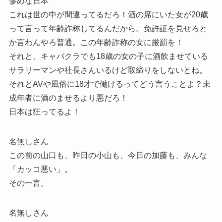
惨めな日本
これは世の中が間違ってるだろ！酒の席にいた女が20歳
って言って年齢詐称してるんだから。免許証を見せろと
か言わんやろ普通。この年齢詐称の女に厳罰を！
それと、キャバクラでも18歳の女の子に酒飲ませている
サラリーマンや社長さんいるけど取締りをしないとね。
それとAVや風俗に18才で働けるってどう言うことよ？未
成年者に酒のませるより悪だろ！
日本は狂ってるよ！
名無しさん
この前の山口も、昨日の小山も、今日の加藤も、みんな
「カッコ悪い」。
その一言。
名無しさん