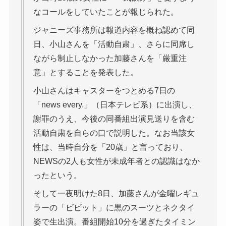
なコールをしていたことが報じられた。
ジャニーズ事務所は報道内容を概ね認めて同
日、小山さんを「活動自粛」、さらに同席し
ながら制止しなかった加藤さんを「厳重注
意」とすることを発表した。
小山さんはキャスターをつとめる7日の
「news every.」（日本テレビ系）に出演し、
謝罪のうえ、今後の同番組出演見送りを含む
活動自粛を自らの口で説明した。なお当該女
性は、当時自分を「20歳」と言っており、
NEWSの2人も女性が未成年者との認識はなか
ったという。
そして一夜明けた8日、加藤さんが金曜レギュ
ラーの「ビビット」に黒のスーツとネクタイ
姿で生出演。番組開始10分を過ぎたタイミン