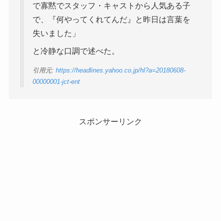
で寡黙でスタッフ・キャストから人気ある子
で、『何やってくれてんだ』と昨日は言葉を
失いました」
と冷静な口調で述べた。
引用元:
https://headlines.yahoo.co.jp/hl?a=20180608-
00000001-jct-ent
スポンサーリンク