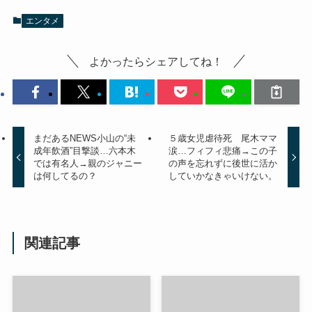
エンタメ
よかったらシェアしてね！
まだあるNEWS小山の“未
５歳女児虐待死 尾木ママ
成年飲酒”目撃談…六本木
涙…フィフィ悲痛→この子
では有名人→親のジャニー
の声を忘れずに後世に活か
は何してるの？
していかなきゃいけない。
関連記事