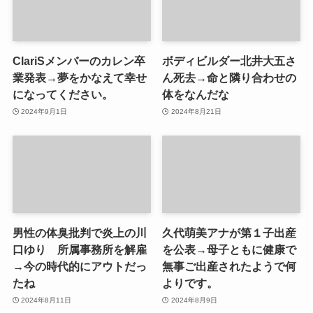
ClariSメンバーのカレン卒
ボディビルダー北井大五さ
業発表→夢をかなえて幸せ
ん死去→命と隣り合わせの
になってください。
体をなんだな
2024年9月1日
2024年8月21日
男性の体臭批判で炎上の川
久代萌美アナが第１子出産
口ゆり 所属事務所を解雇
を公表→母子ともに健康で
→今の時代的にアウトだっ
無事ご出産されたようで何
たね
よりです。
2024年8月11日
2024年8月9日