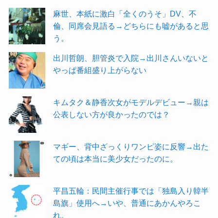
麻世、本紙に激白「全くのうそ」DV、不
倫、同席会見語る→どちらにも嘘があると思
う。
出川哲朗、胆管炎で入院→出川さんいないと
やっぱ番組盛り上がらない
キムタク＆静香次女がモデルデビュー→親は
公表しない方が良かったのでは？
マギー、背中ざっくりワンピ姿に反響→出た
ての頃は本当に美少女だったのに。
平昌五輪：民間主催行事では「独島入り韓半
島旗」使用へ→いや、普通にあかんやろこ
れ。