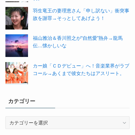
羽生竜王の妻理恵さん「申し訳ない」衝突事
故を謝罪→そっとしてあげよう！
福山雅治＆香川照之が“自然愛”熱弁→龍馬
伝…懐かしいな
カー娘「ＣＤデビュー」へ！音楽業界がラブ
コール→あくまで彼女たちはアスリート。
カテゴリー
カ
テ
ゴ