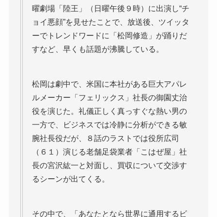
曜劇場「陸王」（日曜午後９時）に出演し“チ
ョイ悪顔”を見せたことで、放送後、ツイッタ
ーでトレンドワードに「松岡修造」が踊りだ
すなど、早くも話題が沸騰している。
松岡は劇中で、米国に本社がある巨大アパレ
ルメーカー「フェリックス」社長の御園丈治
役を演じた。礼儀正しく真っすぐな熱い男の
一方で、ビジネスでは冷静に分析ができる敏
腕社長役だが、８話のラストでは役所広司
（６１）演じる老舗足袋業者「こはぜ屋」社
長の宮沢紘一と対面し、買収について交渉す
るシーンが出てくる。
その中で、「あなたとなら世界に通用するビ