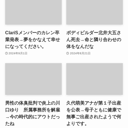
ClariSメンバーのカレン卒
ボディビルダー北井大五さ
業発表→夢をかなえて幸せ
ん死去→命と隣り合わせの
になってください。
体をなんだな
2024年9月1日
2024年8月21日
男性の体臭批判で炎上の川
久代萌美アナが第１子出産
口ゆり 所属事務所を解雇
を公表→母子ともに健康で
→今の時代的にアウトだっ
無事ご出産されたようで何
たね
よりです。