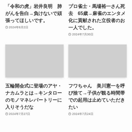
「令和の虎」岩井良明 肺
プロ雀士・馬場裕一さん死
がんを告白→負けないで頑
去 65歳→麻雀のエンタメ
張ってほしいです。
化に貢献された立役者のお
一人でした。
2024年8月2日
2024年7月30日
五輪開会式に登場のアヤ・
フワちゃん 美川憲一を呼
ナカムラとは→キンタロー
び捨て→子供が観る時間帯
のモノマネレパートリーに
での起用は止めていただき
入りそうだな
たい
2024年7月27日
2024年7月24日