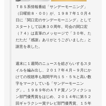
ＴＢＳ系情報番組「サンデーモーニング」
（日曜前８・００）が、１９８７年１０月４
日に「関口宏のサンデーモーニング」として
スタートして以来３０周年。司会の関口宏
（７４）は直筆のメッセージで「３０年。た
だただ『感謝』ありがとうございました」と
謝意を表した。
週末に１週間のニュースを総ざらいするスタ
イルを編み出し、２０１７年４月～９月にか
けての視聴率も期間平均１５・５％と高い数
字をマークしている「サンデーモーニン
グ」。１９８９年のＡＴＰ賞ノンフィクショ
ン部門優秀賞をはじめ、２０１４年に第５２
回ギャラクシー賞テレビ部門優秀賞、１５年