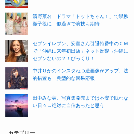
清野菜名 ドラマ「トットちゃん！」で黒柳
徹子役に 似過ぎで演技も期待！
セブンイレブン、安室さん引退特番中のＣＭ
で「沖縄に来年初出店」ネット反響→沖縄に
セブンないの？！びっくり！
中井りかのインスタねつ造画像がアップ、法
的措置も→典型的な因果応報
田中みな実、写真集発売までは不安で眠れな
い日々→絶対に自信あったと思う
カテゴリー