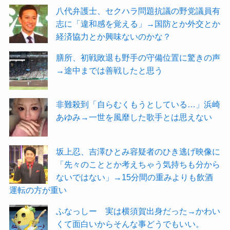
八代弁護士、セクハラ問題抗議の野党議員有
志に「違和感を覚える」→国防とか外交とか
経済協力とか興味ないのかな？
膳所、初戦敗退も野手の守備位置に驚きの声
→途中までは善戦したと思う
非難殺到「自らむくもうとしている…」浜崎
あゆみ→一世を風靡した歌手とは思えない
坂上忍、吉澤ひとみ容疑者のひき逃げ映像に
「先々のこととか考えちゃう気持ちも分から
ないではない」→15分間の重みよりも飲酒
運転の方が重い
ふなっしー 実は横須賀出身だった→かわい
くて面白いからそんな事どうでもいい。