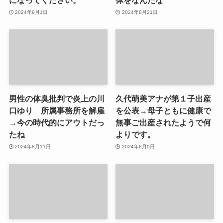
になってください。
体をなんだな
2024年9月1日
2024年8月21日
男性の体臭批判で炎上の川
久代萌美アナが第１子出産
口ゆり 所属事務所を解雇
を公表→母子ともに健康で
→今の時代的にアウトだっ
無事ご出産されたようで何
たね
よりです。
2024年8月11日
2024年8月9日