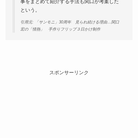
事をまとめて紹介する手法も関口が考案した
という。
引用元: 「サンモニ」30周年 見られ続ける理由…関口
宏の「情熱」 手作りフリップ３日かけ制作
スポンサーリンク