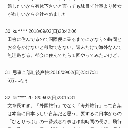
婚したいから有休下さいと言っても駄目で仕事より彼女
が欲しいから会社やめました
30 :
kur*****
:
2018/09/02(日)23:42:06
田舎に住んでるので国際便に乗るまでにかなりの時間と
お金をかけないと移動できない。週末だけで海外なんて
無理過ぎる。都会に住んでたら１回やってみたいけど。
31 :
思事全部吐後爽快
:
2018/09/02(日)23:17:31
6万…ぬぅ
32 :
ter*****
:
2018/09/02(日)23:15:31
文章長すぎ。「外国旅行」でなく「海外旅行」って言葉
は本当に日本らしい言葉だと思う。要するに日本からの
「ひとりっぷ」の一番残念な事は移動時間の長さ。飛行