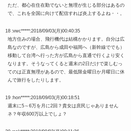
ただ、都心在住在勤でないと無理が生じる部分はあるの
で、これを全国に向けて配信すれば炎上するよね・・。
18 :
vwc*****
:
2018/09/03(月)00:40:35
地方住みの場合、飛行機代は結構かかります。自分は広
島なのですが、広島から成田や福岡へ（新幹線ででも）
移動して台湾へ行った方が広島から直通で行くより安く
なります。そうなってくると週末の2日だけで楽しむっ
てのは正直無理があるので、最低限金曜日か月曜日に休
んで旅行をしたりします。
19 :
hon*****
:
2018/09/03(月)00:18:51
週末に5～6万を月に2回？貴女は庶民じゃありません
ネ？年収600万以上でしょ？