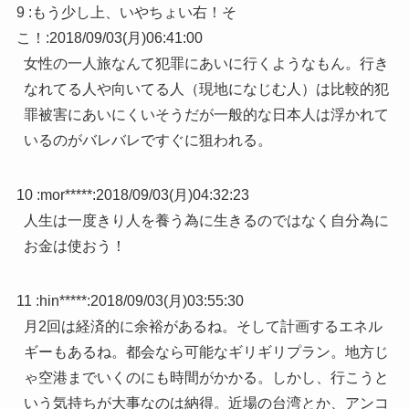
9 :
もう少し上、いやちょい右！そ
こ！
:
2018/09/03(月)06:41:00
女性の一人旅なんて犯罪にあいに行くようなもん。行き
なれてる人や向いてる人（現地になじむ人）は比較的犯
罪被害にあいにくいそうだが一般的な日本人は浮かれて
いるのがバレバレですぐに狙われる。
10 :
mor*****
:
2018/09/03(月)04:32:23
人生は一度きり人を養う為に生きるのではなく自分為に
お金は使おう！
11 :
hin*****
:
2018/09/03(月)03:55:30
月2回は経済的に余裕があるね。そして計画するエネル
ギーもあるね。都会なら可能なギリギリプラン。地方じ
ゃ空港までいくのにも時間がかかる。しかし、行こうと
いう気持ちが大事なのは納得。近場の台湾とか、アンコ