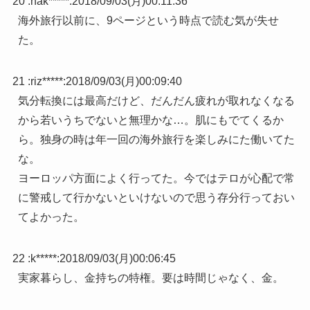
20 :
nak*****
:
2018/09/03(月)00:11:36
海外旅行以前に、9ページという時点で読む気が失せ
た。
21 :
riz*****
:
2018/09/03(月)00:09:40
気分転換には最高だけど、だんだん疲れが取れなくなる
から若いうちでないと無理かな…。肌にもでてくるか
ら。独身の時は年一回の海外旅行を楽しみにた働いてた
な。
ヨーロッパ方面によく行ってた。今ではテロが心配で常
に警戒して行かないといけないので思う存分行っておい
てよかった。
22 :
k*****
:
2018/09/03(月)00:06:45
実家暮らし、金持ちの特権。要は時間じゃなく、金。