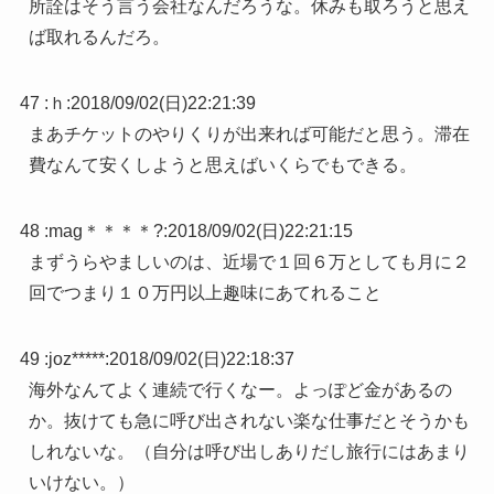
所詮はそう言う会社なんだろうな。休みも取ろうと思え
ば取れるんだろ。
47 :
ｈ
:
2018/09/02(日)22:21:39
まあチケットのやりくりが出来れば可能だと思う。滞在
費なんて安くしようと思えばいくらでもできる。
48 :
mag＊＊＊＊?
:
2018/09/02(日)22:21:15
まずうらやましいのは、近場で１回６万としても月に２
回でつまり１０万円以上趣味にあてれること
49 :
joz*****
:
2018/09/02(日)22:18:37
海外なんてよく連続で行くなー。よっぽど金があるの
か。抜けても急に呼び出されない楽な仕事だとそうかも
しれないな。（自分は呼び出しありだし旅行にはあまり
いけない。）