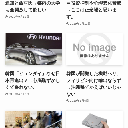
追加と西村氏→都内の大学
＝投資抑制や心理悪化警戒
も全開放して欲しい
→ここは正念場と思いま
す。
2020年9月12日
2019年5月11日
韓国「ヒュンダイ」なぜ日
韓国が開発した機動ヘリ、
本再進出？→心底恥ずかし
フィリピン向け輸出ならず
くて乗れない。
→沖縄県でかえばいいじゃ
ない
2019年4月18日
2019年1月6日