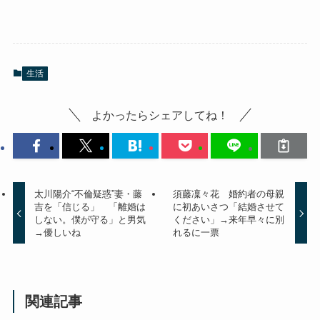
生活
よかったらシェアしてね！
太川陽介“不倫疑惑”妻・藤
須藤凜々花 婚約者の母親
吉を「信じる」 「離婚は
に初あいさつ「結婚させて
しない。僕が守る」と男気
ください」→来年早々に別
→優しいね
れるに一票
関連記事