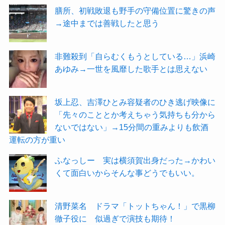
膳所、初戦敗退も野手の守備位置に驚きの声
→途中までは善戦したと思う
非難殺到「自らむくもうとしている…」浜崎
あゆみ→一世を風靡した歌手とは思えない
坂上忍、吉澤ひとみ容疑者のひき逃げ映像に
「先々のこととか考えちゃう気持ちも分から
ないではない」→15分間の重みよりも飲酒
運転の方が重い
ふなっしー 実は横須賀出身だった→かわい
くて面白いからそんな事どうでもいい。
清野菜名 ドラマ「トットちゃん！」で黒柳
徹子役に 似過ぎで演技も期待！