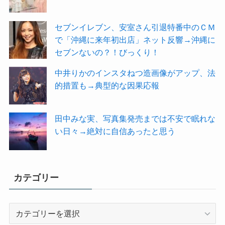
セブンイレブン、安室さん引退特番中のＣＭ
で「沖縄に来年初出店」ネット反響→沖縄に
セブンないの？！びっくり！
中井りかのインスタねつ造画像がアップ、法
的措置も→典型的な因果応報
田中みな実、写真集発売までは不安で眠れな
い日々→絶対に自信あったと思う
カテゴリー
カ
テ