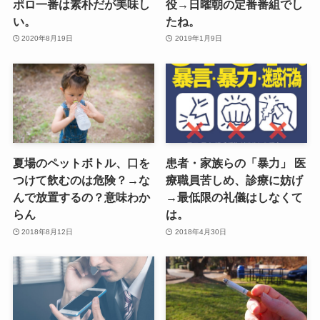
ポロ一番は素朴だが美味し
役→日曜朝の定番番組でし
い。
たね。
2020年8月19日
2019年1月9日
夏場のペットボトル、口を
患者・家族らの「暴力」 医
つけて飲むのは危険？→な
療職員苦しめ、診療に妨げ
んで放置するの？意味わか
→最低限の礼儀はしなくて
らん
は。
2018年8月12日
2018年4月30日