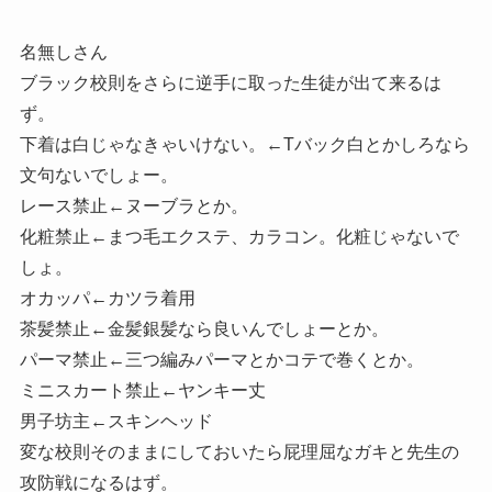
名無しさん
ブラック校則をさらに逆手に取った生徒が出て来るは
ず。
下着は白じゃなきゃいけない。←Tバック白とかしろなら
文句ないでしょー。
レース禁止←ヌーブラとか。
化粧禁止←まつ毛エクステ、カラコン。化粧じゃないで
しょ。
オカッパ←カツラ着用
茶髪禁止←金髪銀髪なら良いんでしょーとか。
パーマ禁止←三つ編みパーマとかコテで巻くとか。
ミニスカート禁止←ヤンキー丈
男子坊主←スキンヘッド
変な校則そのままにしておいたら屁理屈なガキと先生の
攻防戦になるはず。