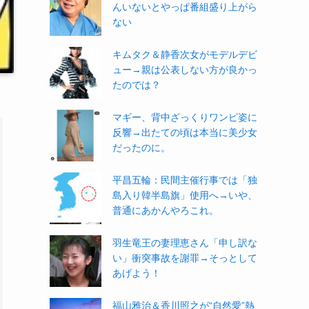
んいないとやっぱ番組盛り上がら
ない
キムタク＆静香次女がモデルデビ
ュー→親は公表しない方が良かっ
たのでは？
マギー、背中ざっくりワンピ姿に
反響→出たての頃は本当に美少女
だったのに。
平昌五輪：民間主催行事では「独
島入り韓半島旗」使用へ→いや、
普通にあかんやろこれ。
羽生竜王の妻理恵さん「申し訳な
い」衝突事故を謝罪→そっとして
あげよう！
福山雅治＆香川照之が“自然愛”熱