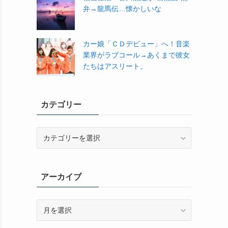
弁→龍馬伝…懐かしいな
カー娘「ＣＤデビュー」へ！音楽
業界がラブコール→あくまで彼女
たちはアスリート。
カテゴリー
カ
テ
ゴ
リ
アーカイブ
ー
ア
ー
カ