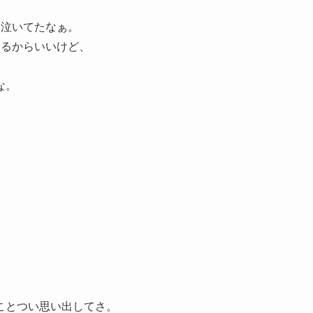
に泣いてたなぁ。
きるからいいけど、
な。
ことつい思い出してさ。