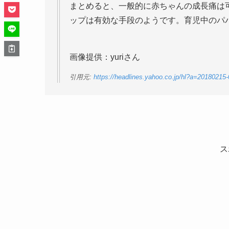
まとめると、一般的に赤ちゃんの成長痛は
ップは有効な手段のようです。育児中のパ
画像提供：yuriさん
引用元:
https://headlines.yahoo.co.jp/hl?a=20180215
ス