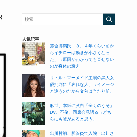
が
人気記事
落合博満氏「３、４年くらい前か
らイチローは動きが小さくなっ
た」→原因がわかっても直せない
のが身体の衰え
リトル・マーメイド主演の黒人女
優批判に「哀れな人」→イメージ
と違うのだから文句は当たり前。
麻世、本紙に激白「全くのうそ」
DV、不倫、同席会見語る→どち
らにも嘘があると思う。
出川哲朗、胆管炎で入院→出川さ