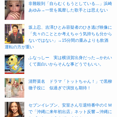
非難殺到「自らむくもうとしている…」浜崎
あゆみ→一世を風靡した歌手とは思えない
坂上忍、吉澤ひとみ容疑者のひき逃げ映像に
「先々のこととか考えちゃう気持ちも分から
ないではない」→15分間の重みよりも飲酒
運転の方が重い
ふなっしー 実は横須賀出身だった→かわい
くて面白いからそんな事どうでもいい。
清野菜名 ドラマ「トットちゃん！」で黒柳
徹子役に 似過ぎで演技も期待！
セブンイレブン、安室さん引退特番中のＣＭ
で「沖縄に来年初出店」ネット反響→沖縄に