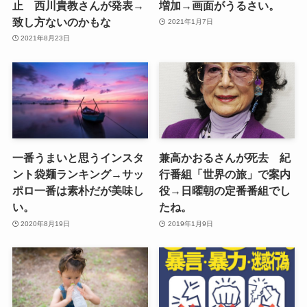
止 西川貴教さんが発表→
増加→画面がうるさい。
致し方ないのかもな
2021年1月7日
2021年8月23日
一番うまいと思うインスタ
兼高かおるさんが死去 紀
ント袋麺ランキング→サッ
行番組「世界の旅」で案内
ポロ一番は素朴だが美味し
役→日曜朝の定番番組でし
い。
たね。
2020年8月19日
2019年1月9日