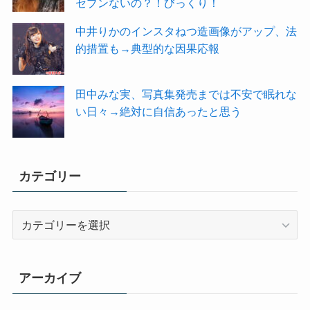
セブンないの？！びっくり！
中井りかのインスタねつ造画像がアップ、法
的措置も→典型的な因果応報
田中みな実、写真集発売までは不安で眠れな
い日々→絶対に自信あったと思う
カテゴリー
カ
テ
ゴ
リ
アーカイブ
ー