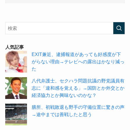
人気記事
EXIT兼近、逮捕報道があっても好感度が下
がらない理由→テレビへの露出はかなり減っ
た
八代弁護士、セクハラ問題抗議の野党議員有
志に「違和感を覚える」→国防とか外交とか
経済協力とか興味ないのかな？
膳所、初戦敗退も野手の守備位置に驚きの声
→途中までは善戦したと思う