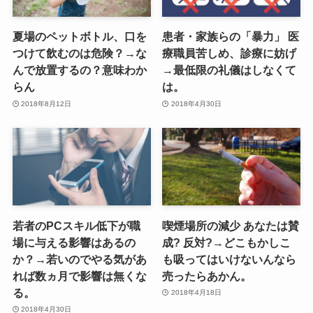
夏場のペットボトル、口を
患者・家族らの「暴力」 医
つけて飲むのは危険？→な
療職員苦しめ、診療に妨げ
んで放置するの？意味わか
→最低限の礼儀はしなくて
らん
は。
2018年8月12日
2018年4月30日
若者のPCスキル低下が職
喫煙場所の減少 あなたは賛
場に与える影響はあるの
成? 反対?→どこもかしこ
か？→若いのでやる気があ
も吸ってはいけないんなら
れば数ヵ月で影響は無くな
売ったらあかん。
る。
2018年4月18日
2018年4月30日