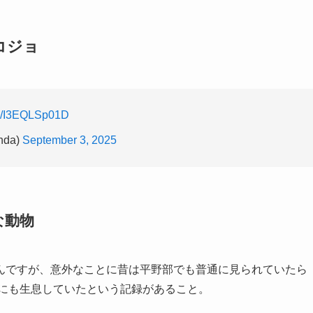
コジョ
om/I3EQLSp01D
nda)
September 3, 2025
な動物
んですが、意外なことに昔は平野部でも普通に見られていたら
地にも生息していたという記録があること。