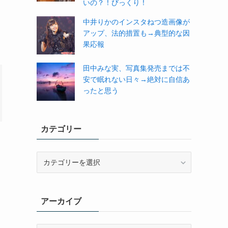
いの？！びっくり！
中井りかのインスタねつ造画像が
アップ、法的措置も→典型的な因
果応報
田中みな実、写真集発売までは不
安で眠れない日々→絶対に自信あ
ったと思う
カテゴリー
カ
テ
ゴ
リ
アーカイブ
ー