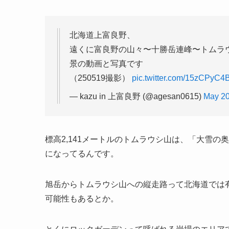
北海道上富良野、
遠くに富良野の山々〜十勝岳連峰〜トムラウ
景の動画と写真です
（250519撮影）
pic.twitter.com/15zCPyC4
— kazu in 上富良野 (@agesan0615)
May 20
標高2,141メートルのトムラウシ山は、「大雪
になってるんです。
旭岳からトムラウシ山への縦走路って北海道では
可能性もあるとか。