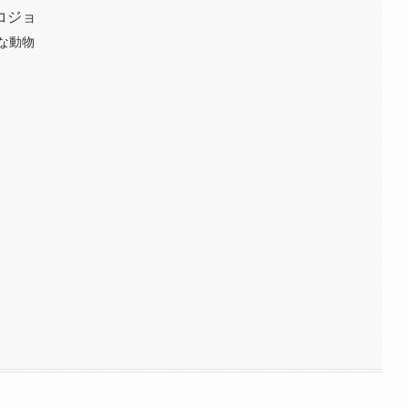
コジョ
な動物