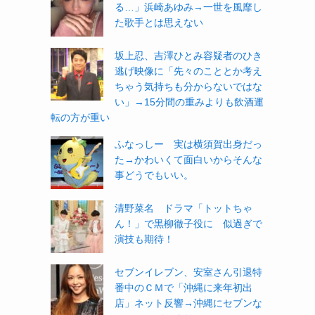
る…」浜崎あゆみ→一世を風靡し
た歌手とは思えない
坂上忍、吉澤ひとみ容疑者のひき
逃げ映像に「先々のこととか考え
ちゃう気持ちも分からないではな
い」→15分間の重みよりも飲酒運
転の方が重い
ふなっしー 実は横須賀出身だっ
た→かわいくて面白いからそんな
事どうでもいい。
清野菜名 ドラマ「トットちゃ
ん！」で黒柳徹子役に 似過ぎで
演技も期待！
セブンイレブン、安室さん引退特
番中のＣＭで「沖縄に来年初出
店」ネット反響→沖縄にセブンな