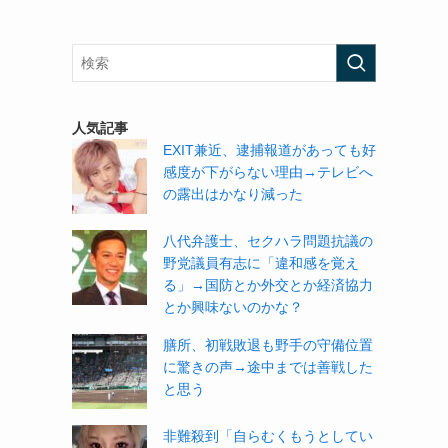
人気記事
EXIT兼近、逮捕報道があっても好
感度が下がらない理由→テレビへ
の露出はかなり減った
八代弁護士、セクハラ問題抗議の
野党議員有志に「違和感を覚え
る」→国防とか外交とか経済協力
とか興味ないのかな？
膳所、初戦敗退も野手の守備位置
に驚きの声→途中までは善戦した
と思う
非難殺到「自らむくもうとしてい