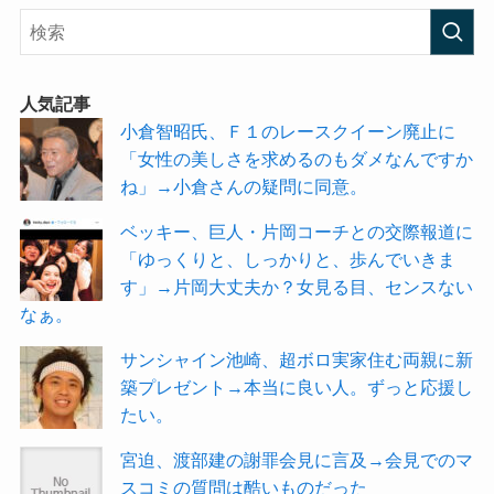
人気記事
小倉智昭氏、Ｆ１のレースクイーン廃止に
「女性の美しさを求めるのもダメなんですか
ね」→小倉さんの疑問に同意。
ベッキー、巨人・片岡コーチとの交際報道に
「ゆっくりと、しっかりと、歩んでいきま
す」→片岡大丈夫か？女見る目、センスない
なぁ。
サンシャイン池崎、超ボロ実家住む両親に新
築プレゼント→本当に良い人。ずっと応援し
たい。
宮迫、渡部建の謝罪会見に言及→会見でのマ
スコミの質問は酷いものだった