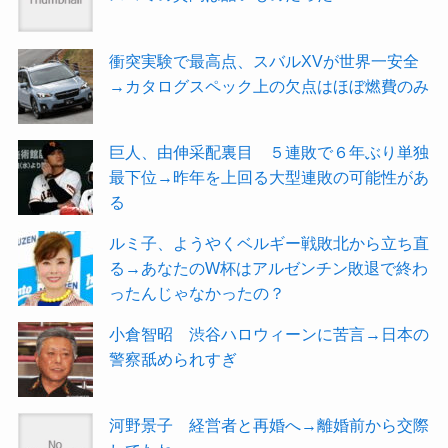
衝突実験で最高点、スバルXVが世界一安全
→カタログスペック上の欠点はほぼ燃費のみ
巨人、由伸采配裏目 ５連敗で６年ぶり単独
最下位→昨年を上回る大型連敗の可能性があ
る
ルミ子、ようやくベルギー戦敗北から立ち直
る→あなたのW杯はアルゼンチン敗退で終わ
ったんじゃなかったの？
小倉智昭 渋谷ハロウィーンに苦言→日本の
警察舐められすぎ
河野景子 経営者と再婚へ→離婚前から交際