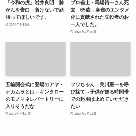
「令和の虎」岩井良明 肺
プロ雀士・馬場裕一さん死
がんを告白→負けないで頑
去 65歳→麻雀のエンタメ
張ってほしいです。
化に貢献された立役者のお
一人でした。
2024年8月2日
2024年7月30日
五輪開会式に登場のアヤ・
フワちゃん 美川憲一を呼
ナカムラとは→キンタロー
び捨て→子供が観る時間帯
のモノマネレパートリーに
での起用は止めていただき
入りそうだな
たい
2024年7月27日
2024年7月24日