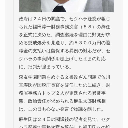
政府は２４日の閣議で、セクハラ疑惑が報じ
られた福田淳一財務事務次官（５８）の辞任
を正式に決めた。調査継続を理由に野党が求
める懲戒処分を見送り、約５３００万円の退
職金の支払いは留保する異例の対応だが、セ
クハラの事実関係を棚上げしたままの対応
に、批判が強まっている。
森友学園問題をめぐる文書改ざん問題で佐川
宣寿氏が国税庁長官を辞任したのに続き、財
務省事務方トップ２人が更迭される異常事
態。政治責任が求められる麻生太郎財務相
は、この日も心ない発言で物議を醸した。
麻生氏は２４日の閣議後の記者会見で、セク
ハラ疑惑で事務次官を辞任した福田氏への処