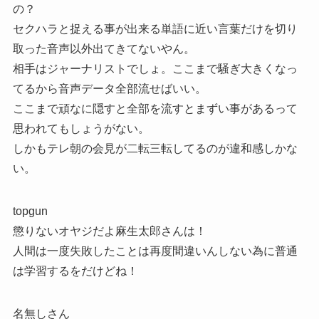
の？
セクハラと捉える事が出来る単語に近い言葉だけを切り
取った音声以外出てきてないやん。
相手はジャーナリストでしょ。ここまで騒ぎ大きくなっ
てるから音声データ全部流せばいい。
ここまで頑なに隠すと全部を流すとまずい事があるって
思われてもしょうがない。
しかもテレ朝の会見が二転三転してるのが違和感しかな
い。
topgun
懲りないオヤジだよ麻生太郎さんは！
人間は一度失敗したことは再度間違いんしない為に普通
は学習するをだけどね！
名無しさん