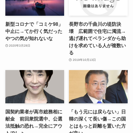
新型コロナで「コミケ98」
長野市の千曲川の堤防決
中止に→てか行く気だった
壊 広範囲で住宅に濁流→
やつの気が知れないな
逃げ遅れてベランダから助
けを求めている人が複数い
2020年3月28日
る
2019年10月13日
国契約業者が高市総務相に
「もう元には戻らない」日
献金 前回衆院選中、公選
韓の深くて長い傷→この国
法抵触の恐れ→完全にアウ
とはもっと距離を置いた方
トでしょ。
が良い