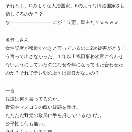
それとも、Cのような人治国家、Kのような情治国家を目
指してるのか？？
なーーーーーーーーーにが「立憲」民主だ？ｗｗｗｗ
名無しさん
女性記者が報道すべきと言っているのに2次被害がどうこ
う言って出さなかった、１年以上福田事務次官に合わせ
ないようにしていたのになぜ今年になってまた合わせた
のか？それでテレ朝の上司は責任がないの？
一言
報道は何を言ってるのか。
野党やマスコミの醜い疑惑を暴け。
ただただ野党の政局に手を貸しているだけだ。
公平性も何も無い。
麻生さんもキレる寸前。