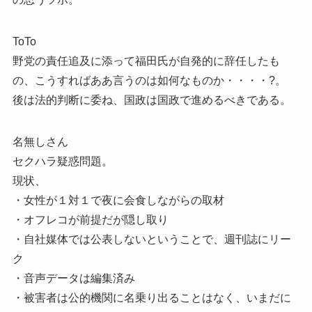
ToTo
野党の責任追及に添って福田氏が自発的に辞任したも
の、こうすればああ言うのは如何なものか・・・・?。
後は法的判断に委ね、国政は国政で進めるべきである。
名無しさん
セクハラ疑惑問題。
現状、
・女性が１対１で夜に会食しながらの取材
・オフレコが前提だが隠し取り
・自社媒体では公表しないということで、週刊誌にリー
ク
・音声データは編集済み
・被害者は公的機関に名乗り出ることはなく、いまだに