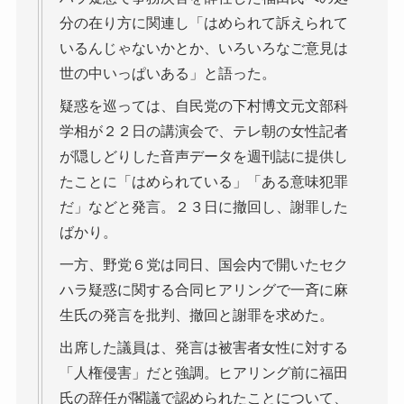
分の在り方に関連し「はめられて訴えられて
いるんじゃないかとか、いろいろなご意見は
世の中いっぱいある」と語った。
疑惑を巡っては、自民党の下村博文元文部科
学相が２２日の講演会で、テレ朝の女性記者
が隠しどりした音声データを週刊誌に提供し
たことに「はめられている」「ある意味犯罪
だ」などと発言。２３日に撤回し、謝罪した
ばかり。
一方、野党６党は同日、国会内で開いたセク
ハラ疑惑に関する合同ヒアリングで一斉に麻
生氏の発言を批判、撤回と謝罪を求めた。
出席した議員は、発言は被害者女性に対する
「人権侵害」だと強調。ヒアリング前に福田
氏の辞任が閣議で認められたことについて、