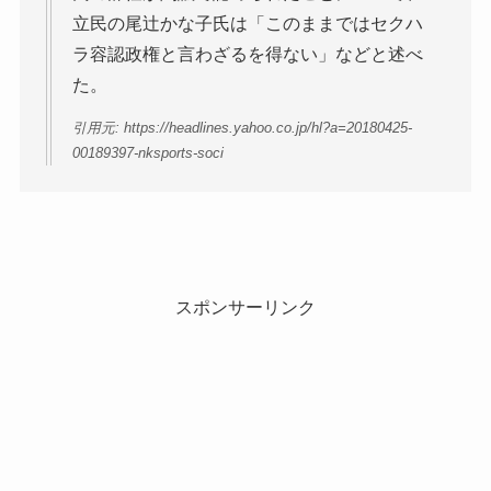
立民の尾辻かな子氏は「このままではセクハ
ラ容認政権と言わざるを得ない」などと述べ
た。
引用元: https://headlines.yahoo.co.jp/hl?a=20180425-
00189397-nksports-soci
スポンサーリンク