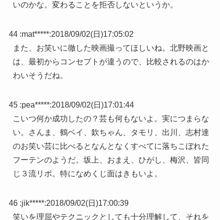
いのかな。変わることを拒否しないというか。
44 :
mat*****
:
2018/09/02(日)17:05:02
また、お笑いに徹した映画撮ってほしいね。北野映画と
は、最初からコンセプトが違うので、比較されるのはか
わいそうだね。
45 :
pea*****
:
2018/09/02(日)17:01:44
こいつ何か成功したの？芸も何もないよ。実につまらな
い。さんま、鶴ベイ、欽ちゃん、タモリ、出川、志村達
のお笑い芸に比べるとなんとなくすべてに落ちこぼれた
フーテンのようだ。坂上、おまえ、ひがし、梅沢、皆同
じ３流リポ。特になめくじ面はきもいよ。
46 :
jik*****
:
2018/09/02(日)17:00:39
笑いを理屈やテクニックとしても十分理解して、それを