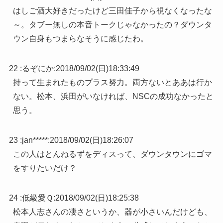
はしご酒大好きだったけど三田佳子から視なくなったな
～。タブー無しの本音トークじゃなかったの？ダウンタ
ウン自身もつまらなそうに感じたわ。
22 :
るぞにか
:
2018/09/02(日)18:33:49
持って生まれたものプラス努力。両方ないとああは行か
ない。松本、浜田がいなければ、NSCの成功なかったと
思う。
23 :
jan*****
:
2018/09/02(日)18:26:07
この人はとんねるずをディスって、ダウンタウンにゴマ
をすりたいだけ？
24 :
低級愛Ｑ
:
2018/09/02(日)18:25:38
松本人志さんの凄さというか、器が小さいんだけども、