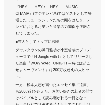
『HEY！ HEY！ HEY！ MUSIC
CHAMP』(フジテレビ系)ではゲストとして登
場したミュージシャンたちの頭をはたき、テ
レビにおけるお笑いと音楽の力関係を逆転さ
せてしまった。
■芸人としてトップに君臨
ダウンタウンの浜田雅功が小室哲哉のプロデ
ュースで「H Jungle with t」としてリリースし
た楽曲『WOW WAR TONIGHT～時には起こ
せよムーヴメント』は200万枚超えの大ヒッ
ト。
一方、松本人志が書いたエッセイ集『遺書』
も200万部を超えた。お笑い好きの若者の間で
はバイブルとして読み継がれる一冊となっ
た。テレビで活躍する芸人としてこれ以上は