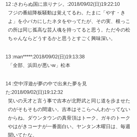
12 :
さわらぬ国に祟りナシ。
:
2018/09/02(日)19:22:10
フジの番組降板騒動は覚えてるわ。たまに「やす・き
よ」を小バカにしたネタをやってたが、その実、根っこ
の所は同じ孤高な芸人魂を持ってると思う。ただ今の松
ちゃんならどうするかと思うとすごく興味深い。
13 :
man*****
:
2018/09/02(日)19:13:38
「全部、浜田が悪いw」松本
14 :
空中浮遊が夢の中で出来た夢を見
た
:
2018/09/02(日)19:12:32
笑いの天才と言う事で吉本が北野武と同じ道を歩ませた
のがそもそもの間違い。吉本はそこらへんわかってない
からね。ダウンタウンの真骨頂はトーク。ガキのトーク
やはがきコーナが一番面白い。ヤンタン木曜日は、毎週
聞いてたな。