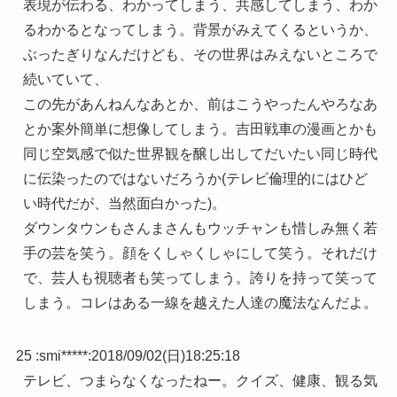
表現が伝わる、わかってしまう、共感してしまう、わか
るわかるとなってしまう。背景がみえてくるというか、
ぶったぎりなんだけども、その世界はみえないところで
続いていて、
この先があんねんなあとか、前はこうやったんやろなあ
とか案外簡単に想像してしまう。吉田戦車の漫画とかも
同じ空気感で似た世界観を醸し出してだいたい同じ時代
に伝染ったのではないだろうか(テレビ倫理的にはひど
い時代だが、当然面白かった)。
ダウンタウンもさんまさんもウッチャンも惜しみ無く若
手の芸を笑う。顔をくしゃくしゃにして笑う。それだけ
で、芸人も視聴者も笑ってしまう。誇りを持って笑って
しまう。コレはある一線を越えた人達の魔法なんだよ。
25 :
smi*****
:
2018/09/02(日)18:25:18
テレビ、つまらなくなったねー。クイズ、健康、観る気