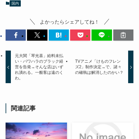
国内
よかったらシェアしてね！
元大関「琴光喜」給料未払
い・パワハラのブラック経
TVアニメ「けものフレン
営を告発→そんな店はいず
ズ2」制作決定→で、諸々
れ潰れる。一般客は遠のく
の確執は解消したのかい？
わ。
関連記事