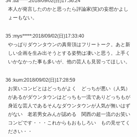
34 :
tfa*****
:
2018/09/02(日)17:36:24
本人が発言したのかと思ったら評論家(笑)の妄想かよし
ょーもない。
35 :
mys*****
:
2018/09/02(日)17:33:40
やっぱりダウンタウンの真骨頂はフリートーク。あと新
しい企画を生み出そうとする姿勢は凄いと思う。上手く
いかなかった事も多いが、他の芸人も見習ってほしい。
36 :
kum
:
2018/09/02(日)17:28:59
お笑いコンビとはどっちがよく どっちが悪い（人気）
があるがダウンタウンはどっちも一流でありどっちもが
身近な芸人であるそんなダウンタウンが人気が無いはず
がない 老若男女みんが認める 関西の超一流のお笑い
コンビです・・・これからもおもしろい もの見せてく
ださい・・