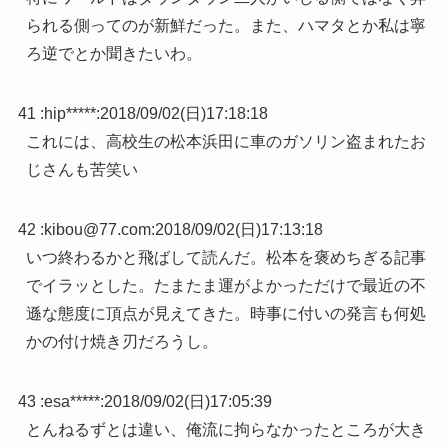
られる側ってのが新鮮だった。また、ハマタとか私は寧
ろ逆でとか聞きたいわ。
41 :
hip*****
:
2018/09/02(日)17:18:18
これには、高校生の松本浜田に車のガソリン盗まれたお
じさんも苦笑い
42 :
kibou@77.com
:
2018/09/02(日)17:13:18
いつ終わるかと飛ばして読んだ。松本を褒めちぎる記事
でイラッとした。たまたま運がよかっただけで最近の不
遜な態度に頂点が見えてきた。時事に付いの発言も何処
かの付け焼き刃だろうし。
43 :
esa*****
:
2018/09/02(日)17:05:39
とんねるずとは違い、俺流に拘らなかったところが大き