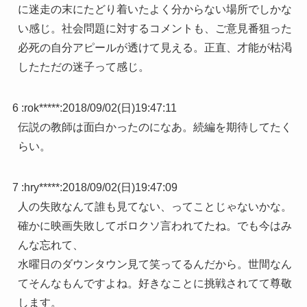
に迷走の末にたどり着いたよく分からない場所でしかな
い感じ。社会問題に対するコメントも、ご意見番狙った
必死の自分アピールが透けて見える。正直、才能が枯渇
したただの迷子って感じ。
6 :
rok*****
:
2018/09/02(日)19:47:11
伝説の教師は面白かったのになあ。続編を期待してたく
らい。
7 :
hry*****
:
2018/09/02(日)19:47:09
人の失敗なんて誰も見てない、ってことじゃないかな。
確かに映画失敗してボロクソ言われてたね。でも今はみ
んな忘れて、
水曜日のダウンタウン見て笑ってるんだから。世間なん
てそんなもんですよね。好きなことに挑戦されてて尊敬
します。