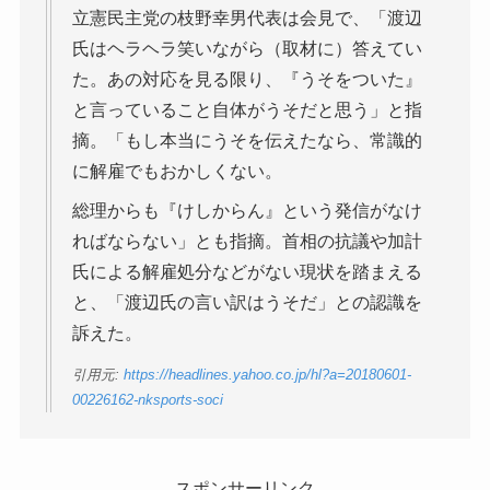
立憲民主党の枝野幸男代表は会見で、「渡辺
氏はヘラヘラ笑いながら（取材に）答えてい
た。あの対応を見る限り、『うそをついた』
と言っていること自体がうそだと思う」と指
摘。「もし本当にうそを伝えたなら、常識的
に解雇でもおかしくない。
総理からも『けしからん』という発信がなけ
ればならない」とも指摘。首相の抗議や加計
氏による解雇処分などがない現状を踏まえる
と、「渡辺氏の言い訳はうそだ」との認識を
訴えた。
引用元:
https://headlines.yahoo.co.jp/hl?a=20180601-
00226162-nksports-soci
スポンサーリンク