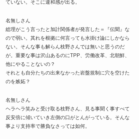
ていない。そこに違和感が出る。
名無しさん
総理がこう言ったと加計関係者が発言した＝『伝聞』な
ので弱い。其れを根拠に何言っても水掛け論にしかなら
ない。そんな事も解らん枝野さんでは無いと思うのだ
が。重要な事は沢山あるのにTPP、労働改革、北朝鮮、
他にやることないの？
それとも自分たちの出来なかった岩盤規制に穴を空けた
のを嫉妬？
名無しさん
ヘラヘラ笑みと受け取る枝野さん、見る事聞く事すべて
反安倍に傾いていき左側の口がとんがっている。そんな
事より支持率で勝負なさっては如何。