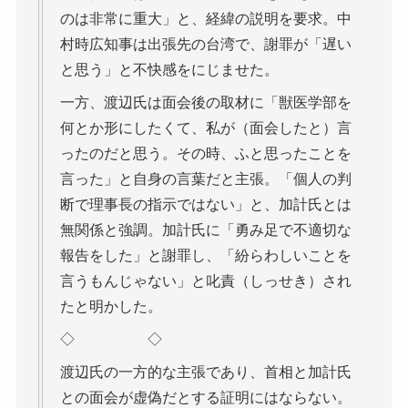
のは非常に重大」と、経緯の説明を要求。中
村時広知事は出張先の台湾で、謝罪が「遅い
と思う」と不快感をにじませた。
一方、渡辺氏は面会後の取材に「獣医学部を
何とか形にしたくて、私が（面会したと）言
ったのだと思う。その時、ふと思ったことを
言った」と自身の言葉だと主張。「個人の判
断で理事長の指示ではない」と、加計氏とは
無関係と強調。加計氏に「勇み足で不適切な
報告をした」と謝罪し、「紛らわしいことを
言うもんじゃない」と叱責（しっせき）され
たと明かした。
◇ ◇
渡辺氏の一方的な主張であり、首相と加計氏
との面会が虚偽だとする証明にはならない。