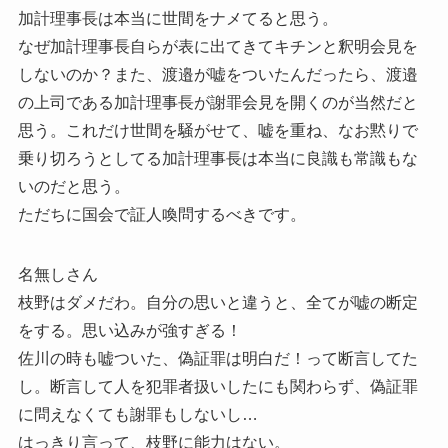
加計理事長は本当に世間をナメてると思う。
なぜ加計理事長自らが表に出てきてキチンと釈明会見を
しないのか？また、渡邉が嘘をついたんだったら、渡邉
の上司である加計理事長が謝罪会見を開くのが当然だと
思う。これだけ世間を騒がせて、嘘を重ね、なお黙りで
乗り切ろうとしてる加計理事長は本当に良識も常識もな
いのだと思う。
ただちに国会で証人喚問するべきです。
名無しさん
枝野はダメだわ。自分の思いと違うと、全てが嘘の断定
をする。思い込みが強すぎる！
佐川の時も嘘ついた、偽証罪は明白だ！って断言してた
し。断言して人を犯罪者扱いしたにも関わらず、偽証罪
に問えなくても謝罪もしないし…
はっきり言って、枝野に能力はない。