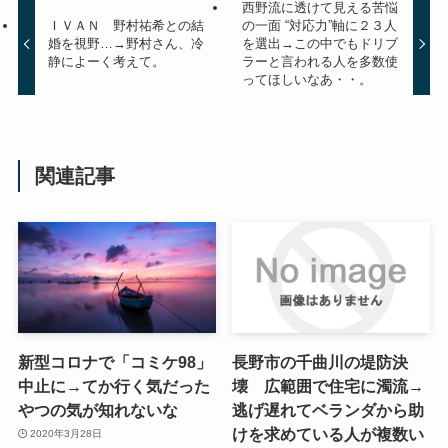
西野流に透けて見える苦悩
ＩＶＡＮ 野村祐希との結
の一面 “対応力”軸に２３人
婚を視野…→野村さん、冷
を選出→この中でもドリブ
静によーく考えて。
ラーと言われる人を多数使
ってほしいなあ・・。
関連記事
新型コロナで「コミケ98」
長野市の千曲川の堤防決
中止に→てか行く気だった
壊 広範囲で住宅に濁流→
やつの気が知れないな
逃げ遅れてベランダから助
けを求めている人が複数い
2020年3月28日