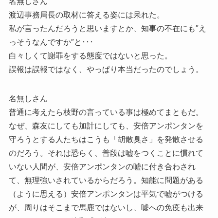
名無しさん
渡辺事務局長の取材に答える姿には呆れた。
私が言ったんだろうと思いますとか、知事の不在にも″え
っそうなんですか″と･･･
白々しくて謝罪をする態度ではないと思った。
誤報は誤報ではなく、やっぱり本当だったのでしょう。
名無しさん
普通に考えたら枝野の言っている事は極めてまともだ。
なぜ、森友にしても加計にしても、安倍アンポンタンを
守ろうとする人たちはこうも「胡散臭さ」を発散させる
のだろう。それは恐らく、普段は嘘をつくことに慣れて
いない人間が、安倍アンポンタンの嘘に付き合わされ
て、無理強いされているからだろう。知能に問題がある
（ように思える）安倍アンポンタンは平気で嘘がつける
が、周りはそこまで馬鹿ではないし、嘘への免疫も出来