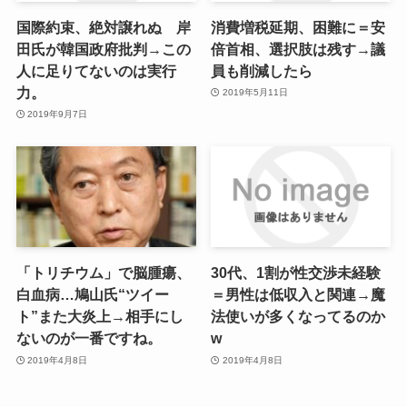
国際約束、絶対譲れぬ 岸
消費増税延期、困難に＝安
田氏が韓国政府批判→この
倍首相、選択肢は残す→議
人に足りてないのは実行
員も削減したら
力。
2019年5月11日
2019年9月7日
「トリチウム」で脳腫瘍、
30代、1割が性交渉未経験
白血病…鳩山氏“ツイー
＝男性は低収入と関連→魔
ト”また大炎上→相手にし
法使いが多くなってるのか
ないのが一番ですね。
w
2019年4月8日
2019年4月8日