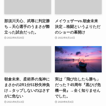
那須川天心、武尊に判定勝
メイウェザーvs.朝倉未来
ち→天心選手のうまさが際
決定→格闘というよりただ
立った試合だった。
のショーの幕開け
2022年6月20日
2022年6月14日
朝倉未来、柔術界の鬼神に
実は「飛び出したら勝ち」
まさかの2R1分51秒失神負
だった？45周年『黒ひげ危
け→タップしないのはさす
機一発』→全く知りません
がに危ない
でした。
2021年6月13日
2020年6月4日