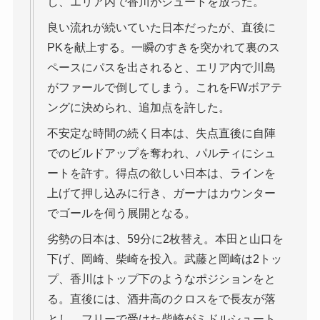
し、エリア内で香川がシュートを放った。
良い流れが続いていた日本だったが、直後に
PKを献上する。一瞬のすきを突かれて裏のス
ペースにパスを出されると、エリア内で川島
がファールで倒してしまう。これをFWボアテ
ングに決められ、追加点を許した。
不安定な時間の続く日本は、失点直後に自陣
でのビルドアップを奪われ、パルティにシュ
ートを許す。得点の欲しい日本は、ラインを
上げて押し込みに行き、ガーナはカウンター
でゴールを伺う展開となる。
劣勢の日本は、59分に2枚替え。本田と山口を
下げ、岡崎、柴崎を投入。武藤と岡崎は2トッ
プ、香川はトップ下のようなポジションをと
る。直後には、酒井高のクロスをで長友が落
とし、フリーで受けた柴崎がミドルシュート