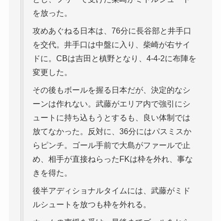
を放った。
攻めあぐねる日本は、76分に長谷部と井手口
を交代。井手口は中盤に入り、柴崎が右サイ
ドに。CBは吉田と槙野となり、4-4-2に布陣を
変更した。
その後もボールを握る日本だが、決定的なシ
ーンは作れない。武藤がエリア内で強引にシ
ュートに持ち込もうとするも、良い体制では
放てなかった。反対に、36分にはパスミスか
らピンチ。ゴール手前で大島がファールで止
め、相手が直接ねらったFKは枠を外れ、事な
きを得た。
後半アディショナルタイムには、武藤がミド
ルシュートを放つも枠を外れる。