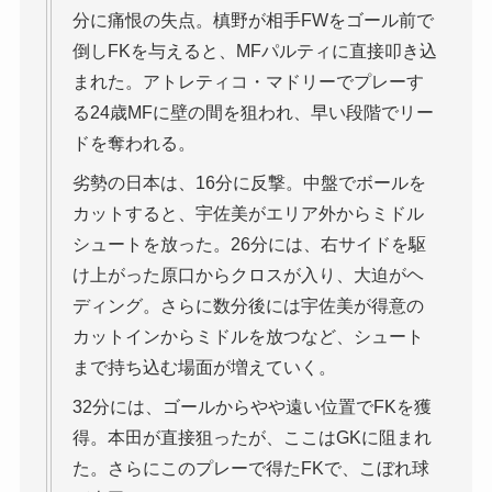
分に痛恨の失点。槙野が相手FWをゴール前で
倒しFKを与えると、MFパルティに直接叩き込
まれた。アトレティコ・マドリーでプレーす
る24歳MFに壁の間を狙われ、早い段階でリー
ドを奪われる。
劣勢の日本は、16分に反撃。中盤でボールを
カットすると、宇佐美がエリア外からミドル
シュートを放った。26分には、右サイドを駆
け上がった原口からクロスが入り、大迫がヘ
ディング。さらに数分後には宇佐美が得意の
カットインからミドルを放つなど、シュート
まで持ち込む場面が増えていく。
32分には、ゴールからやや遠い位置でFKを獲
得。本田が直接狙ったが、ここはGKに阻まれ
た。さらにこのプレーで得たFKで、こぼれ球