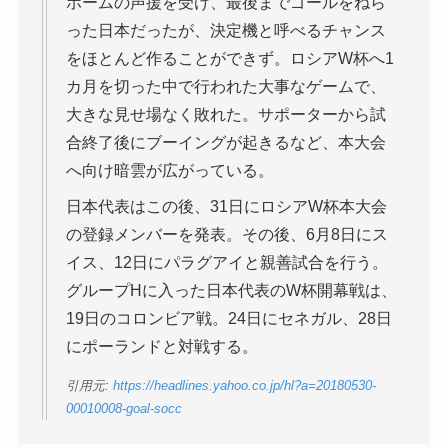
ホームの声援を受け、最後までゴールをねら
った日本だったが、決定機と呼べるチャンス
をほとんど作ることができず。ロシアW杯へ1
カ月を切った中で行われた大事なゲームで、
大きな見せ場なく敗れた。サポーターから試
合終了後にブーイングが起きるなど、本大会
へ向け暗雲が広がっている。
日本代表はこの後、31日にロシアW杯本大会
の登録メンバーを発表。その後、6月8日にス
イス、12日にパラグアイと親善試合を行う。
グループHに入った日本代表のW杯開幕戦は、
19日のコロンビア戦。24日にセネガル、28日
にポーランドと対戦する。
引用元:
https://headlines.yahoo.co.jp/hl?a=20180530-
00010008-goal-socc