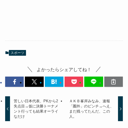
スポーツ
よかったらシェアしてね！
苦しい日本代表、PKから2
ＡＫＢ峯岸みなみ、速報
失点目→仮に決勝トーナメ
「圏外」のピンチ→へえ、
ント行っても結果オーライ
まだ残ってたんだ、この
なだけ
人。