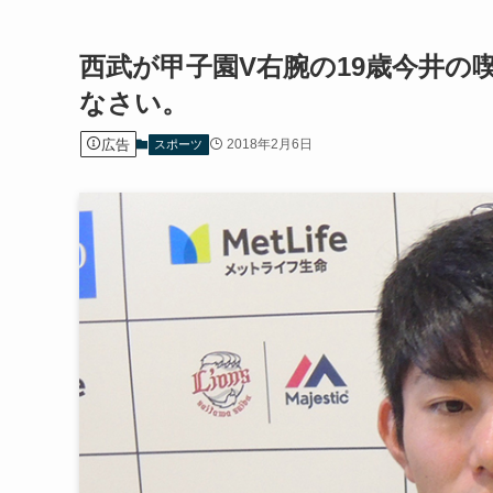
西武が甲子園V右腕の19歳今井の
なさい。
広告
2018年2月6日
スポーツ