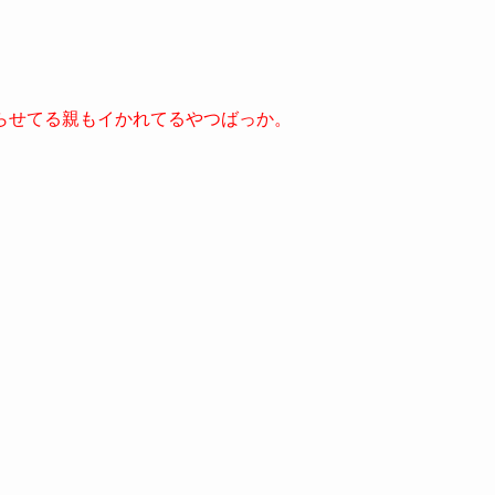
らせてる親もイかれてるやつばっか。
。