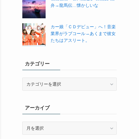
弁→龍馬伝…懐かしいな
カー娘「ＣＤデビュー」へ！音楽
業界がラブコール→あくまで彼女
たちはアスリート。
カテゴリー
カ
テ
ゴ
リ
アーカイブ
ー
ア
ー
カ