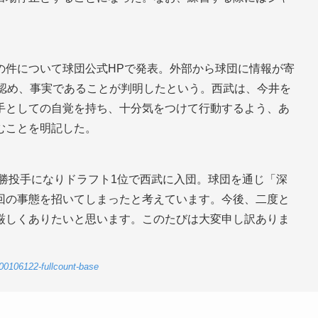
の件について球団公式HPで発表。外部から球団に情報が寄
、認め、事実であることが判明したという。西武は、今井を
手としての自覚を持ち、十分気をつけて行動するよう、あ
むことを明記した。
優勝投手になりドラフト1位で西武に入団。球団を通じ「深
回の事態を招いてしまったと考えています。今後、二度と
厳しくありたいと思います。このたびは大変申し訳ありま
6-00106122-fullcount-base