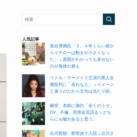
人気記事
落合博満氏「３、４年くらい前か
らイチローは動きが小さくなっ
た」→原因がわかっても直せない
のが身体の衰え
リトル・マーメイド主演の黒人女
優批判に「哀れな人」→イメージ
と違うのだから文句は当たり前。
麻世、本紙に激白「全くのうそ」
DV、不倫、同席会見語る→どち
らにも嘘があると思う。
出川哲朗、胆管炎で入院→出川さ