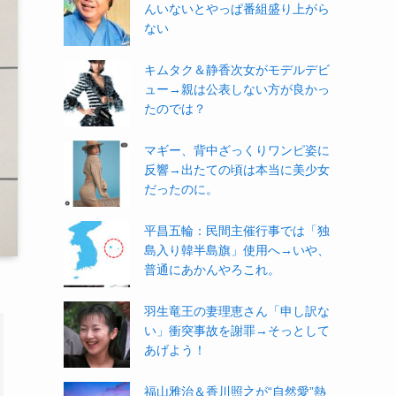
んいないとやっぱ番組盛り上がら
ない
キムタク＆静香次女がモデルデビ
ュー→親は公表しない方が良かっ
たのでは？
マギー、背中ざっくりワンピ姿に
反響→出たての頃は本当に美少女
だったのに。
平昌五輪：民間主催行事では「独
島入り韓半島旗」使用へ→いや、
普通にあかんやろこれ。
羽生竜王の妻理恵さん「申し訳な
い」衝突事故を謝罪→そっとして
あげよう！
福山雅治＆香川照之が“自然愛”熱