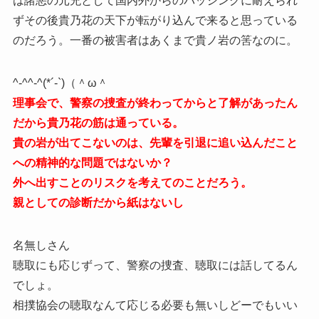
は諸悪の元兇として国内外からのバッシングに耐えられ
ずその後貴乃花の天下が転がり込んで来ると思っている
のだろう。一番の被害者はあくまで貴ノ岩の筈なのに。
^-^^-^(*´-`)（＾ω＾
理事会で、警察の捜査が終わってからと了解があったん
だから貴乃花の筋は通っている。
貴の岩が出てこないのは、先輩を引退に追い込んだこと
への精神的な問題ではないか？
外へ出すことのリスクを考えてのことだろう。
親としての診断だから紙はないし
名無しさん
聴取にも応じずって、警察の捜査、聴取には話してるん
でしょ。
相撲協会の聴取なんて応じる必要も無いしどーでもいい