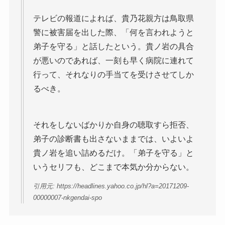
テレビの報道によれば、貴乃花親方は鳥取県
警に被害届を出した際、「何を言われようと
弟子を守る」と話したという。貴ノ岩の具合
が悪いのであれば、一刻も早く病院に連れて
行って、それなりの手当てを受けさせてしか
るべき。
それをしないばかりか自身の聴取すら拒否、
弟子の診断書も出さないままでは、いよいよ
貴ノ岩を追い詰めるだけ。「弟子を守る」と
いうセリフも、どこまで本気か分からない。
引用元: https://headlines.yahoo.co.jp/hl?a=20171209-
00000007-nkgendai-spo