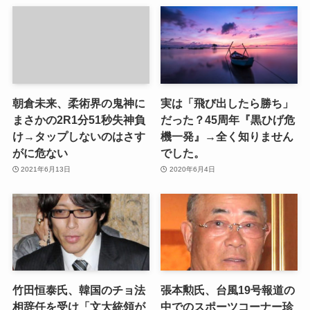
朝倉未来、柔術界の鬼神に
実は「飛び出したら勝ち」
まさかの2R1分51秒失神負
だった？45周年『黒ひげ危
け→タップしないのはさす
機一発』→全く知りません
がに危ない
でした。
2021年6月13日
2020年6月4日
竹田恒泰氏、韓国のチョ法
張本勲氏、台風19号報道の
相辞任を受け「文大統領が
中でのスポーツコーナー珍