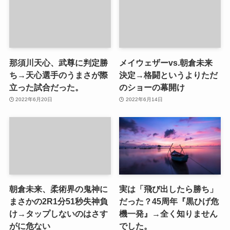
那須川天心、武尊に判定勝
メイウェザーvs.朝倉未来
ち→天心選手のうまさが際
決定→格闘というよりただ
立った試合だった。
のショーの幕開け
2022年6月20日
2022年6月14日
朝倉未来、柔術界の鬼神に
実は「飛び出したら勝ち」
まさかの2R1分51秒失神負
だった？45周年『黒ひげ危
け→タップしないのはさす
機一発』→全く知りません
がに危ない
でした。