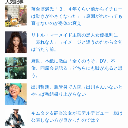
人気記事
落合博満氏「３、４年くらい前からイチロー
は動きが小さくなった」→原因がわかっても
直せないのが身体の衰え
リトル・マーメイド主演の黒人女優批判に
「哀れな人」→イメージと違うのだから文句
は当たり前。
麻世、本紙に激白「全くのうそ」DV、不
倫、同席会見語る→どちらにも嘘があると思
う。
出川哲朗、胆管炎で入院→出川さんいないと
やっぱ番組盛り上がらない
キムタク＆静香次女がモデルデビュー→親は
公表しない方が良かったのでは？