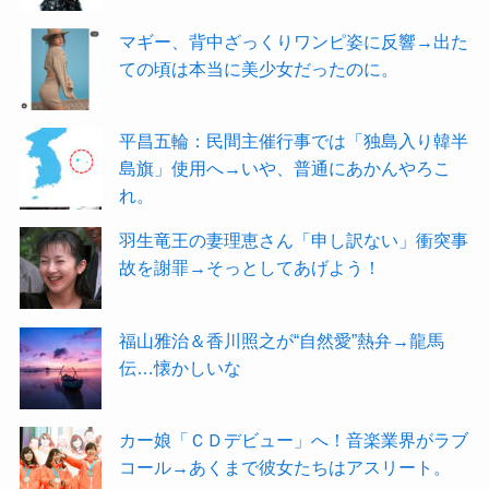
マギー、背中ざっくりワンピ姿に反響→出た
ての頃は本当に美少女だったのに。
平昌五輪：民間主催行事では「独島入り韓半
島旗」使用へ→いや、普通にあかんやろこ
れ。
羽生竜王の妻理恵さん「申し訳ない」衝突事
故を謝罪→そっとしてあげよう！
福山雅治＆香川照之が“自然愛”熱弁→龍馬
伝…懐かしいな
カー娘「ＣＤデビュー」へ！音楽業界がラブ
コール→あくまで彼女たちはアスリート。