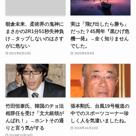
朝倉未来、柔術界の鬼神に
実は「飛び出したら勝ち」
まさかの2R1分51秒失神負
だった？45周年『黒ひげ危
け→タップしないのはさす
機一発』→全く知りません
がに危ない
でした。
2021年6月13日
2020年6月4日
竹田恒泰氏、韓国のチョ法
張本勲氏、台風19号報道の
相辞任を受け「文大統領が
中でのスポーツコーナー珍
んばれ！」→ホントその通
しく人を気遣いましたね。
りと言う気がする
2019年10月13日
2019年10月14日