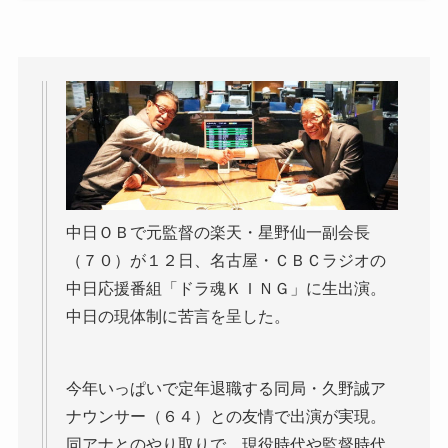
中日ＯＢで元監督の楽天・星野仙一副会長
（７０）が１２日、名古屋・ＣＢＣラジオの
中日応援番組「ドラ魂ＫＩＮＧ」に生出演。
中日の現体制に苦言を呈した。
今年いっぱいで定年退職する同局・久野誠ア
ナウンサー（６４）との友情で出演が実現。
同アナとのやり取りで、現役時代や監督時代