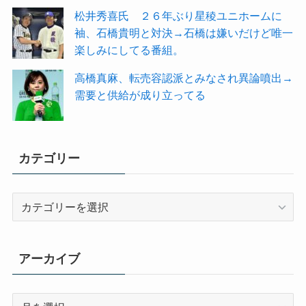
松井秀喜氏 ２６年ぶり星稜ユニホームに
袖、石橋貴明と対決→石橋は嫌いだけど唯一
楽しみにしてる番組。
高橋真麻、転売容認派とみなされ異論噴出→
需要と供給が成り立ってる
カテゴリー
カ
テ
ゴ
リ
アーカイブ
ー
ア