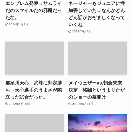
エンブレム発表→サムライ
ネージャーもジュニアに性
だのスマイルだの邪魔だっ
加害していた→なんかどん
たな。
どん話がおぞましくなって
いくね
2024年4月2日
2023年6月7日
那須川天心、武尊に判定勝
メイウェザーvs.朝倉未来
ち→天心選手のうまさが際
決定→格闘というよりただ
立った試合だった。
のショーの幕開け
2022年6月20日
2022年6月14日