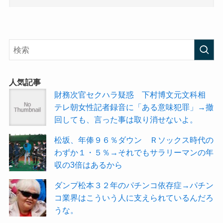
人気記事
財務次官セクハラ疑惑 下村博文元文科相
テレ朝女性記者録音に「ある意味犯罪」→撤
回しても、言った事は取り消せないよ。
松坂、年俸９６％ダウン Ｒソックス時代の
わずか１・５％→それでもサラリーマンの年
収の3倍はあるから
ダンプ松本３２年のパチンコ依存症→パチン
コ業界はこういう人に支えられているんだろ
うな。