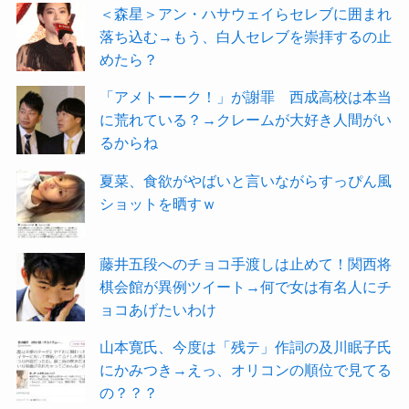
＜森星＞アン・ハサウェイらセレブに囲まれ
落ち込む→もう、白人セレブを崇拝するの止
めたら？
「アメトーーク！」が謝罪 西成高校は本当
に荒れている？→クレームが大好き人間がい
るからね
夏菜、食欲がやばいと言いながらすっぴん風
ショットを晒すｗ
藤井五段へのチョコ手渡しは止めて！関西将
棋会館が異例ツイート→何で女は有名人にチ
ョコあげたいわけ
山本寛氏、今度は「残テ」作詞の及川眠子氏
にかみつき→えっ、オリコンの順位で見てる
の？？？