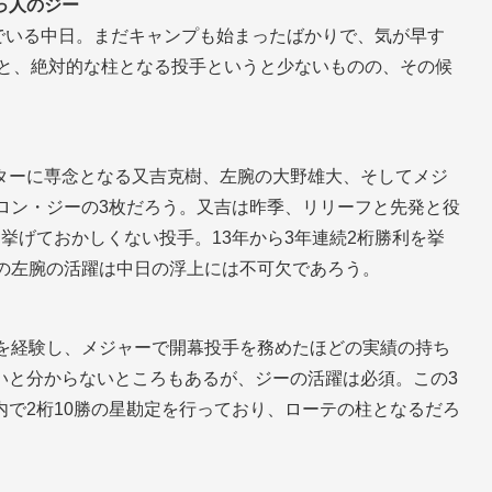
っ人のジー
でいる中日。まだキャンプも始まったばかりで、気が早す
ると、絶対的な柱となる投手というと少ないものの、その候
ターに専念となる又吉克樹、左腕の大野雄大、そしてメジ
ロン・ジーの3枚だろう。又吉は昨季、リリーフと先発と役
挙げておかしくない投手。13年から3年連続2桁勝利を挙
この左腕の活躍は中日の浮上には不可欠であろう。
利を経験し、メジャーで開幕投手を務めたほどの実績の持ち
いと分からないところもあるが、ジーの活躍は必須。この3
で2桁10勝の星勘定を行っており、ローテの柱となるだろ