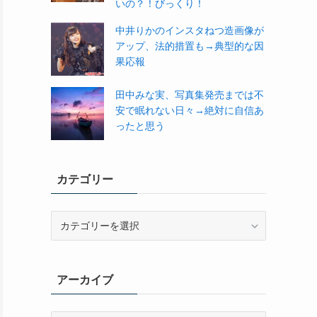
いの？！びっくり！
中井りかのインスタねつ造画像が
アップ、法的措置も→典型的な因
果応報
田中みな実、写真集発売までは不
安で眠れない日々→絶対に自信あ
ったと思う
カテゴリー
カ
テ
ゴ
リ
アーカイブ
ー