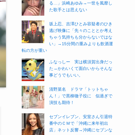
る…」浜崎あゆみ→一世を風靡し
た歌手とは思えない
坂上忍、吉澤ひとみ容疑者のひき
逃げ映像に「先々のこととか考え
ちゃう気持ちも分からないではな
い」→15分間の重みよりも飲酒運
転の方が重い
ふなっしー 実は横須賀出身だっ
た→かわいくて面白いからそんな
事どうでもいい。
清野菜名 ドラマ「トットちゃ
ん！」で黒柳徹子役に 似過ぎで
演技も期待！
セブンイレブン、安室さん引退特
番中のＣＭで「沖縄に来年初出
店」ネット反響→沖縄にセブンな