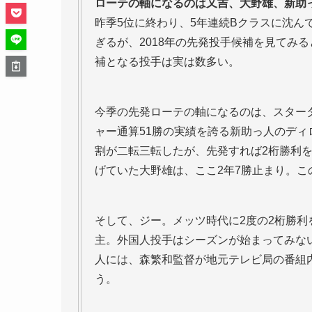
ローテの軸になるのは又吉、大野雄、新助
昨季5位に終わり、5年連続Bクラスに沈ん
ぎるが、2018年の先発投手候補を見てみ
補となる投手は実は数多い。
今季の先発ローテの軸になるのは、スター
ャー通算51勝の実績を誇る新助っ人のディ
割が二転三転したが、先発すれば2桁勝利を
げていた大野雄は、ここ2年7勝止まり。
そして、ジー。メッツ時代に2度の2桁勝
主。外国人投手はシーズンが始まってみな
人には、森繁和監督が地元テレビ局の番組内
う。