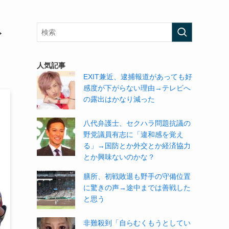
→
人気記事
EXIT兼近、逮捕報道があっても好
感度が下がらない理由→テレビへ
の露出はかなり減った
八代弁護士、セクハラ問題抗議の
野党議員有志に「違和感を覚え
る」→国防とか外交とか経済協力
とか興味ないのかな？
膳所、初戦敗退も野手の守備位置
に驚きの声→途中までは善戦した
と思う
非難殺到「自らむくもうとしてい