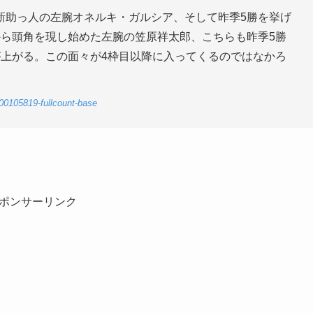
新助っ人の左腕オネルキ・ガルシア、そして昨季5勝を挙げ
から頭角を現し始めた左腕の笠原祥太郎、こちらも昨季5勝
が上がる。この面々が4枠目以降に入ってくるのではなかろ
5-00105819-fullcount-base
ポンサーリンク