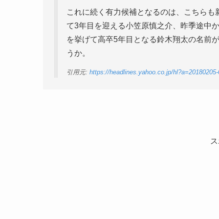
これに続く有力候補となるのは、こちらも
て3年目を迎える小笠原慎之介、昨季途中
を挙げて高卒5年目となる鈴木翔太の名前
うか。
引用元:
https://headlines.yahoo.co.jp/hl?a=2018020
ス