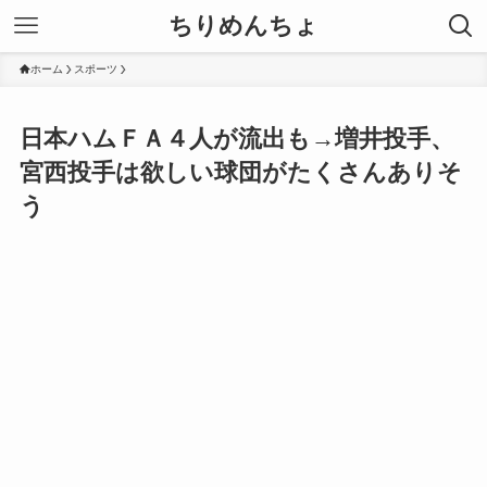
ちりめんちょ
ホーム
スポーツ
日本ハムＦＡ４人が流出も→増井投手、
宮西投手は欲しい球団がたくさんありそ
う