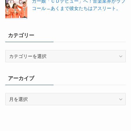
カー娘「ＣＤデビュー」へ！音楽業界がラブ
コール→あくまで彼女たちはアスリート。
カテゴリー
カ
テ
ゴ
リ
アーカイブ
ー
ア
ー
カ
イ
ブ