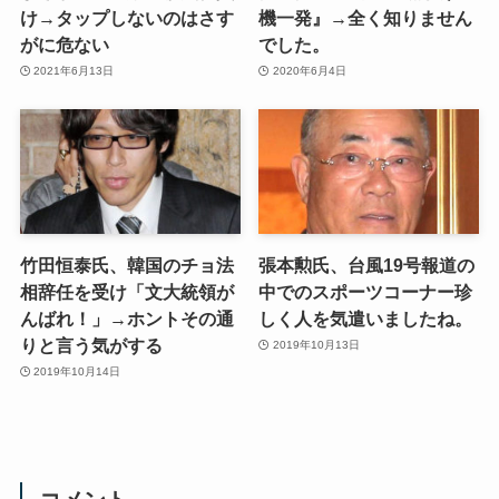
け→タップしないのはさす
機一発』→全く知りません
がに危ない
でした。
2021年6月13日
2020年6月4日
竹田恒泰氏、韓国のチョ法
張本勲氏、台風19号報道の
相辞任を受け「文大統領が
中でのスポーツコーナー珍
んばれ！」→ホントその通
しく人を気遣いましたね。
りと言う気がする
2019年10月13日
2019年10月14日