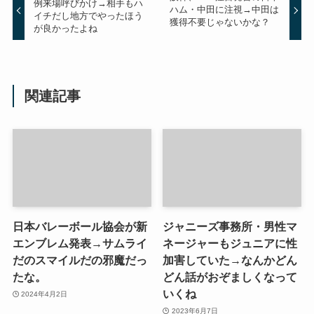
例来場呼びかけ→相手もハ
ハム・中田に注視→中田は
イチだし地方でやったほう
獲得不要じゃないかな？
が良かったよね
関連記事
日本バレーボール協会が新
ジャニーズ事務所・男性マ
エンブレム発表→サムライ
ネージャーもジュニアに性
だのスマイルだの邪魔だっ
加害していた→なんかどん
たな。
どん話がおぞましくなって
いくね
2024年4月2日
2023年6月7日