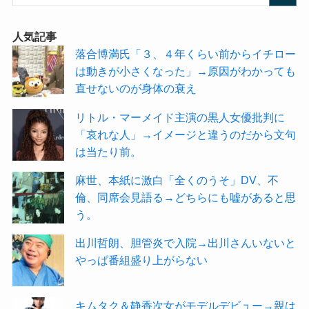
人気記事
落合博満氏「３、４年くらい前からイチロー
は動きが小さくなった」→原因がわかっても
直せないのが身体の衰え
リトル・マーメイド主演の黒人女優批判に
「哀れな人」→イメージと違うのだから文句
は当たり前。
麻世、本紙に激白「全くのうそ」DV、不
倫、同席会見語る→どちらにも嘘があると思
う。
出川哲朗、胆管炎で入院→出川さんいないと
やっぱ番組盛り上がらない
キムタク＆静香次女がモデルデビュー→親は