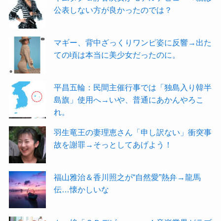
公表しない方が良かったのでは？
マギー、背中ざっくりワンピ姿に反響→出た
ての頃は本当に美少女だったのに。
平昌五輪：民間主催行事では「独島入り韓半
島旗」使用へ→いや、普通にあかんやろこ
れ。
羽生竜王の妻理恵さん「申し訳ない」衝突事
故を謝罪→そっとしてあげよう！
福山雅治＆香川照之が“自然愛”熱弁→龍馬
伝…懐かしいな