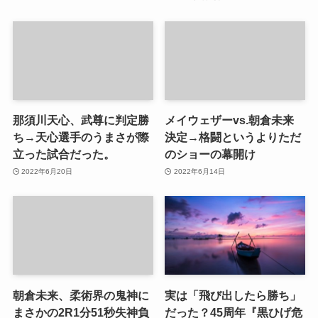
那須川天心、武尊に判定勝
メイウェザーvs.朝倉未来
ち→天心選手のうまさが際
決定→格闘というよりただ
立った試合だった。
のショーの幕開け
2022年6月20日
2022年6月14日
朝倉未来、柔術界の鬼神に
実は「飛び出したら勝ち」
まさかの2R1分51秒失神負
だった？45周年『黒ひげ危