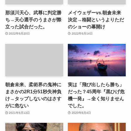
那須川天心、武尊に判定勝
メイウェザーvs.朝倉未来
ち→天心選手のうまさが際
決定→格闘というよりただ
立った試合だった。
のショーの幕開け
2022年6月20日
2022年6月14日
朝倉未来、柔術界の鬼神に
実は「飛び出したら勝ち」
まさかの2R1分51秒失神負
だった？45周年『黒ひげ危
け→タップしないのはさす
機一発』→全く知りません
がに危ない
でした。
2021年6月13日
2020年6月4日