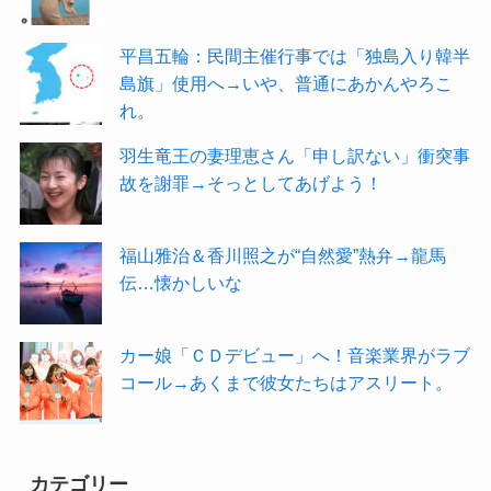
平昌五輪：民間主催行事では「独島入り韓半
島旗」使用へ→いや、普通にあかんやろこ
れ。
羽生竜王の妻理恵さん「申し訳ない」衝突事
故を謝罪→そっとしてあげよう！
福山雅治＆香川照之が“自然愛”熱弁→龍馬
伝…懐かしいな
カー娘「ＣＤデビュー」へ！音楽業界がラブ
コール→あくまで彼女たちはアスリート。
カテゴリー