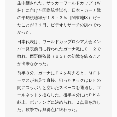
生中継された、サッカーワールドカップ（Ｗ
杯）に向けた国際親善試合、日本－ガーナ戦
の平均視聴率が１８・３％（関東地区）だっ
たことが３１日、ビデオリサーチの調べでわ
かった。
日本代表は、ワールドカップロシア大会メン
バー発表前日に行われたガーナ戦に０－２で
敗れ、西野朗監督（６３）の初戦を飾ること
が出来なかった。
前半８分、ガーナにＦＫを与えると、ＭＦト
ーマスが右足で直接、狙ったキックはＤＦの
間にスッポリと空いたスペースを通過し、ゴ
ールネットを揺らした。後半４分にはＰＫを
献上。ボアテングに決められ、２点目を許し
た。攻撃では無得点に終わった。