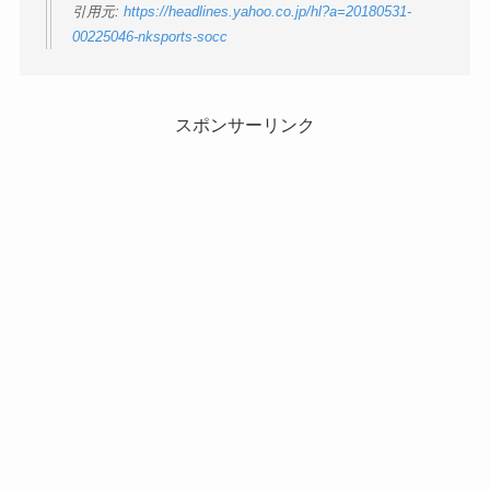
引用元:
https://headlines.yahoo.co.jp/hl?a=20180531-
00225046-nksports-socc
スポンサーリンク