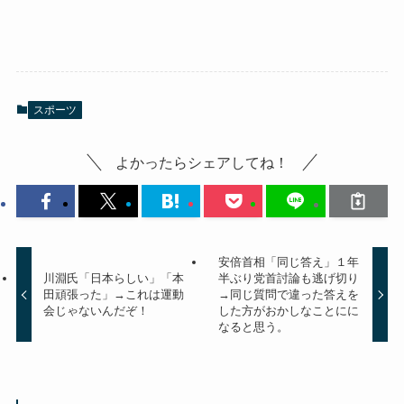
スポーツ
よかったらシェアしてね！
安倍首相「同じ答え」１年
川淵氏「日本らしい」「本
半ぶり党首討論も逃げ切り
田頑張った」→これは運動
→同じ質問で違った答えを
会じゃないんだぞ！
した方がおかしなことにに
なると思う。