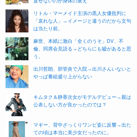
直せないのが身体の衰え
リトル・マーメイド主演の黒人女優批判に
「哀れな人」→イメージと違うのだから文句
は当たり前。
麻世、本紙に激白「全くのうそ」DV、不
倫、同席会見語る→どちらにも嘘があると思
う。
出川哲朗、胆管炎で入院→出川さんいないと
やっぱ番組盛り上がらない
キムタク＆静香次女がモデルデビュー→親は
公表しない方が良かったのでは？
マギー、背中ざっくりワンピ姿に反響→出た
ての頃は本当に美少女だったのに。