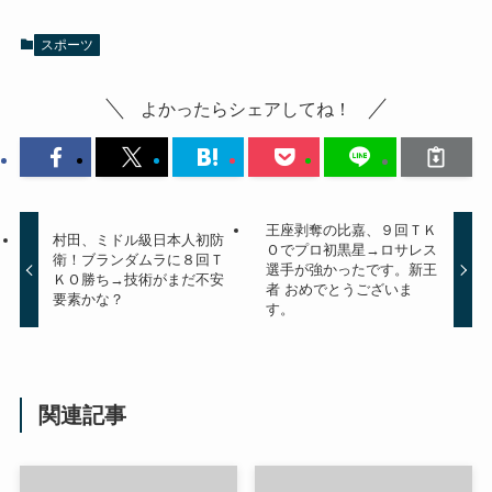
スポーツ
よかったらシェアしてね！
王座剥奪の比嘉、９回ＴＫ
村田、ミドル級日本人初防
Ｏでプロ初黒星→ロサレス
衛！ブランダムラに８回Ｔ
選手が強かったです。新王
ＫＯ勝ち→技術がまだ不安
者 おめでとうございま
要素かな？
す。
関連記事