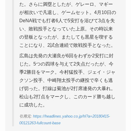
た。さらに満塁としたが、ゲレーロ、マギー
が相次いで凡退し、ゲームセット。4月10日の
DeNA戦でも打者6人で5安打を浴びて3点を失
い、敗戦投手となっていた上原。その時以来
の登板となったが、またしても黒星を喫する
ことになり、2試合連続で敗戦投手となった。
広島は先発の大瀬良が6回をわずか2安打に封
じた。5つの四球を与えて2失点だったが、今
季2勝目をマーク。今村猛投手、ジェイ・ジャ
クソン投手、中崎翔太投手の継投で辛くも逃
げ切った。打線は菊池が2打席連発の大暴れ。
松山も2打点をマークし、このカード勝ち越し
に成功した。
引用元:
https://headlines.yahoo.co.jp/hl?a=20180415-
00121263-fullcount-base