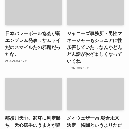
日本バレーボール協会が新
ジャニーズ事務所・男性マ
エンブレム発表→サムライ
ネージャーもジュニアに性
だのスマイルだの邪魔だっ
加害していた→なんかどん
たな。
どん話がおぞましくなって
いくね
2024年4月2日
2023年6月7日
那須川天心、武尊に判定勝
メイウェザーvs.朝倉未来
ち→天心選手のうまさが際
決定→格闘というよりただ