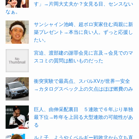
す」→片岡大丈夫か？女見る目、センスない
なぁ。
サンシャイン池崎、超ボロ実家住む両親に新
築プレゼント→本当に良い人。ずっと応援し
たい。
宮迫、渡部建の謝罪会見に言及→会見でのマ
スコミの質問は酷いものだった
衝突実験で最高点、スバルXVが世界一安全
→カタログスペック上の欠点はほぼ燃費のみ
巨人、由伸采配裏目 ５連敗で６年ぶり単独
最下位→昨年を上回る大型連敗の可能性があ
る
ルミ子、ようやくベルギー戦敗北から立ち直