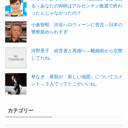
る→あなたのW杯はアルゼンチン敗退で終わ
ったんじゃなかったの？
小倉智昭 渋谷ハロウィーンに苦言→日本の
警察舐められすぎ
河野景子 経営者と再婚へ→離婚前から交際
してたね。
草なぎ、香取が「新しい地図」についてコメ
ント→３人でってとこがいいね。
カテゴリー
カ