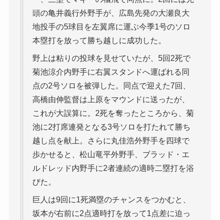
頭の亀井義行外野手が、広島先発の大瀬良大
地投手の5球目を左翼席に運ぶ今季1号のソロ
本塁打を放って勝ち越しに成功した。
野上は粘りの投球を見せていたが、5回2死で
菊池涼介内野手に右翼スタンドへ運ばれる同
点の2号ソロを被弾した。同点で迎えた7回、
高橋由伸監督は上原をマウンドに送ったが、
これが大誤算に。2死を奪ったところから、菊
池に2打席連発となる3号ソロを打たれて勝ち
越し点を献上。さらに丸佳浩外野手を四球で
歩かせると、松山竜平外野手、ブラッド・エ
ルドレッド内野手に2者連続の適時二塁打を浴
びた。
巨人は9回に1死満塁のチャンスをつかむと、
坂本が右前に2点適時打を放って1点差に迫っ