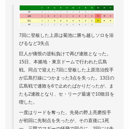
7回に登板した上原は菊池に勝ち越しソロを浴
びるなど3失点
巨人が痛恨の逆転負けで再び連敗となった。
15日、本拠地・東京ドームで行われた広島
戦。同点で迎えた7回に登板した上原浩治投手
が広島打線につかまった3点を失った。13日の
広島戦で連敗を6で止めたばかりだったが、ま
たも2連敗となり、セ・リーグ最速で10敗目を
喫した。
一度はリードを奪った。先発の野上亮磨投手
が初回に先制点を失ったが、その直後に1死
一、三塁でマギーの犠飛で同点に。2回には先