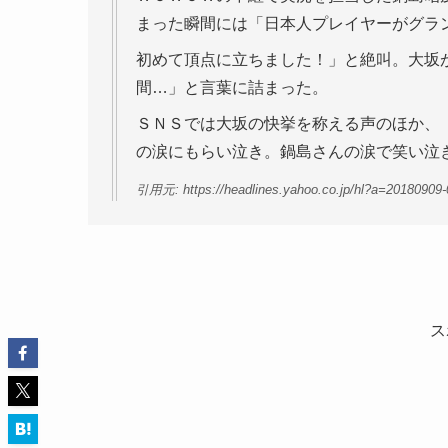
まった瞬間には「日本人プレイヤーがグラ
初めて頂点に立ちました！」と絶叫。大坂
間…」と言葉に詰まった。
ＳＮＳでは大坂の快挙を称える声のほか、
の涙にもらい泣き。鍋島さんの涙で笑い泣
引用元: https://headlines.yahoo.co.jp/hl?a=20180909
ス