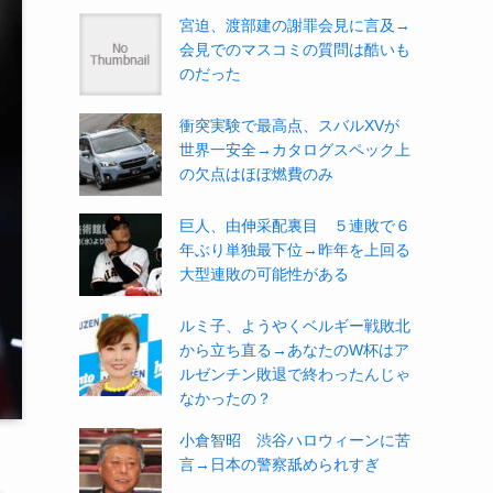
宮迫、渡部建の謝罪会見に言及→
会見でのマスコミの質問は酷いも
のだった
衝突実験で最高点、スバルXVが
世界一安全→カタログスペック上
の欠点はほぼ燃費のみ
巨人、由伸采配裏目 ５連敗で６
年ぶり単独最下位→昨年を上回る
大型連敗の可能性がある
ルミ子、ようやくベルギー戦敗北
から立ち直る→あなたのW杯はア
ルゼンチン敗退で終わったんじゃ
なかったの？
小倉智昭 渋谷ハロウィーンに苦
言→日本の警察舐められすぎ