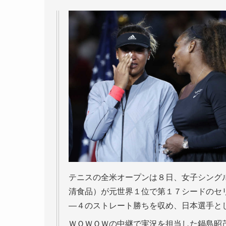
テニスの全米オープンは８日、女子シング
清食品）が元世界１位で第１７シードのセ
―４のストレート勝ちを収め、日本選手と
ＷＯＷＯＷの中継で実況を担当した鍋島昭