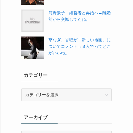
河野景子 経営者と再婚へ→離婚
前から交際してたね。
草なぎ、香取が「新しい地図」に
ついてコメント→３人でってとこ
がいいね。
カテゴリー
カ
テ
ゴ
リ
アーカイブ
ー