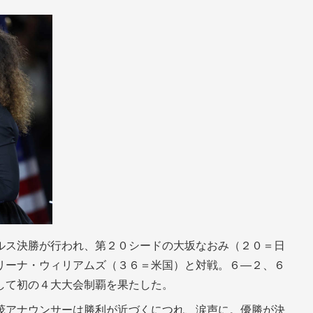
ルス決勝が行われ、第２０シードの大坂なおみ（２０＝日
リーナ・ウィリアムズ（３６＝米国）と対戦。６―２、６
して初の４大大会制覇を果たした。
茂アナウンサーは勝利が近づくにつれ、涙声に。優勝が決