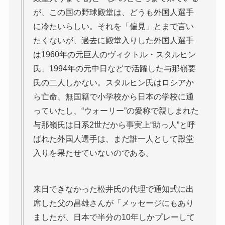
が、この国の野球殿堂は、どうも外国人選手
に冷たいらしい。それを「偏見」とまで言い
たくないが、過去に殿堂入りした外国人選手
は1960年の元巨人のヴィクトル・スタルヒン
氏、1994年の元中日などで活躍した与那嶺要
氏の二人しかない。スタルヒン氏はロシアか
ら亡命、無国籍で小学校から日本の学校に通
っていたし、“ウォーリー”の愛称で親しまれた
与那嶺氏は日系2世だから事実上“助っ人”と呼
ばれた外国人選手は、まだ誰一人として殿堂
入りを果たせていないのである。
来日できなかった松井氏の代理で通知式に出
席した父の昌雄さんが「メッセージにもあり
ましたが、日本で半分の10年しかプレーして