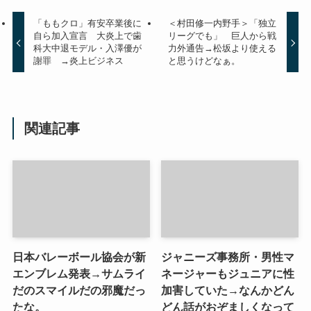
「ももクロ」有安卒業後に
＜村田修一内野手＞「独立
自ら加入宣言 大炎上で歯
リーグでも」 巨人から戦
科大中退モデル・入澤優が
力外通告→松坂より使える
謝罪 →炎上ビジネス
と思うけどなぁ。
関連記事
日本バレーボール協会が新
ジャニーズ事務所・男性マ
エンブレム発表→サムライ
ネージャーもジュニアに性
だのスマイルだの邪魔だっ
加害していた→なんかどん
たな。
どん話がおぞましくなって