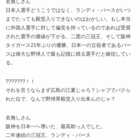
名無しさん
日本人選手どうこうではなく、ランディ・バースがいつ
までたっても殿堂入りできないのはおかしい。もし本当
に外国人選手に対して偏見を持っているのであれば受賞
された選手の価値が下がる。二度の三冠王、そして阪神
タイガース21年ぶりの優勝、日本一の立役者であるバー
スは偉大な野球人で最も記憶に残る選手だと確信してい
る。
???????！！
それを言うならまず広島の江夏じゃろ？シャブでパクら
れた位で、なんで野球界殿堂入り出来んのじゃ？
名無しさん
阪神を日本一へ導いた、最高助っ人でした。
二年連続の三冠王、ランディ・バース