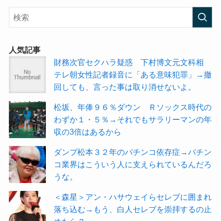
人気記事
財務次官セクハラ疑惑 下村博文元文科相
テレ朝女性記者録音に「ある意味犯罪」→撤
回しても、言った事は取り消せないよ。
松坂、年俸９６％ダウン Ｒソックス時代の
わずか１・５％→それでもサラリーマンの年
収の3倍はあるから
ダンプ松本３２年のパチンコ依存症→パチン
コ業界はこういう人に支えられているんだろ
うな。
＜森星＞アン・ハサウェイらセレブに囲まれ
落ち込む→もう、白人セレブを崇拝するの止