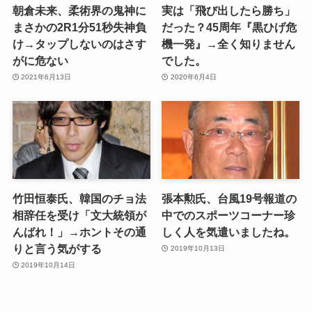
朝倉未来、柔術界の鬼神に
実は「飛び出したら勝ち」
まさかの2R1分51秒失神負
だった？45周年『黒ひげ危
け→タップしないのはさす
機一発』→全く知りません
がに危ない
でした。
2021年6月13日
2020年6月4日
竹田恒泰氏、韓国のチョ法
張本勲氏、台風19号報道の
相辞任を受け「文大統領が
中でのスポーツコーナー珍
んばれ！」→ホントその通
しく人を気遣いましたね。
りと言う気がする
2019年10月13日
2019年10月14日