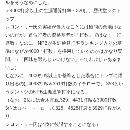
ルをそうなめにした。
＞4000打席以上の生涯通算打率・320は、歴代堂々のト
ップ。
レロン・リー氏の実績が偉大なことには疑問の余地はな
いのだが、首位打者の資格基準が「打数」ではなく「打
席数」なのに、NPBが生涯通算打率ランキング入りの基
準になぜか4000「打数」を採用しているのかはかなり疑
問。（「四球を選んじゃいけない」ってわけじゃあるま
いし）
ちなみに、4000打席以上を基準とした場合にトップに躍
り出るのは4098打席＆3619打数のイチローで、.353とい
うダントツのNPB生涯通算打率になる。
（なお、2位には青木宣親.329、4431打席＆3900打数
3位はロバート・ローズ.325、4525打席＆3929打数が入
り、
レロン・リー氏は4位に後退することになる）