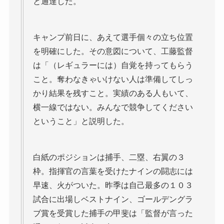
と通達した。
キャンプ前日に、あえて選手個々の立ち位置
を明確にした。その意図について、工藤監督
は「（レギュラーには）自覚を持ってもらう
こと。奪わなきゃいけない人は準備してしっ
かり結果を残すこと。実績のある人もいて、
横一線ではない。みんなで競争してください
ということ」と説明した。
白紙のポジションは捕手、二塁、右翼の３
枠。指揮官の言葉を受けたナインの闘志には
早速、火がついた。昨季は自己最多の１０３
試合に出場しベストナイン、ゴールデングラ
ブ賞を受賞した捕手の甲斐は「監督が言った