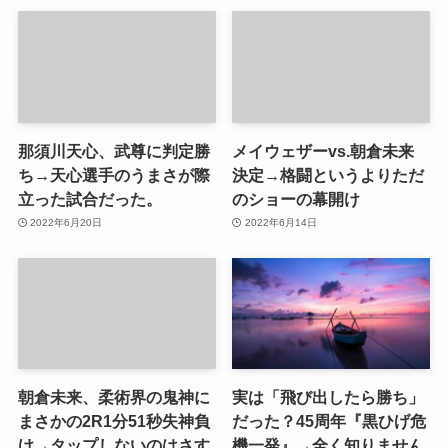
那須川天心、武尊に判定勝
メイウェザーvs.朝倉未来
ち→天心選手のうまさが際
決定→格闘というよりただ
立った試合だった。
のショーの幕開け
2022年6月20日
2022年6月14日
朝倉未来、柔術界の鬼神に
実は「飛び出したら勝ち」
まさかの2R1分51秒失神負
だった？45周年『黒ひげ危
け→タップしないのはさす
機一発』→全く知りません