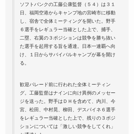
ソフトバンクの工藤公康監督（５４）は３１
日、福岡空港からキャンプ地の宮崎市に移動
し、宿舎で全体ミーティングを開いた。野手
６選手をレギュラー当確とした上で、捕手、
二塁、右翼の３ポジションは競争を勝ち抜い
た選手を起用する旨を通達。日本一連覇へ向
け、１日からサバイバルキャンプが幕を開け
る。
歓迎パレード前に行われた全体ミーティン
グ。工藤監督はナインに向け異例のメッセー
ジを送った。野手はＤＨを含めて、内川、今
宮、松田、中村晃、柳田、デスパイネ６選手
をレギュラー当確とした上で、残りの３ポジ
ションについては「激しい競争をしてくれ」