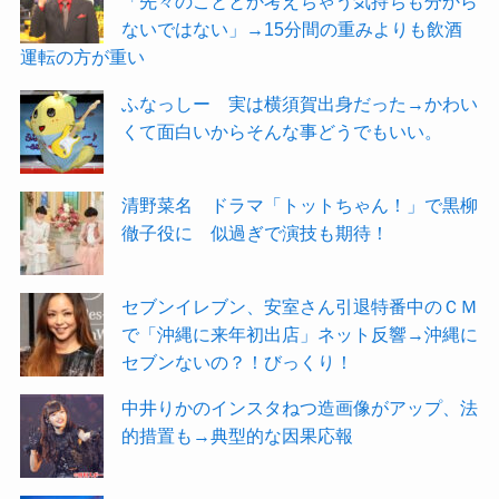
「先々のこととか考えちゃう気持ちも分から
ないではない」→15分間の重みよりも飲酒
運転の方が重い
ふなっしー 実は横須賀出身だった→かわい
くて面白いからそんな事どうでもいい。
清野菜名 ドラマ「トットちゃん！」で黒柳
徹子役に 似過ぎで演技も期待！
セブンイレブン、安室さん引退特番中のＣＭ
で「沖縄に来年初出店」ネット反響→沖縄に
セブンないの？！びっくり！
中井りかのインスタねつ造画像がアップ、法
的措置も→典型的な因果応報