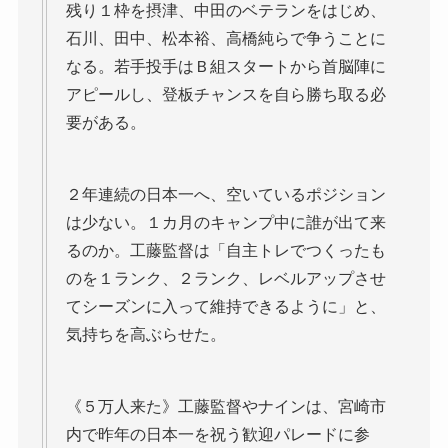
残り１枠を摂津、中田のベテランをはじめ、
石川、田中、松本裕、高橋純らで争うことに
なる。若手投手はＢ組スタートから首脳陣に
アピールし、登板チャンスを自ら勝ち取る必
要がある。
２年連続の日本一へ、空いているポジション
は少ない。１カ月のキャンプ中に誰が出て来
るのか。工藤監督は「自主トレでつくったも
のを１ランク、２ランク、レベルアップさせ
てシーズンに入って維持できるように」と、
気持ちを高ぶらせた。
《５万人来た》工藤監督やナインは、宮崎市
内で昨年の日本一を祝う歓迎パレードに参