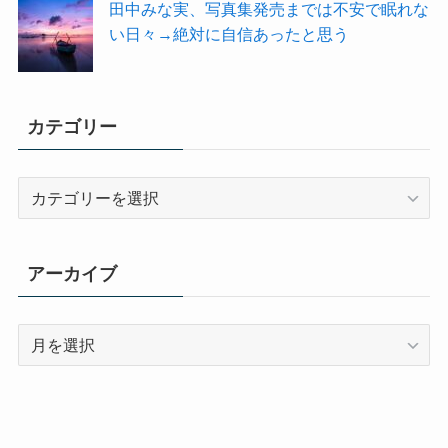
田中みな実、写真集発売までは不安で眠れな
い日々→絶対に自信あったと思う
カテゴリー
カ
テ
ゴ
リ
アーカイブ
ー
ア
ー
カ
イ
ブ