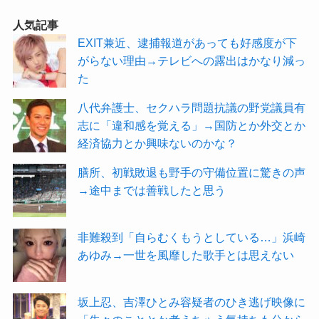
人気記事
EXIT兼近、逮捕報道があっても好感度が下
がらない理由→テレビへの露出はかなり減っ
た
八代弁護士、セクハラ問題抗議の野党議員有
志に「違和感を覚える」→国防とか外交とか
経済協力とか興味ないのかな？
膳所、初戦敗退も野手の守備位置に驚きの声
→途中までは善戦したと思う
非難殺到「自らむくもうとしている…」浜崎
あゆみ→一世を風靡した歌手とは思えない
坂上忍、吉澤ひとみ容疑者のひき逃げ映像に