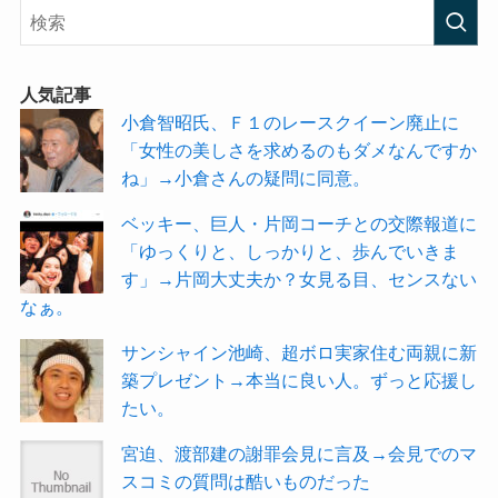
人気記事
小倉智昭氏、Ｆ１のレースクイーン廃止に
「女性の美しさを求めるのもダメなんですか
ね」→小倉さんの疑問に同意。
ベッキー、巨人・片岡コーチとの交際報道に
「ゆっくりと、しっかりと、歩んでいきま
す」→片岡大丈夫か？女見る目、センスない
なぁ。
サンシャイン池崎、超ボロ実家住む両親に新
築プレゼント→本当に良い人。ずっと応援し
たい。
宮迫、渡部建の謝罪会見に言及→会見でのマ
スコミの質問は酷いものだった