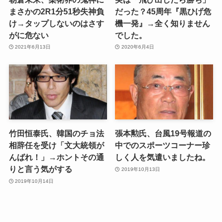
まさかの2R1分51秒失神負
だった？45周年『黒ひげ危
け→タップしないのはさす
機一発』→全く知りません
がに危ない
でした。
2021年6月13日
2020年6月4日
竹田恒泰氏、韓国のチョ法
張本勲氏、台風19号報道の
相辞任を受け「文大統領が
中でのスポーツコーナー珍
んばれ！」→ホントその通
しく人を気遣いましたね。
りと言う気がする
2019年10月13日
2019年10月14日