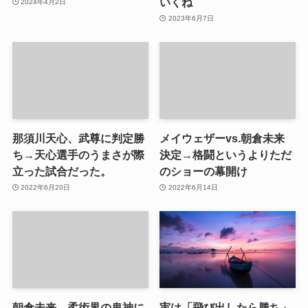
いくね
2024年4月2日
2023年6月7日
那須川天心、武尊に判定勝
メイウェザーvs.朝倉未来
ち→天心選手のうまさが際
決定→格闘というよりただ
立った試合だった。
のショーの幕開け
2022年6月20日
2022年6月14日
朝倉未来、柔術界の鬼神に
実は「飛び出したら勝ち」