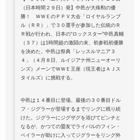
（日本時間２９日）発】中邑が大殊勲の優
勝！ ＷＷＥのＰＰＶ大会「ロイヤルランブ
ル（ＲＲ）」で３０選手が参加した伝統のＲ
Ｒ戦が行われ、日本の“ロックスター”中邑真輔
（３７）は1時間超の激闘の末、初参戦初優勝
を決めた。中邑は祭典「レッスルマニア３
４」（４月８日、ルイジアナ州ニューオーリ
ンズ）メーンでＷＷＥ王座（現王者はＡＪス
タイルズ）に挑戦する。
中邑は１４番目に登場。最後の３０番目ドル
フ・ジグラーが登場するまでリングに残り続
けた。ジグラーにジグザグを浴びてピンチと
なるが、かつての盟友でライバルのフィン・
ベイラーが助けに入ってジグラーをリング外