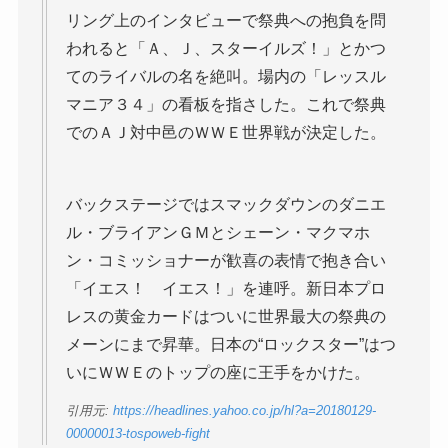
リング上のインタビューで祭典への抱負を問
われると「Ａ、Ｊ、スターイルズ！」とかつ
てのライバルの名を絶叫。場内の「レッスル
マニア３４」の看板を指さした。これで祭典
でのＡＪ対中邑のＷＷＥ世界戦が決定した。
バックステージではスマックダウンのダニエ
ル・ブライアンＧＭとシェーン・マクマホ
ン・コミッショナーが歓喜の表情で抱き合い
「イエス！ イエス！」を連呼。新日本プロ
レスの黄金カードはついに世界最大の祭典の
メーンにまで昇華。日本の“ロックスター”はつ
いにＷＷＥのトップの座に王手をかけた。
引用元:
https://headlines.yahoo.co.jp/hl?a=20180129-
00000013-tospoweb-fight