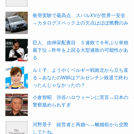
衝突実験で最高点、スバルXVが世界一安全
→カタログスペック上の欠点はほぼ燃費のみ
巨人、由伸采配裏目 ５連敗で６年ぶり単独
最下位→昨年を上回る大型連敗の可能性があ
る
ルミ子、ようやくベルギー戦敗北から立ち直
る→あなたのW杯はアルゼンチン敗退で終わ
ったんじゃなかったの？
小倉智昭 渋谷ハロウィーンに苦言→日本の
警察舐められすぎ
河野景子 経営者と再婚へ→離婚前から交際
してたね。