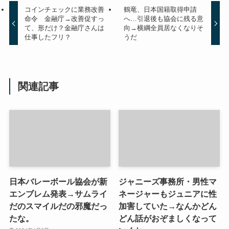
コインチェックに業務改善
鶴竜、日本国籍取得申請
命令 金融庁→改善促すっ
へ…引退後も協会に残る意
て、形だけ？金融庁さんは
向→横綱全員居なくなりそ
仕事したフリ？
うだ
関連記事
日本バレーボール協会が新
ジャニーズ事務所・男性マ
エンブレム発表→サムライ
ネージャーもジュニアに性
だのスマイルだの邪魔だっ
加害していた→なんかどん
たな。
どん話がおぞましくなって