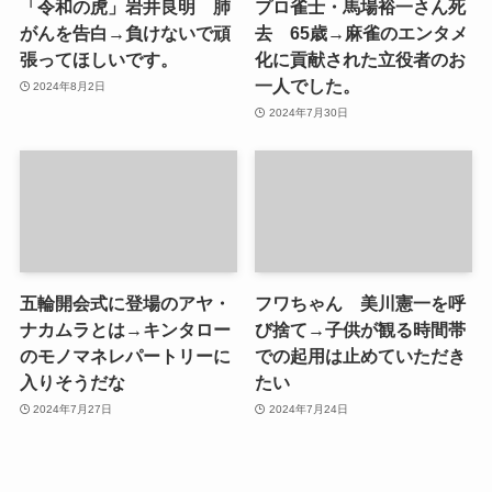
「令和の虎」岩井良明 肺
プロ雀士・馬場裕一さん死
がんを告白→負けないで頑
去 65歳→麻雀のエンタメ
張ってほしいです。
化に貢献された立役者のお
一人でした。
2024年8月2日
2024年7月30日
五輪開会式に登場のアヤ・
フワちゃん 美川憲一を呼
ナカムラとは→キンタロー
び捨て→子供が観る時間帯
のモノマネレパートリーに
での起用は止めていただき
入りそうだな
たい
2024年7月27日
2024年7月24日