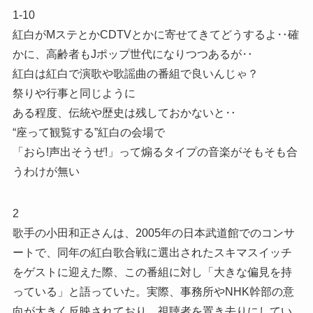
1-10
紅白がMステとかCDTVとかに寄せてきてどうするよ‥確
かに、高齢者もJポップ世代になりつつあるが‥
紅白は紅白で演歌や歌謡曲の番組で良いんじゃ？
祭りや行事と同じように
ある程度、伝統や歴史は残しておかないと‥
“座って観覧する”紅白の会場で
「おら!声出そうぜ!」って煽るタイプの音楽がそもそも合
うわけが無い
2
歌手の小田和正さんは、2005年の日本武道館でのコンサ
ートで、同年の紅白歌合戦に選出されたスキマスイッチ
をゲストに迎えた際、この番組に対し「大きな偏見を持
っている」と語っていた。実際、事務所やNHK幹部の意
向が大きく反映されており、視聴者を置き去りにしてい