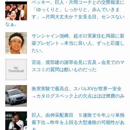
ベッキー、巨人・片岡コーチとの交際報道に
「ゆっくりと、しっかりと、歩んでいきま
す」→片岡大丈夫か？女見る目、センスない
なぁ。
サンシャイン池崎、超ボロ実家住む両親に新
築プレゼント→本当に良い人。ずっと応援し
たい。
宮迫、渡部建の謝罪会見に言及→会見でのマ
スコミの質問は酷いものだった
衝突実験で最高点、スバルXVが世界一安全
→カタログスペック上の欠点はほぼ燃費のみ
巨人、由伸采配裏目 ５連敗で６年ぶり単独
最下位→昨年を上回る大型連敗の可能性があ
る