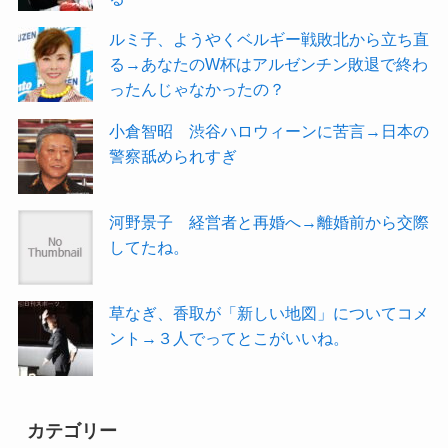
ルミ子、ようやくベルギー戦敗北から立ち直
る→あなたのW杯はアルゼンチン敗退で終わ
ったんじゃなかったの？
小倉智昭 渋谷ハロウィーンに苦言→日本の
警察舐められすぎ
河野景子 経営者と再婚へ→離婚前から交際
してたね。
草なぎ、香取が「新しい地図」についてコメ
ント→３人でってとこがいいね。
カテゴリー