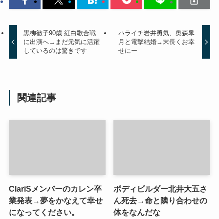
黒柳徹子90歳 紅白歌合戦
ハライチ岩井勇気、奥森皐
に出演へ→まだ元気に活躍
月と電撃結婚→末長くお幸
しているのは驚きです
せにー
関連記事
ClariSメンバーのカレン卒
ボディビルダー北井大五さ
業発表→夢をかなえて幸せ
ん死去→命と隣り合わせの
になってください。
体をなんだな