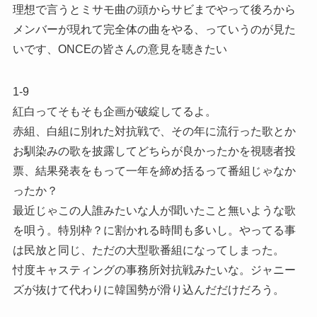
理想で言うとミサモ曲の頭からサビまでやって後ろから
メンバーが現れて完全体の曲をやる、っていうのが見た
いです、ONCEの皆さんの意見を聴きたい
1-9
紅白ってそもそも企画が破綻してるよ。
赤組、白組に別れた対抗戦で、その年に流行った歌とか
お馴染みの歌を披露してどちらが良かったかを視聴者投
票、結果発表をもって一年を締め括るって番組じゃなか
ったか？
最近じゃこの人誰みたいな人が聞いたこと無いような歌
を唄う。特別枠？に割かれる時間も多いし。やってる事
は民放と同じ、ただの大型歌番組になってしまった。
忖度キャスティングの事務所対抗戦みたいな。ジャニー
ズが抜けて代わりに韓国勢が滑り込んだだけだろう。