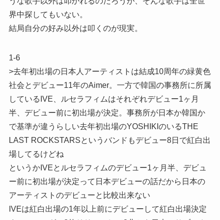
うな歌手以外は叩かれるのだろうが、そんな歌手は全世
界中探してもいない。
結局自分の好み以外は叩くのが現実。
1-6
>去年初出場の日本人アーティストは結成10周年の緑黄色
社会とデビュー11年のAimer。一方で韓国の事務所に所属
しているIVE、ルセラフィムはそれぞれデビュー1ヶ月
半、デビュー前に初出場が決定。事務所が日本か韓国か
で基準が違うらしい去年初出場のYOSHIKIのいるTHE
LAST ROCKSTARSというバンドもデビュー8日で紅白出
場してるけどね
というかIVEとルセラフィムのデビュー1ヶ月半、デビュ
ー前に初出場が決定って日本デビューの話だから日本の
アーティストのデビューと比較出来ない
IVEは紅白出場の1年以上前にデビューして紅白出場決定