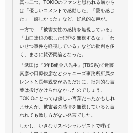
真っ二つ。TOKIOのファンと思われる層から
は「優しいコメントで感動した」「愛を感じ
た」「嬉しかった」など、好意的な声が。
一方で、「被害女性の感情を無視している」
「山口達也の犯した犯罪を無視するな」「わ
いせつ事件を軽視している」などの批判も多
く、まさに賛否両論となった。
「武田は『3年B組金八先生』(TBS系)で近藤
真彦や田原俊彦などジャニーズ事務所所属タ
レントと長年親交があるだけに、批判的な言
葉は投げかけられなかったのでしょう。
TOKIOにとっては優しい言葉だったかもしれ
ませんが、被害者の感情を無視していると言
われても致し方がない発言でした。
しかし、いきなりスペシャルゲストで呼ば