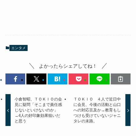
エンタメ
よかったらシェアしてね！
小倉智昭、ＴＯＫＩＯの会
ＴＯＫＩＯ ４人で近日中
見に疑問「そこまで責任感
に会見、今後の活動と山口
じないといけないのか」
への対応言及か→教育もし
→4人の好印象効果狙いだ
つけも受けていないジャニ
と思う
タレの末路。