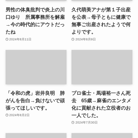
男性の体臭批判で炎上の川
久代萌美アナが第１子出産
口ゆり 所属事務所を解雇
を公表→母子ともに健康で
→今の時代的にアウトだっ
無事ご出産されたようで何
たね
よりです。
2024年8月11日
2024年8月9日
「令和の虎」岩井良明 肺
プロ雀士・馬場裕一さん死
がんを告白→負けないで頑
去 65歳→麻雀のエンタメ
張ってほしいです。
化に貢献された立役者のお
一人でした。
2024年8月2日
2024年7月30日