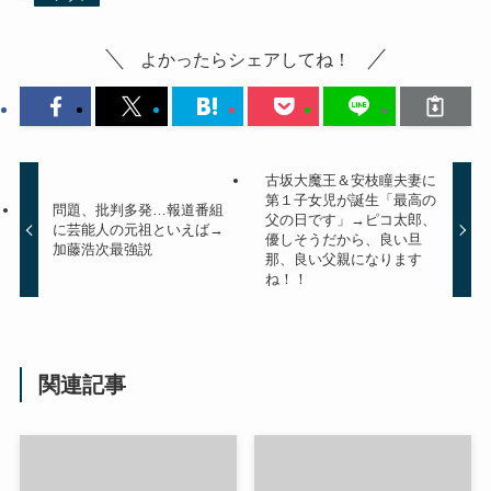
よかったらシェアしてね！
古坂大魔王＆安枝瞳夫妻に
第１子女児が誕生「最高の
問題、批判多発…報道番組
父の日です」→ピコ太郎、
に芸能人の元祖といえば→
優しそうだから、良い旦
加藤浩次最強説
那、良い父親になります
ね！！
関連記事