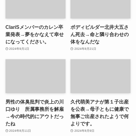
ClariSメンバーのカレン卒
ボディビルダー北井大五さ
業発表→夢をかなえて幸せ
ん死去→命と隣り合わせの
になってください。
体をなんだな
2024年9月1日
2024年8月21日
男性の体臭批判で炎上の川
久代萌美アナが第１子出産
口ゆり 所属事務所を解雇
を公表→母子ともに健康で
→今の時代的にアウトだっ
無事ご出産されたようで何
たね
よりです。
2024年8月11日
2024年8月9日