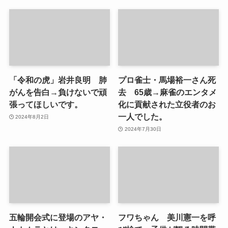
「令和の虎」岩井良明 肺
プロ雀士・馬場裕一さん死
がんを告白→負けないで頑
去 65歳→麻雀のエンタメ
張ってほしいです。
化に貢献された立役者のお
一人でした。
2024年8月2日
2024年7月30日
五輪開会式に登場のアヤ・
フワちゃん 美川憲一を呼