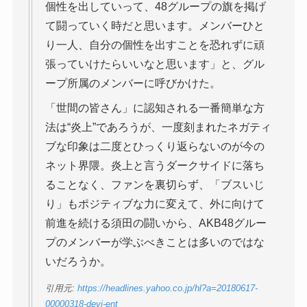
個性を出していって、48グループの旗を掲げ
て闘っていく時だと思います。メンバーひと
り一人、自分の個性を出すことを恐れずに頑
張っていけたらいいなと思います」と、グル
ープ所属のメンバーに呼びかけた。
「世間の皆さん」に認知される一番簡単な方
法は“炎上”であろうが、一度刻まれたネガティ
ブな印象は二度とひっくり返らないのが今の
ネット界隈。炎上と言うダークサイドに落ち
ることなく、ファンを裏切らず、「ブスいじ
り」もポジティブな力に変えて、外に向けて
前進を続ける須田の闘いから、AKB48グルー
プのメンバーが学ぶべきことは多いのではな
いだろうか。
引用元:
https://headlines.yahoo.co.jp/hl?a=20180617-
00000318-devi-ent