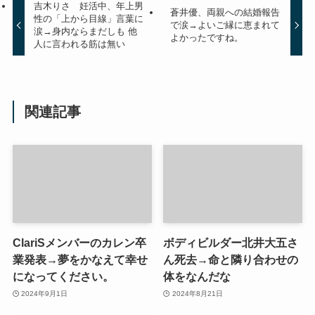
吉木りさ 妊活中、年上男
蒼井優、両親への結婚報告
性の「上から目線」言葉に
で涙→よいご縁に恵まれて
涙→身内ならまだしも 他
よかったですね。
人に言われる筋は無い
関連記事
ClariSメンバーのカレン卒
ボディビルダー北井大五さ
業発表→夢をかなえて幸せ
ん死去→命と隣り合わせの
になってください。
体をなんだな
2024年9月1日
2024年8月21日