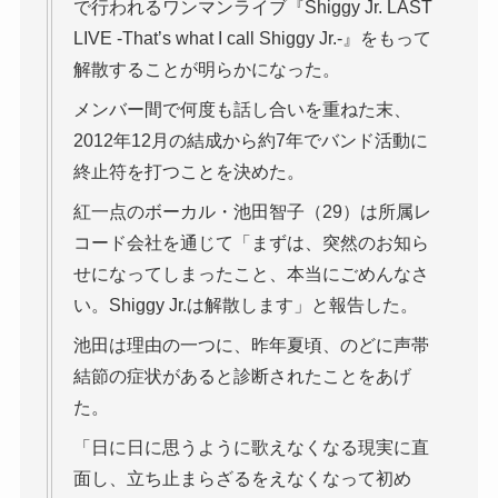
で行われるワンマンライブ『Shiggy Jr. LAST
LIVE -That’s what I call Shiggy Jr.-』をもって
解散することが明らかになった。
メンバー間で何度も話し合いを重ねた末、
2012年12月の結成から約7年でバンド活動に
終止符を打つことを決めた。
紅一点のボーカル・池田智子（29）は所属レ
コード会社を通じて「まずは、突然のお知ら
せになってしまったこと、本当にごめんなさ
い。Shiggy Jr.は解散します」と報告した。
池田は理由の一つに、昨年夏頃、のどに声帯
結節の症状があると診断されたことをあげ
た。
「日に日に思うように歌えなくなる現実に直
面し、立ち止まらざるをえなくなって初め