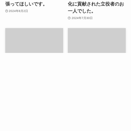
張ってほしいです。
化に貢献された立役者のお
一人でした。
2024年8月2日
2024年7月30日
五輪開会式に登場のアヤ・
フワちゃん 美川憲一を呼
ナカムラとは→キンタロー
び捨て→子供が観る時間帯
のモノマネレパートリーに
での起用は止めていただき
入りそうだな
たい
2024年7月27日
2024年7月24日
コメント