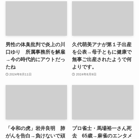
男性の体臭批判で炎上の川
久代萌美アナが第１子出産
口ゆり 所属事務所を解雇
を公表→母子ともに健康で
→今の時代的にアウトだっ
無事ご出産されたようで何
たね
よりです。
2024年8月11日
2024年8月9日
「令和の虎」岩井良明 肺
プロ雀士・馬場裕一さん死
がんを告白→負けないで頑
去 65歳→麻雀のエンタメ