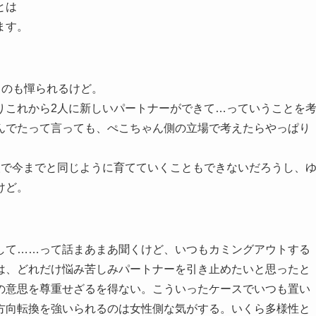
とは
ます。
うのも憚られるけど。
りこれから2人に新しいパートナーができて…っていうことを
んでたって言っても、ぺこちゃん側の立場で考えたらやっぱり
人で今までと同じように育てていくこともできないだろうし、
けど。
して……って話まあまあ聞くけど、いつもカミングアウトする
は、どれだけ悩み苦しみパートナーを引き止めたいと思ったと
の意思を尊重せざるを得ない。こういったケースでいつも置い
方向転換を強いられるのは女性側な気がする。いくら多様性と