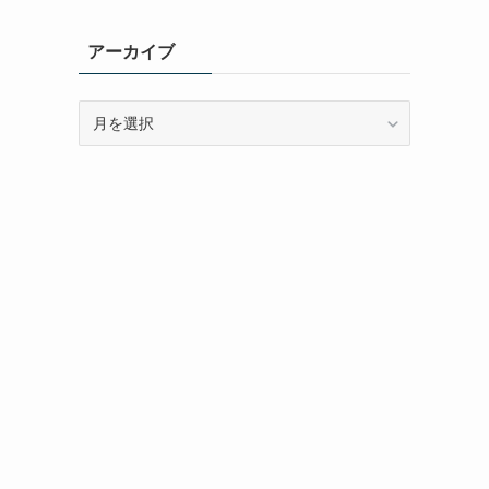
ゴ
リ
アーカイブ
ー
ア
ー
カ
イ
ブ