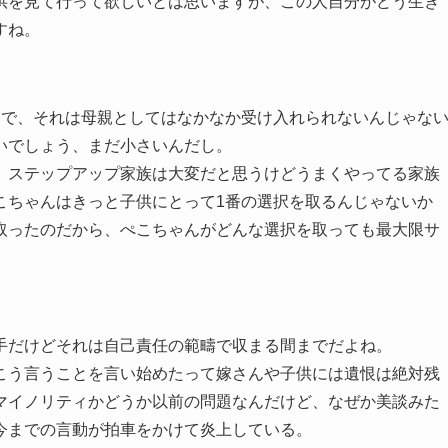
供を見て行って欲しいとは思いますが、この人自分がどう生き
すね。
とで、それは母親としてはなかなか受け入れられないんじゃな
いでしょう、まだ小さいんだし。
、ステップアップ家族は大変だと思うけどうまくやってる家族
こちゃんはきっと子供にとって1番の選択を取るんじゃないか
取ったのだから、ぺこちゃんがどんな選択を取っても最大限サ
手だけどそれは自己責任の範疇で収まる間までだよね。
こう言うことを言い始めたって嫁さんや子供には遺恨は絶対残
マイノリティかどうか以前の問題なんだけど、なぜか美談みた
今までの言動が拍車をかけて炎上している。