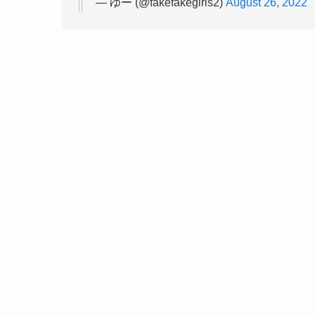
— ゆー (@fakefakegirls2)
August 26, 2022