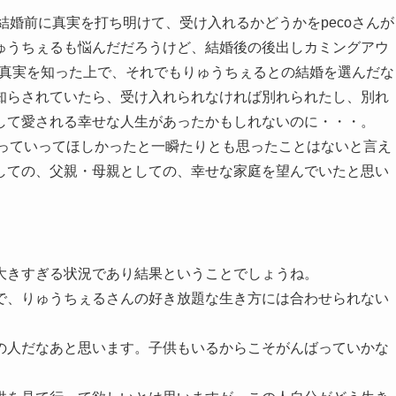
結婚前に真実を打ち明けて、受け入れるかどうかをpecoさんが
ゅうちぇるも悩んだだろうけど、結婚後の後出しカミングアウ
んが真実を知った上で、それでもりゅうちぇるとの結婚を選んだな
知らされていたら、受け入れられなければ別れられたし、別れ
して愛される幸せな人生があったかもしれないのに・・・。
持っていってほしかったと一瞬たりとも思ったことはないと言え
しての、父親・母親としての、幸せな家庭を望んでいたと思い
大きすぎる状況であり結果ということでしょうね。
で、りゅうちぇるさんの好き放題な生き方には合わせられない
の人だなあと思います。子供もいるからこそがんばっていかな