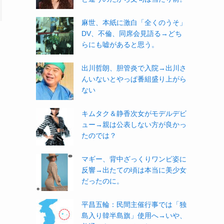
麻世、本紙に激白「全くのうそ」
DV、不倫、同席会見語る→どち
らにも嘘があると思う。
出川哲朗、胆管炎で入院→出川さ
んいないとやっぱ番組盛り上がら
ない
キムタク＆静香次女がモデルデビ
ュー→親は公表しない方が良かっ
たのでは？
マギー、背中ざっくりワンピ姿に
反響→出たての頃は本当に美少女
だったのに。
平昌五輪：民間主催行事では「独
島入り韓半島旗」使用へ→いや、