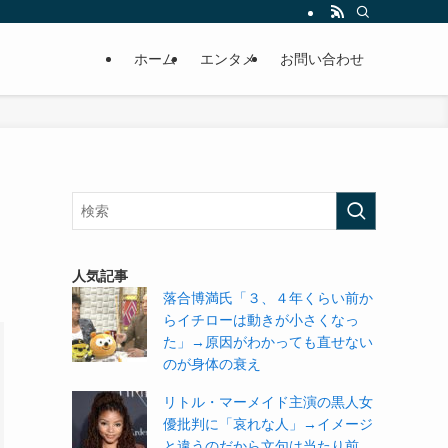
ホーム
エンタメ
お問い合わせ
人気記事
落合博満氏「３、４年くらい前か
らイチローは動きが小さくなっ
た」→原因がわかっても直せない
のが身体の衰え
リトル・マーメイド主演の黒人女
優批判に「哀れな人」→イメージ
と違うのだから文句は当たり前。