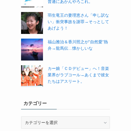
普通にあかんやろこれ。
羽生竜王の妻理恵さん「申し訳な
い」衝突事故を謝罪→そっとして
あげよう！
福山雅治＆香川照之が“自然愛”熱
弁→龍馬伝…懐かしいな
カー娘「ＣＤデビュー」へ！音楽
業界がラブコール→あくまで彼女
たちはアスリート。
カテゴリー
カ
テ