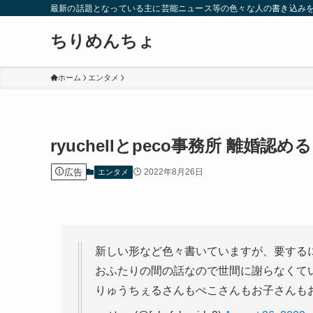
最新の話題となっている主に芸能ニュース等の色々な人の書き込み
ちりめんちょ
ホーム
エンタメ
ryuchellとpeco事務所 離
広告
2022年8月26日
エンタメ
新しい形など色々書いていますが、要する
おふたりの間の話なので世間に謝らなくて
りゅうちぇるさんもぺこさんもお子さんも