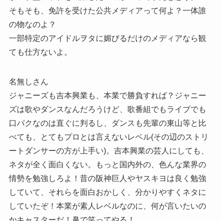
そもそも、免許を受けた公共メディアって何よ？一体誰
の物なのよ？
一部特定のアイドルヲタに媚びるだけのメディアなら観
ても仕方ないよ。
名無しさん
ジャニーズも吉本興業も、本業で勝負すれば？ジャニー
ズは歌やダンスなんだろうけど、歌番組でもライブでも
口パクなのは直ぐに判るし、ダンスも先輩の東山等と比
べても、とてもプロとは言えないレベル(その辺のストリ
ートダンサーの方が上手い)。吉本興業の芸人にしても、
ネタが全く面白くない。もっと国内外の、色んな業界の
情勢を勉強しろよ！昔の阪神巨人やヤスキヨは良く勉強
していて、それらを面白おかしく、分かりやすくネタに
していたぞ！本業が素人レベルなのに、何が言いたいの
かキャスターだ！鼻で笑ってやる！