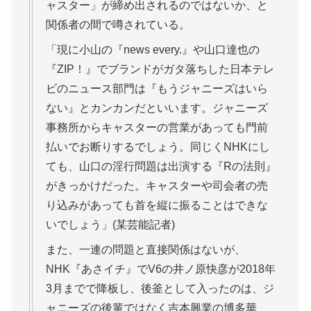
ャスター」が締め出されるのではないか、と
関係者の間で噂されている。
「現に小山の『news every.』や山口達也の
『ZIP！』でブランドがガタ落ちした日本テレ
ビのニュース部門は『もうジャニーズはいら
ない』とカンカンだといいます。ジャニーズ
事務所からキャスターの営業があっても門前
払いでお断りするでしょう。同じくNHKにし
ても、山口の淫行問題は出演する『Rの法則』
がきっかけだった。キャスターや司会者の売
り込みがあっても首を縦に振ることはできな
いでしょう」(某芸能記者)
また、一連の問題と直接関係はないが、
NHK『あさイチ』でV6の井ノ原快彦が2018年
3月までで降板し、後釜として入ったのは、ジ
ャニーズの後輩ではなく吉本興業の博多華