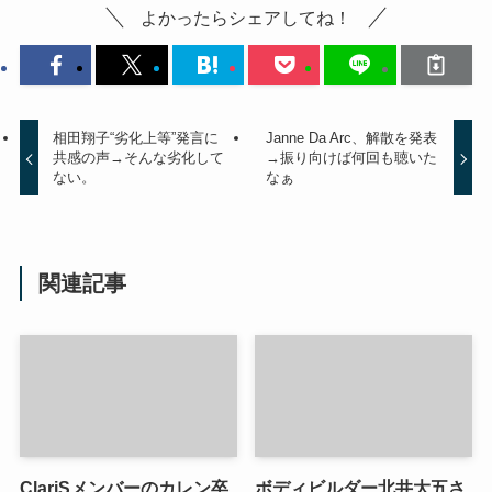
よかったらシェアしてね！
相田翔子“劣化上等”発言に
Janne Da Arc、解散を発表
共感の声→そんな劣化して
→振り向けば何回も聴いた
ない。
なぁ
関連記事
ClariSメンバーのカレン卒
ボディビルダー北井大五さ