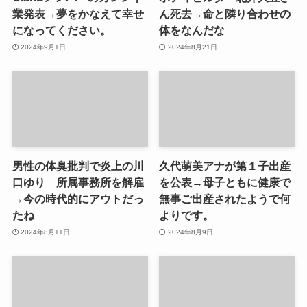
業発表→夢をかなえて幸せ
ん死去→命と隣り合わせの
になってください。
体をなんだな
2024年9月1日
2024年8月21日
男性の体臭批判で炎上の川
久代萌美アナが第１子出産
口ゆり 所属事務所を解雇
を公表→母子ともに健康で
→今の時代的にアウトだっ
無事ご出産されたようで何
たね
よりです。
2024年8月11日
2024年8月9日