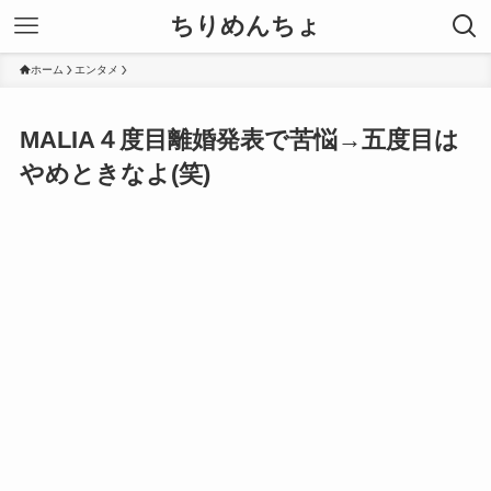
ちりめんちょ
ホーム
エンタメ
MALIA４度目離婚発表で苦悩→五度目は
やめときなよ(笑)