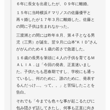
６年に長女を出産したが、０９年に離婚。
１５年に当時横浜Ｆマリノスの佐藤優平と
再々婚したが１７年３月に離婚した。佐藤と
の間に子供は生まれなかった。
三渡洲との間には昨年８月、第４子となる男
児（三男）が誕生。翌９月に山本“ＫＩＤ”さん
ががんのため４１歳の若さで急逝した。
１６歳の長男を筆頭に４人の子供を育てるＭ
ＡＬＩＡ．は「今回の発表、正直迷いまし
た。子供たちも思春期ですし、学校にも通っ
ているし、何のために、誰のために、発表す
るんだっけ…。って。。」と苦悩したことを
告白。
それでも「今までも色々な事が起こるたびに
包み隠さず話してきたし、何事も正直に向き