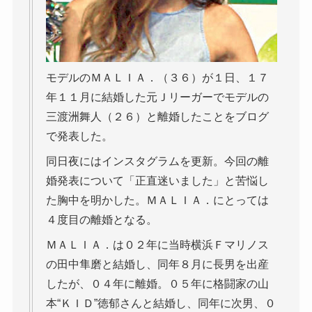
モデルのＭＡＬＩＡ．（３６）が１日、１７
年１１月に結婚した元Ｊリーガーでモデルの
三渡洲舞人（２６）と離婚したことをブログ
で発表した。
同日夜にはインスタグラムを更新。今回の離
婚発表について「正直迷いました」と苦悩し
た胸中を明かした。ＭＡＬＩＡ．にとっては
４度目の離婚となる。
ＭＡＬＩＡ．は０２年に当時横浜Ｆマリノス
の田中隼磨と結婚し、同年８月に長男を出産
したが、０４年に離婚。０５年に格闘家の山
本“ＫＩＤ”徳郁さんと結婚し、同年に次男、０