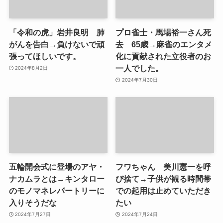
「令和の虎」岩井良明 肺
プロ雀士・馬場裕一さん死
がんを告白→負けないで頑
去 65歳→麻雀のエンタメ
張ってほしいです。
化に貢献された立役者のお
一人でした。
2024年8月2日
2024年7月30日
五輪開会式に登場のアヤ・
フワちゃん 美川憲一を呼
ナカムラとは→キンタロー
び捨て→子供が観る時間帯
のモノマネレパートリーに
での起用は止めていただき
入りそうだな
たい
2024年7月27日
2024年7月24日