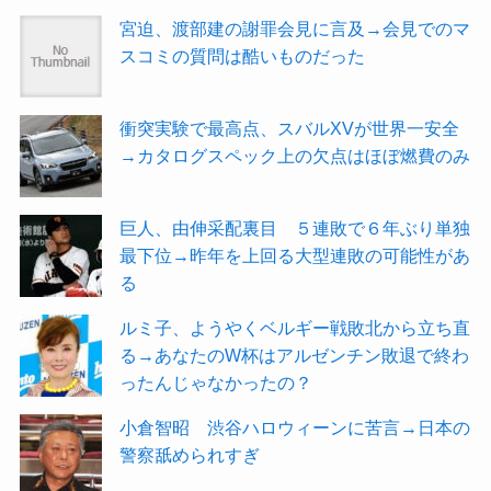
宮迫、渡部建の謝罪会見に言及→会見でのマ
スコミの質問は酷いものだった
衝突実験で最高点、スバルXVが世界一安全
→カタログスペック上の欠点はほぼ燃費のみ
巨人、由伸采配裏目 ５連敗で６年ぶり単独
最下位→昨年を上回る大型連敗の可能性があ
る
ルミ子、ようやくベルギー戦敗北から立ち直
る→あなたのW杯はアルゼンチン敗退で終わ
ったんじゃなかったの？
小倉智昭 渋谷ハロウィーンに苦言→日本の
警察舐められすぎ