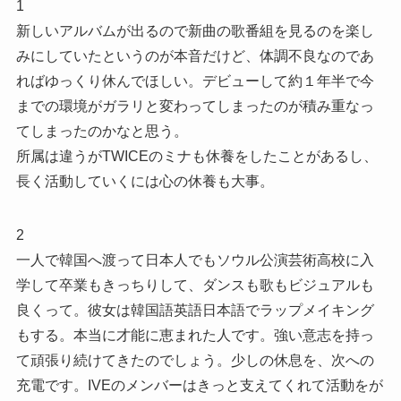
1
新しいアルバムが出るので新曲の歌番組を見るのを楽し
みにしていたというのが本音だけど、体調不良なのであ
ればゆっくり休んでほしい。デビューして約１年半で今
までの環境がガラリと変わってしまったのが積み重なっ
てしまったのかなと思う。
所属は違うがTWICEのミナも休養をしたことがあるし、
長く活動していくには心の休養も大事。
2
一人で韓国へ渡って日本人でもソウル公演芸術高校に入
学して卒業もきっちりして、ダンスも歌もビジュアルも
良くって。彼女は韓国語英語日本語でラップメイキング
もする。本当に才能に恵まれた人です。強い意志を持っ
て頑張り続けてきたのでしょう。少しの休息を、次への
充電です。IVEのメンバーはきっと支えてくれて活動をが