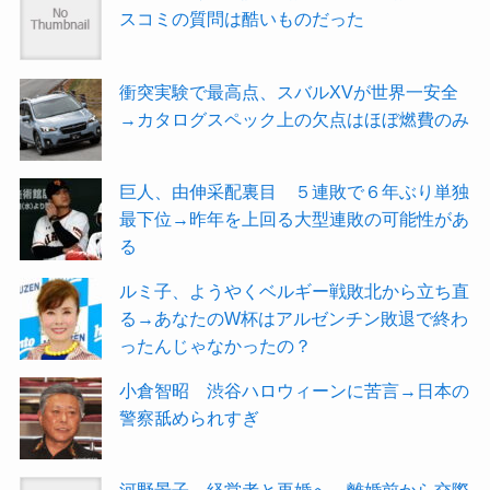
スコミの質問は酷いものだった
衝突実験で最高点、スバルXVが世界一安全
→カタログスペック上の欠点はほぼ燃費のみ
巨人、由伸采配裏目 ５連敗で６年ぶり単独
最下位→昨年を上回る大型連敗の可能性があ
る
ルミ子、ようやくベルギー戦敗北から立ち直
る→あなたのW杯はアルゼンチン敗退で終わ
ったんじゃなかったの？
小倉智昭 渋谷ハロウィーンに苦言→日本の
警察舐められすぎ