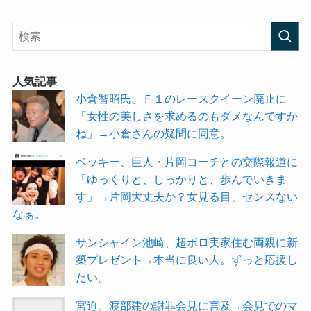
人気記事
小倉智昭氏、Ｆ１のレースクイーン廃止に
「女性の美しさを求めるのもダメなんですか
ね」→小倉さんの疑問に同意。
ベッキー、巨人・片岡コーチとの交際報道に
「ゆっくりと、しっかりと、歩んでいきま
す」→片岡大丈夫か？女見る目、センスない
なぁ。
サンシャイン池崎、超ボロ実家住む両親に新
築プレゼント→本当に良い人。ずっと応援し
たい。
宮迫、渡部建の謝罪会見に言及→会見でのマ