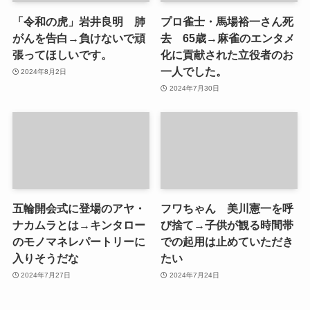
「令和の虎」岩井良明 肺
プロ雀士・馬場裕一さん死
がんを告白→負けないで頑
去 65歳→麻雀のエンタメ
張ってほしいです。
化に貢献された立役者のお
一人でした。
2024年8月2日
2024年7月30日
五輪開会式に登場のアヤ・
フワちゃん 美川憲一を呼
ナカムラとは→キンタロー
び捨て→子供が観る時間帯
のモノマネレパートリーに
での起用は止めていただき
入りそうだな
たい
2024年7月27日
2024年7月24日